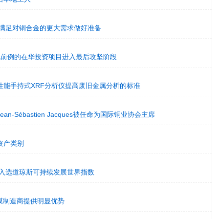
015年满足对铜合金的更大需求做好准备
布其史无前例的在华投资项目进入最后攻坚阶段
性能手持式XRF分析仪提高废旧金属分析的标准
n-Sébastien Jacques被任命为国际铜业协会主席
资产类别
八年入选道琼斯可持续发展世界指数
镀膜制造商提供明显优势