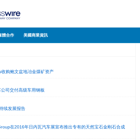
媒體合作
美國商業資訊
urces收购鲍文盆地冶金煤矿资产
用汽车公司交付高级车用钢板
可持续发展报告
Luxury Group在2016年日内瓦汽车展宣布推出专有的天然宝石金刚石合成