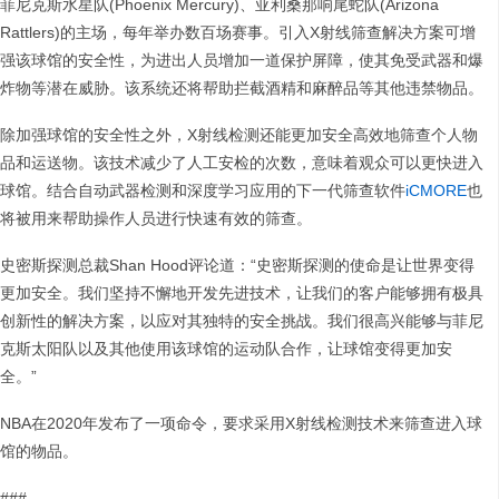
菲尼克斯水星队(Phoenix Mercury)、亚利桑那响尾蛇队(Arizona
Rattlers)的主场，每年举办数百场赛事。引入X射线筛查解决方案可增
强该球馆的安全性，为进出人员增加一道保护屏障，使其免受武器和爆
炸物等潜在威胁。该系统还将帮助拦截酒精和麻醉品等其他违禁物品。
除加强球馆的安全性之外，X射线检测还能更加安全高效地筛查个人物
品和运送物。该技术减少了人工安检的次数，意味着观众可以更快进入
球馆。结合自动武器检测和深度学习应用的下一代筛查软件
iCMORE
也
将被用来帮助操作人员进行快速有效的筛查。
史密斯探测总裁Shan Hood评论道：“史密斯探测的使命是让世界变得
更加安全。我们坚持不懈地开发先进技术，让我们的客户能够拥有极具
创新性的解决方案，以应对其独特的安全挑战。我们很高兴能够与菲尼
克斯太阳队以及其他使用该球馆的运动队合作，让球馆变得更加安
全。”
NBA在2020年发布了一项命令，要求采用X射线检测技术来筛查进入球
馆的物品。
###