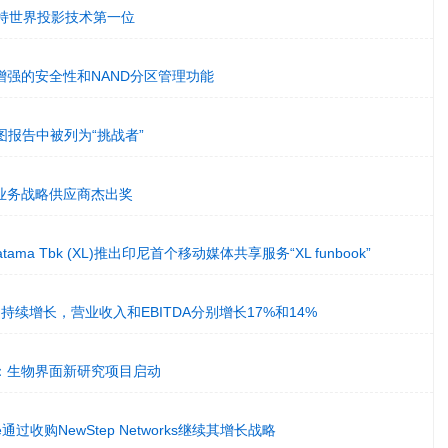
保持世界投影技术第一位
增强的安全性和NAND分区管理功能
方图报告中被列为“挑战者”
业务战略供应商杰出奖
 Pratama Tbk (XL)推出印尼首个移动媒体共享服务“XL funbook”
劲持续增长，营业收入和EBITDA分别增长17%和14%
：生物界面新研究项目启动
gence通过收购NewStep Networks继续其增长战略