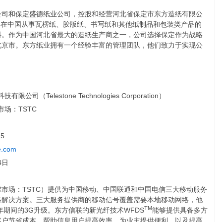
公司和保定盛德纸业公司，控股和经营河北省保定市东方造纸有限公
，主要在中国从事瓦楞纸、胶版纸、书写纸和其他纸制品和包装类产品的
料。作为中国河北省最大的造纸生产商之一，公司选择保定作为战略
北京市。东方纸业拥有一个经验丰富的管理团队，他们致力于实现公
。
公司（Telestone Technologies Corporation）
场：TSTC
15
e.com
4日
市场：TSTC）提供为中国移动、中国联通和中国电信三大移动服务
络解决方案。三大服务提供商的移动信号覆盖需要本地移动网络，他
TM
11年期间的3G升级。东方信联的新光纤技术WFDS
能够提供具备多方
客户节省成本、帮助信息用户提高效率、为业主提供便利，以及提高