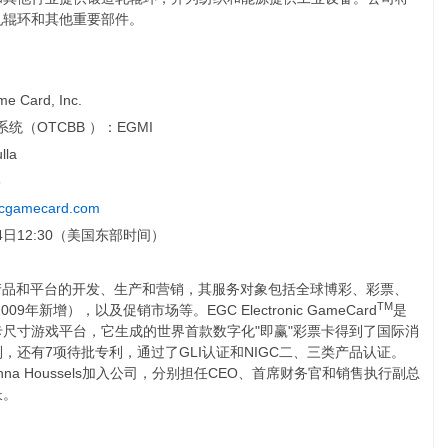
轧辊环和其他重要部件。
me Card, Inc.
统（OTCBB ）：EGMI
lla
8
icgamecard.com
14日12:30（美国东部时间）
c.从事消费电子产品和平台的开发、生产和营销，其服务对象包括全球博彩、彩票、
TM
年新增），以及促销市场等。EGC Electronic GameCard
是
尺寸游戏平台，它生成的世界首款数字化"即赢"彩票卡得到了国际消
还有7项待批专利，通过了GLI认证和NIGC二、三类产品认证。
hiff和Anna Houssels加入公司，分别担任CEO、首席财务官和销售执行副总
长。