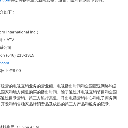
s.com
将提供各种重大新闻发布、通告、图片和多媒体资料。
介如下：
International Inc.）
：ATV
关系公司
son (646) 213-1915
v.com
3日上午8:00
其经营的电视直销业务的营业额、电视播出时间和全国配送网络均居
从国家和地方频道购买的播出时间。除了通过其电视直销节目和全国
还通过目录营销、第三方银行渠道、呼出电话营销中心和电子商务网
了开发和销售独家品牌消费品及成熟的第三方产品和服务的记录。
料集团（China ACM）