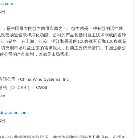
ics.com
4日
9年，是中国最大的益生菌供应商之一。益生菌是一种有益的活性菌，
以改善肠道健康和消化功能。公司的产品包括用自主技术制成的各种
上市销售，在上海、江苏、浙江和香港的100多家药店和100多家超
。填充剂市场对益生菌的需求很大，目前主要依靠进口。中国生物公
将使公司的产能倍增，以满足市场需求。
司（China Wind Systems, Inc）
统（OTCBB ）：CWSI
son
5
ndsystems.com
3日
和其他行业提供锻造轧辊环，并为纺织和能源提供工业设备。公司将