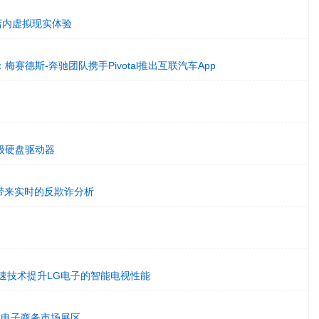
r引进店内虚拟现实体验
赛德斯-奔驰团队携手Pivotal推出互联汽车App
级硬盘驱动器
商家带来实时的反欺诈分析
视频加速技术提升LG电子的智能电视性能
区：电子商务市场展区