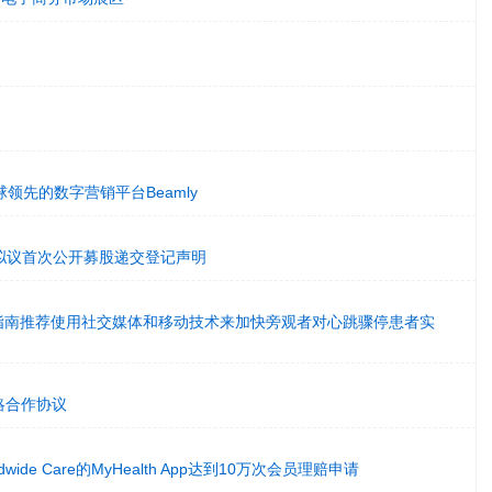
购全球领先的数字营销平台Beamly
ited为拟议首次公开募股递交登记声明
)指南推荐使用社交媒体和移动技术来加快旁观者对心跳骤停患者实
战略合作协议
rldwide Care的MyHealth App达到10万次会员理赔申请