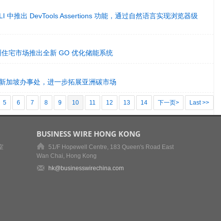
ne CLI 中推出 DevTools Assertions 功能，通过自然语言实现浏览器级
面向欧洲住宅市场推出全新 GO 优化储能系统
bon设立新加坡办事处，进一步拓展亚洲碳市场
5
6
7
8
9
10
11
12
13
14
下一页>
Last >>
BUSINESS WIRE HONG KONG
室
51/F Hopewell Centre, 183 Queen's Road East
Wan Chai, Hong Kong
hk@businesswirechina.com