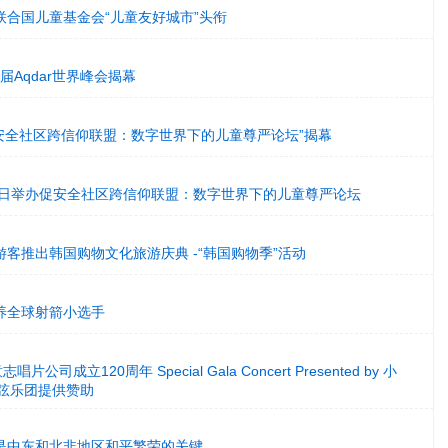
联合国儿童基金会“儿童友好城市”头衔
为第二届Aqdar世界峰会揭幕
ed为“促安全社区跨信仰联盟：数字世界下的儿童尊严论坛”揭幕
19日举办促安全社区跨信仰联盟：数字世界下的儿童尊严论坛
籍游客推出韩国购物文化旅游庆典 -“韩国购物季”活动
养全球射箭小选手
唱片公司成立120周年 Special Gala Concert Presented by 小
管弦乐团提供赞助
是中东和北非地区和平繁荣的关键