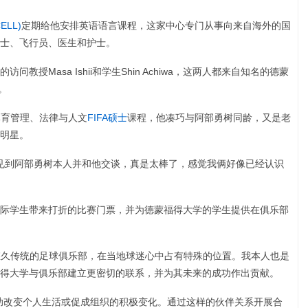
LL)
定期给他安排英语语言课程，这家中心专门从事向来自海外的国
士、飞行员、医生和护士。
授Masa Ishii和学生Shin Achiwa，这两人都来自知名的德蒙
。
的体育管理、法律与人文
FIFA硕士
课程，他凑巧与阿部勇树同龄，又是老
明星。
"能见到阿部勇树本人并和他交谈，真是太棒了，感觉我俩好像已经认识
际学生带来打折的比赛门票，并为德蒙福得大学的学生提供在俱乐部
家享有悠久传统的足球俱乐部，在当地球迷心中占有特殊的位置。我本人也是
得大学与俱乐部建立更密切的联系，并为其未来的成功作出贡献。
助改变个人生活或促成组织的积极变化。通过这样的伙伴关系开展合