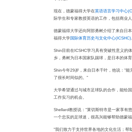
现在，德蒙福得大学在
英语语言学习中心(CE
际学生和专家教授英语的工作，包括商业人
德蒙福得大学还向阿部勇树介绍了来自日本的访问教
福得大学
国际体育历史与文化中心(ICSHC)
Shin目前在ICSHC学习具有突破性意义
乡，勇树为日本国家队踢球，是日本的体育
Shin今年29岁，来自日本千叶，他说：
了很长时间似的。"
大学希望通过与城市足球队的合作，能给国
工作实习的机会。
Shellard教授说："莱切斯特市是一
一个忠实的足球迷，很高兴能够帮助德蒙福
"我们致力于支持世界各地的文化生活；帮