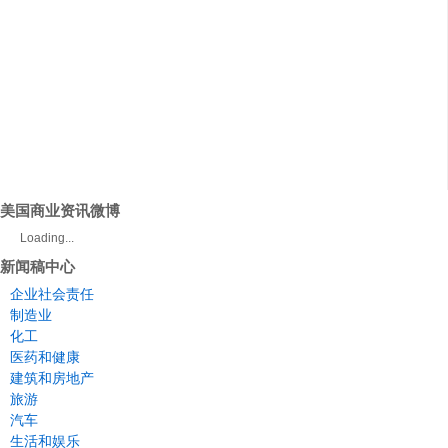
美国商业资讯微博
Loading...
新闻稿中心
企业社会责任
制造业
化工
医药和健康
建筑和房地产
旅游
汽车
生活和娱乐