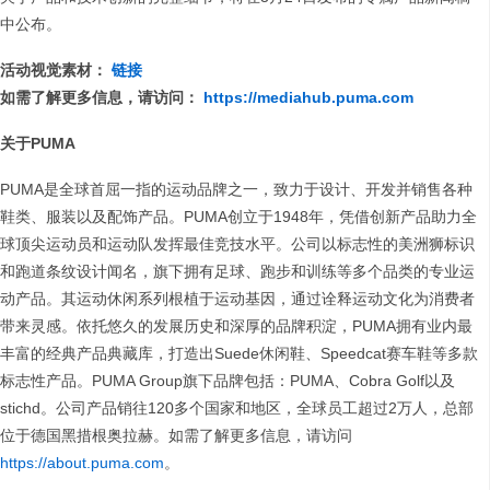
中公布。
活动视觉素材：
链接
如需了解更多信息，请访问：
https://mediahub.puma.com
关于PUMA
PUMA是全球首屈一指的运动品牌之一，致力于设计、开发并销售各种
鞋类、服装以及配饰产品。PUMA创立于1948年，凭借创新产品助力全
球顶尖运动员和运动队发挥最佳竞技水平。公司以标志性的美洲狮标识
和跑道条纹设计闻名，旗下拥有足球、跑步和训练等多个品类的专业运
动产品。其运动休闲系列根植于运动基因，通过诠释运动文化为消费者
带来灵感。依托悠久的发展历史和深厚的品牌积淀，PUMA拥有业内最
丰富的经典产品典藏库，打造出Suede休闲鞋、Speedcat赛车鞋等多款
标志性产品。PUMA Group旗下品牌包括：PUMA、Cobra Golf以及
stichd。公司产品销往120多个国家和地区，全球员工超过2万人，总部
位于德国黑措根奥拉赫。如需了解更多信息，请访问
https://about.puma.com
。