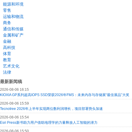
能源和环境
零售
运输和物流
商务
通信和传媒
金属和矿产
金融
高科技
体育
教育
艺术文化
法律
最新新闻稿
2026-08-06 16:15
KIOXIA GP系列超高IOPS SSD荣获2026年FMS：未来内存与存储展“最佳展品”大奖
2026-08-06 15:59
Tecnotree 2026年上半年实现两位数利润增长，项目部署势头加速
2026-08-06 15:54
Esri Press新书助力用户借助地理学的力量释放人工智能的潜力
2026-08-06 15:50