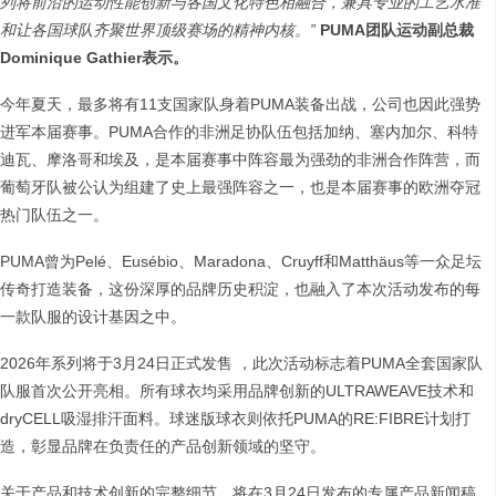
列将前沿的运动性能创新与各国文化特色相融合，兼具专业的工艺水准
和让各国球队齐聚世界顶级赛场的精神内核。”
PUMA
团队运动副总裁
Dominique Gathier表示。
今年夏天，最多将有11支国家队身着PUMA装备出战，公司也因此强势
进军本届赛事。PUMA合作的非洲足协队伍包括加纳、塞内加尔、科特
迪瓦、摩洛哥和埃及，是本届赛事中阵容最为强劲的非洲合作阵营，而
葡萄牙队被公认为组建了史上最强阵容之一，也是本届赛事的欧洲夺冠
热门队伍之一。
PUMA曾为Pelé、Eusébio、Maradona、Cruyff和Matthäus等一众足坛
传奇打造装备，这份深厚的品牌历史积淀，也融入了本次活动发布的每
一款队服的设计基因之中。
2026年系列将于3月24日正式发售 ，此次活动标志着PUMA全套国家队
队服首次公开亮相。所有球衣均采用品牌创新的ULTRAWEAVE技术和
dryCELL吸湿排汗面料。球迷版球衣则依托PUMA的RE:FIBRE计划打
造，彰显品牌在负责任的产品创新领域的坚守。
关于产品和技术创新的完整细节，将在3月24日发布的专属产品新闻稿