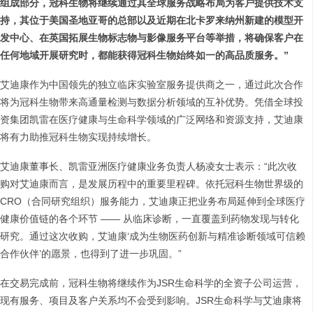
组成部分，冠科生物将继续通过其全球服务战略布局为客户提供技术支
持，其位于美国圣地亚哥的总部以及近期在北卡罗来纳州新建的模型开
发中心、在英国拓展生物标志物与影像服务平台等举措，将确保客户在
任何地域开展研究时，都能获得冠科生物始终如一的高品质服务。”
艾迪康作为中国领先的独立临床实验室服务提供商之一，通过此次合作
将为冠科生物带来高通量检测与数据分析领域的互补优势。凭借全球投
资集团凯雷在医疗健康与生命科学领域的广泛网络和资源支持，艾迪康
将有力助推冠科生物实现持续增长。
艾迪康董事长、凯雷亚洲医疗健康业务负责人杨凌女士表示：“此次收
购对艾迪康而言，是发展历程中的重要里程碑。依托冠科生物世界级的
CRO（合同研究组织）服务能力，艾迪康正把业务布局延伸到全球医疗
健康价值链的各个环节 —— 从临床诊断，一直覆盖到药物发现与转化
研究。通过这次收购，艾迪康‘成为生物医药创新与精准诊断领域可信赖
合作伙伴’的愿景，也得到了进一步巩固。”
在交易完成前，冠科生物将继续作为JSR生命科学的全资子公司运营，
现有服务、项目及客户关系均不会受到影响。JSR生命科学与艾迪康将