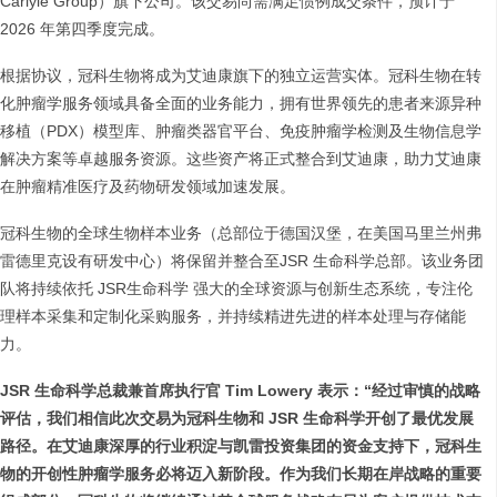
Carlyle Group）旗下公司。该交易尚需满足惯例成交条件，预计于
2026 年第四季度完成。
根据协议，冠科生物将成为艾迪康旗下的独立运营实体。冠科生物在转
化肿瘤学服务领域具备全面的业务能力，拥有世界领先的患者来源异种
移植（PDX）模型库、肿瘤类器官平台、免疫肿瘤学检测及生物信息学
解决方案等卓越服务资源。这些资产将正式整合到艾迪康，助力艾迪康
在肿瘤精准医疗及药物研发领域加速发展。
冠科生物的全球生物样本业务（总部位于德国汉堡，在美国马里兰州弗
雷德里克设有研发中心）将保留并整合至JSR 生命科学总部。该业务团
队将持续依托 JSR生命科学 强大的全球资源与创新生态系统，专注伦
理样本采集和定制化采购服务，并持续精进先进的样本处理与存储能
力。
JSR
生命科学总裁兼首席执行官 Tim Lowery 表示：“经过审慎的战略
评估，我们相信此次交易为冠科生物和 JSR 生命科学开创了最优发展
路径。在艾迪康深厚的行业积淀与凯雷投资集团的资金支持下，冠科生
物的开创性肿瘤学服务必将迈入新阶段。作为我们长期在岸战略的重要