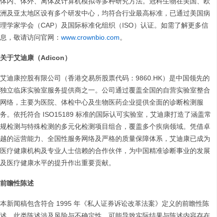
体内、体外、离体及计算机模拟等多种研究方法。冠科生物在美国、欧
洲及亚太地区设有多个研发中心，均符合行业最高标准，已通过美国病
理学家学会（CAP）及国际标准化组织（ISO）认证。如需了解更多信
息，敬请访问官网：
www.crownbio.com
。
关于艾迪康（Adicon）
艾迪康控股有限公司（香港交易所股票代码：9860.HK）是中国领先的
独立临床实验室服务提供商之一。公司通过覆盖全国的自营实验室整合
网络，主要为医院、体检中心及生物医药企业提供全面的诊断检测服
务。依托符合 ISO15189 标准的国际认可实验室，艾迪康打造了涵盖常
规检测与特殊检测的多元化检测项目组合，覆盖多个疾病领域。凭借卓
越的运营能力、全国性服务网络及严格的质量保障体系，艾迪康已成为
医疗健康机构及专业人士信赖的合作伙伴，为中国精准诊断事业的发展
及医疗健康水平的提升作出重要贡献。
前瞻性陈述
本新闻稿包含符合 1995 年《私人证券诉讼改革法案》定义的前瞻性陈
述。此类陈述涉及风险与不确定性，可能导致实际结果与陈述内容存在