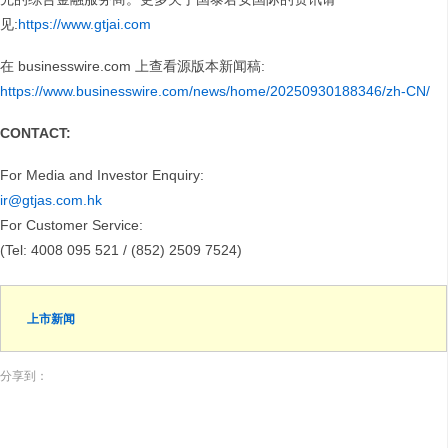
见:
https://www.gtjai.com
在 businesswire.com 上查看源版本新闻稿:
https://www.businesswire.com/news/home/20250930188346/zh-CN/
CONTACT:
For Media and Investor Enquiry:
ir@gtjas.com.hk
For Customer Service:
(Tel: 4008 095 521 / (852) 2509 7524)
上市新闻
分享到：