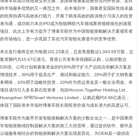
博泰车联成功登陆港交所主板，是国泰海通集团整合境内外资源、发挥
跨市场服务优势的又一典范之作。在本项目中，国泰君安国际凭借卓越
的统筹协调与高效执行能力，开展了精准高效的路演推介与深入的投资
者沟通，成功助力本次IPO成为智能网联汽车领域募资规模领先的港股
项目。此次上市有力提升了博泰车联作为中国智能座舱解决方案领军者
的市场地位，进一步巩固了其在汽车智能化赛道中的竞争优势。
本次发行最终定价为每股102.23港元，总发售股数达1,043.69万股，总
集资额约为10.67亿港元。香港公开发售录得踊跃认购，认购倍数达
530倍。公司计划将募集资金的约30%用于扩大产品组合和解决方案及
增强技术，30%用于提高生产、测试和验证能力，20%用于扩大销售服
务网络，10%用于战略性投资，10%作为营运资金及一般企业用途。本
项目成功引入多名基石投资者，包括Horizon Together Holding Ltd.,
Huangshan SP和Smart Ventures Limited，认购总额约4.66亿港元，
体现了国际资本市场对博泰车联长期投资价值与成长潜力的高度认可。
博泰车联作为最早开发智能座舱解决方案的少数企业之一，是中国乘用
车智能座舱域控制器解决方案的第三大供货商，通过提供软件、硬件及
云端服务相结合的智能座舱解决方案实现差异化，为OEM及一级供应