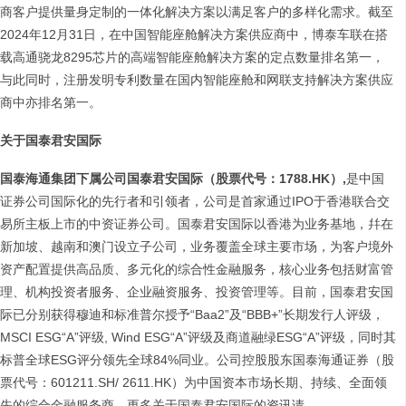
商客户提供量身定制的一体化解决方案以满足客户的多样化需求。截至
2024年12月31日，在中国智能座舱解决方案供应商中，博泰车联在搭
载高通骁龙8295芯片的高端智能座舱解决方案的定点数量排名第一，
与此同时，注册发明专利数量在国内智能座舱和网联支持解决方案供应
商中亦排名第一。
关于国泰君安国际
国泰海通集团下属公司国泰君安国际（股票代号：1788.HK）,
是中国
证券公司国际化的先行者和引领者，公司是首家通过IPO于香港联合交
易所主板上市的中资证券公司。国泰君安国际以香港为业务基地，幷在
新加坡、越南和澳门设立子公司，业务覆盖全球主要市场，为客户境外
资产配置提供高品质、多元化的综合性金融服务，核心业务包括财富管
理、机构投资者服务、企业融资服务、投资管理等。目前，国泰君安国
际已分别获得穆迪和标准普尔授予“Baa2”及“BBB+”长期发行人评级，
MSCI ESG“A”评级, Wind ESG“A”评级及商道融绿ESG“A”评级，同时其
标普全球ESG评分领先全球84%同业。公司控股股东国泰海通证券（股
票代号：601211.SH/ 2611.HK）为中国资本市场长期、持续、全面领
先的综合金融服务商。更多关于国泰君安国际的资讯请