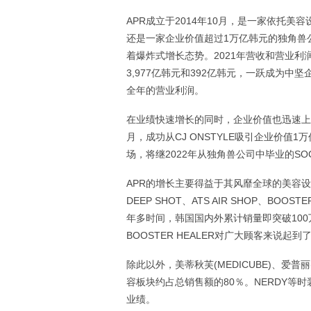
APR成立于2014年10月，是一家依托
还是一家企业价值超过1万亿韩元的独角兽公司
着爆炸式增长态势。2021年营收和营业利润
3,977亿韩元和392亿韩元，一跃成为中
全年的营业利润。
在业绩快速增长的同时，企业价值也迅速上升。2
月，成功从CJ ONSTYLE吸引企业价值
场，将继2022年从独角兽公司中毕业的SO
APR的增长主要得益于其风靡全球的美容设备。A
DEEP SHOT、ATS AIR SHOP、BOO
年多时间，韩国国内外累计销量即突破100万
BOOSTER HEALER对广大顾客来说起
除此以外，美蒂秋芙(MEDICUBE)、爱普丽(
容板块约占总销售额的80％。NERDY等时
业绩。