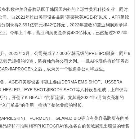
美容设备和数种美容品牌活跃于韩国国内外的全球性美容科技企业，同时
。自2021年推出美容设备品牌“美蒂秋芙AGE-R”以来，APR延续
分别录得2,591亿韩元和42亿韩元，2022年营收和营业利润则录得
坚企业。今年上半年，营业利润更是录得480亿韩元，已然超过2022年
023年3月，公司完成了7,000亿韩元级的PRE IPO融资，同年6
1万亿韩元规模的投资，跻身独角兽公司之列。一旦APR登临有价证券市
CAR和APROGEN之后，成为另一个独角兽公司毕业生。
GE-R美容设备阵容主要由DERMA EMS SHOT、USSERA
STER HEALER、EYE SHOT和BODY SHOT等六种设备组成，上市仅两
台，开创了K-BEAUTY的新流派。尤其是2022年7月首次亮相的
到了“入门单品”的作用，推动了整体业绩的增长。
APRILSKIN)、FORMENT、GLAM.D BIO等自有美容品牌所在的美
装品牌和即拍照相亭PHOTOGRAY也在各自的领域展现出稳健的销售