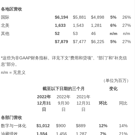
各地区营收
国际
$6,194
$5,881
$4,898
5%
26%
北美
1,633
1,543
1,281
6%
27%
其他
52
53
46
n/m
n/m
$7,879
$7,477
$6,225
5%
27%
*这些为非GAAP财务指标。详见下文“费用和贷项”、“部门”和“补充信
息”部分。
n/m = 无意义
（单位为百万）
截至以下日期的三个月
变化
2022
年
2022年
2021年
12
月
31
9月30
12月31
环比
同比
日
日
日
各部门营收
数字与一体化
$1,012
$900
$889
12%
14%
油藏绩效
1,554
1,456
1,287
7%
21%