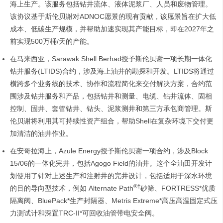
海上生产。该服务包括钻井流体、液体泥浆厂、人员和废物管理。
该协议基于斯伦贝谢对ADNOC愿景的现有贡献，该愿景旨在扩大低
成本、低碳生产规模，并帮助加速实现其产能目标，即在2027年之
前实现500万桶/天的产能。
在马来西亚，Sarawak Shell Berhad授予斯伦贝谢一项长期一体化
钻井服务(LTIDS)合约，涉及海上油井的勘探和开发。LTIDS将通过
横跨多个业务线的技术、协作和流程简化来交付解决方案，合约范
围涉及钻井服务和产品，包括钻井和测量、电缆、钻井流体、固相
控制、固井、套管钻井、钻头、泥浆测井和第三方承包商管理。斯
伦贝谢将利用其可持续性资产组合，帮助Shell在复杂环境下交付更
加清洁的油井作业。
在安哥拉海上，Azule Energy授予斯伦贝谢一项合约，涉及Block
15/06的一体化完井，包括Agogo Field的油井。这个全油田开发计
划使用了针对上述生产和注射井的完井设计，包括适用于深水环境
®†
的目的导向型技术，例如 Alternate Path
砂筛、FORTRESS*优质
隔离阀、BluePack*生产封隔器、Metris Extreme*高压高温固定式压
力测试计和深置TRC-II*可回收油管带电安全阀。