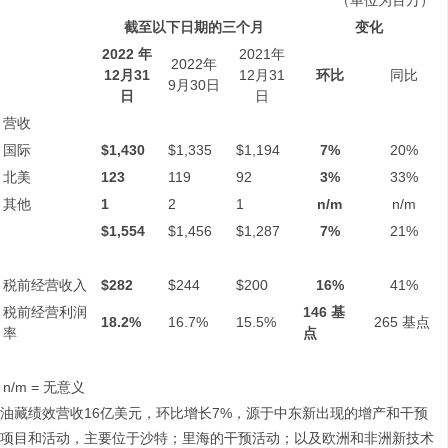
（单位为百万）
截至以下日期的三个月
变化
2022
年
2021年
2022年
12
月
31
12月31
环比
同比
9月30日
日
日
营收
国际
$1,430
$1,335
$1,194
7%
20%
北美
123
119
92
3%
33%
其他
1
2
1
n/m
n/m
$1,554
$1,456
$1,287
7%
21%
税前经营收入
$282
$244
$200
16%
41%
税前经营利润
146
基
18.2%
16.7%
15.5%
265 基点
率
点
n/m = 无意义
油藏绩效营收16亿美元，环比增长7%，源于中东新出现的增产和干预
项目和活动，主要位于沙特；里海的干预活动；以及欧洲和非洲新技术