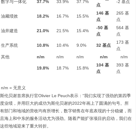
数字与一体化
37.7%
33.9%
37.7%
-2 基点
点
146
基
265 基
油藏绩效
18.2%
16.7%
15.5%
点
点
-50
基
564 基
油井建造
21.0%
21.5%
15.4%
点
点
173 基
生产系统
10.8%
10.4%
9.0%
32
基点
点
其他
n/m
n/m
n/m
n/m
n/m
104
基
393 基
19.8%
18.7%
15.8%
点
点
n/m = 无意义
斯伦贝谢首席执行官Olivier Le Peuch表示：“我们实现了强劲的第四季
度业绩，并用巨大的成功为斯伦贝谢的2022年画上了圆满的句号。所
有部门和地域的营收均有所增长，数字销售在年底表现的十分稳健，而
且海上和中东的服务活动尤为强劲。随着产能扩张项目的启动，我们在
这些地域迎来了重大转折。