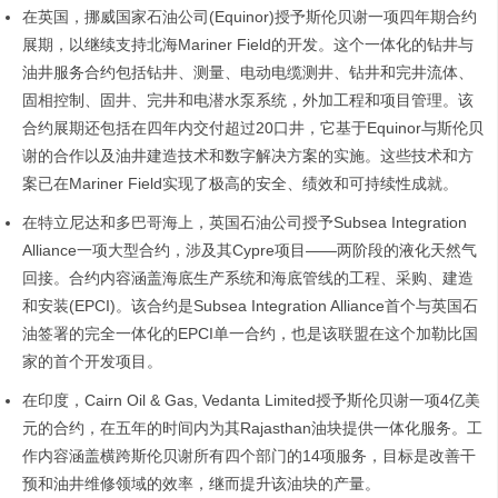
在英国，挪威国家石油公司(Equinor)授予斯伦贝谢一项四年期合约
展期，以继续支持北海Mariner Field的开发。这个一体化的钻井与
油井服务合约包括钻井、测量、电动电缆测井、钻井和完井流体、
固相控制、固井、完井和电潜水泵系统，外加工程和项目管理。该
合约展期还包括在四年内交付超过20口井，它基于Equinor与斯伦贝
谢的合作以及油井建造技术和数字解决方案的实施。这些技术和方
案已在Mariner Field实现了极高的安全、绩效和可持续性成就。
在特立尼达和多巴哥海上，英国石油公司授予Subsea Integration
Alliance一项大型合约，涉及其Cypre项目——两阶段的液化天然气
回接。合约内容涵盖海底生产系统和海底管线的工程、采购、建造
和安装(EPCI)。该合约是Subsea Integration Alliance首个与英国石
油签署的完全一体化的EPCI单一合约，也是该联盟在这个加勒比国
家的首个开发项目。
在印度，Cairn Oil & Gas, Vedanta Limited授予斯伦贝谢一项4亿美
元的合约，在五年的时间内为其Rajasthan油块提供一体化服务。工
作内容涵盖横跨斯伦贝谢所有四个部门的14项服务，目标是改善干
预和油井维修领域的效率，继而提升该油块的产量。