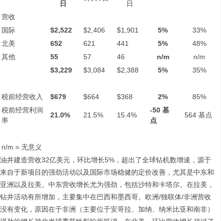
日
日
营收
国际
$2,522
$2,406
$1,901
5%
33%
北美
652
621
441
5%
48%
其他
55
57
46
n/m
n/m
$3,229
$3,084
$2,388
5%
35%
税前经营收入
$679
$664
$368
2%
85%
税前经营利润
-50
基
21.0%
21.5%
15.4%
564 基点
率
点
n/m = 无意义
油井建造营收32亿美元，环比增长5%，超出了全球钻机数增速，源于
来自于新项目的强劲活动以及国际市场稳健的定价改善，尤其是中东和
亚洲以及拉美。中东营收增长尤为强劲，包括沙特和卡塔尔。在拉美，
钻井活动有所增加，主要集中在巴西和墨西哥。欧洲/独联体/非洲营收
没有变化，原因在于非洲（主要位于安哥拉、加纳、纳米比亚和南非）