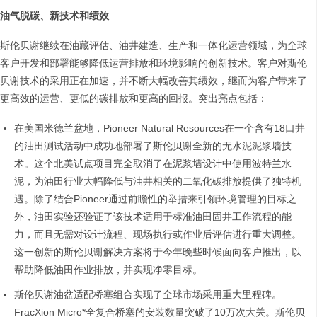
油气脱碳、新技术和绩效
斯伦贝谢继续在油藏评估、油井建造、生产和一体化运营领域，为全球
客户开发和部署能够降低运营排放和环境影响的创新技术。客户对斯伦
贝谢技术的采用正在加速，并不断大幅改善其绩效，继而为客户带来了
更高效的运营、更低的碳排放和更高的回报。突出亮点包括：
在美国米德兰盆地，Pioneer Natural Resources在一个含有18口井
的油田测试活动中成功地部署了斯伦贝谢全新的无水泥泥浆墙技
术。这个北美试点项目完全取消了在泥浆墙设计中使用波特兰水
泥，为油田行业大幅降低与油井相关的二氧化碳排放提供了独特机
遇。除了结合Pioneer通过前瞻性的举措来引领环境管理的目标之
外，油田实验还验证了该技术适用于标准油田固井工作流程的能
力，而且无需对设计流程、现场执行或作业后评估进行重大调整。
这一创新的斯伦贝谢解决方案将于今年晚些时候面向客户推出，以
帮助降低油田作业排放，并实现净零目标。
斯伦贝谢油盆适配桥塞组合实现了全球市场采用重大里程碑。
FracXion Micro*全复合桥塞的安装数量突破了10万次大关。斯伦贝