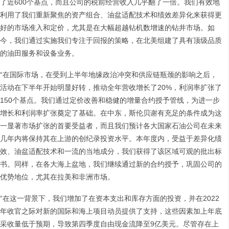
了近600个基点，而且公司的税前经营收入几乎翻了一倍。我们有效地
利用了我们重新聚焦的资产组合、油盆适配技术和绩效差异化来获得更
好的市场准入和定价，尤其是在大幅超越钻机数增速的钻井市场。如
今，我们通过实施我们专注于回报的策略，在北美组建了具有顶级品质
的油田服务和设备业务。
“在国际市场，在受到上半年地缘政治冲突和供应链瓶颈的影响之后，
活动在下半年开始明显好转，推动全年营收增长了20%，利润率扩张了
150个基点。我们通过定价改善和稳健的增量合约授予管线，为进一步
增长和利润率扩张奠定了基础。在中东，斯伦贝谢有充足的条件成为这
一显著市场扩张的首要受益者，而且我们预计各大国家石油公司在未来
几年内将保持其在上游的创纪录投资水平。本年度内，受益于差异化绩
效、油盆适配技术和一流的当地成分，我们获得了该区域可观的批出标
书。同样，在各大海上盆地，我们继续通过新的合约授予，巩固公司的
优势地位，尤其在拉美和非洲市场。
“在这一背景下，我们增加了在资本支出和库存方面的投资，并在2022
年收官之际对新的国际和海上项目动员提供了支持，这些因素加上年底
采收量低于预期，导致第四季度自由现金流降至9亿美元。尽管存在上