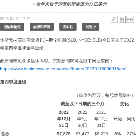
• 全年来自于运营的现金流为37亿美元
2023-01-31 17:20
运输和物流
能源和环境
高科技
制造业
休斯敦--(美国商业资讯)--斯伦贝谢(SLB, NYSE: SLB)今日宣布了2022
年第四季度和全年业绩。
此新闻稿包含多媒体内容。完整新闻稿可在以下网址查阅：
https://www.businesswire.com/news/home/20230118006018/en/
第四季度业绩
（单位为百万，每股数额除外）
截至以下日期的三个月
变化
2022
2022
2021
年
12
月
年9月
年12月
环比
同比
31
日
30日
31日
营收
$7,879
$7,477
$6,225
5%
27%