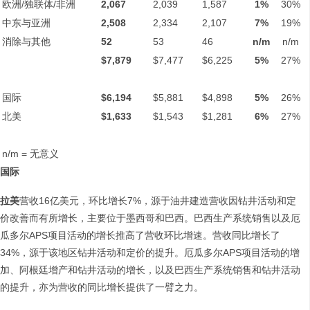
欧洲/独联体/非洲
2,067
2,039
1,587
1%
30%
中东与亚洲
2,508
2,334
2,107
7%
19%
消除与其他
52
53
46
n/m
n/m
$7,879
$7,477
$6,225
5%
27%
国际
$6,194
$5,881
$4,898
5%
26%
北美
$1,633
$1,543
$1,281
6%
27%
n/m = 无意义
国际
拉美
营收16亿美元，环比增长7%，源于油井建造营收因钻井活动和定
价改善而有所增长，主要位于墨西哥和巴西。巴西生产系统销售以及厄
瓜多尔APS项目活动的增长推高了营收环比增速。营收同比增长了
34%，源于该地区钻井活动和定价的提升。厄瓜多尔APS项目活动的增
加、阿根廷增产和钻井活动的增长，以及巴西生产系统销售和钻井活动
的提升，亦为营收的同比增长提供了一臂之力。