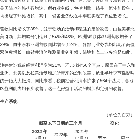
强劲的增长被北半球季节性影响所抵消。在北美，环比营收增长超过了
美国陆地的钻机数增速。所有业务线，包括测量、钻井、流体和设备，
均出现了环比增长，其中，设备业务线在本季度实现了双位数增长。
营收同比增长了35%，源于强劲的活动和稳健的定价改善，由拉美和北
美引领，其增幅分别达到了54%和48%。欧洲/独联体/非洲营收增长了
29%，而中东和亚洲营收同比增长了24%。各部门业务线均出现了高值
双位数增长，由钻井流体和测量业务引领，陆地和海上业务均是如此。
油井建造税前经营利润率为21%，环比收缩50个基点，原因在于中东和
亚洲、北美以及拉美活动增加所带来的盈利改善，被北半球季节性影响
的开始大大抵消。同比来看，税前经营利润率扩张了564个基点，各地
区盈利能力均有所改善，这一点得益于活动的增加和定价的改善。
生产系统
（单位为百万）
截至以下日期的三个月
变化
2022
年
2021年
2022年
12
月
31
12月31
环比
同比