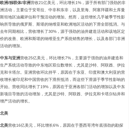
欧洲
/
独联体
/
非洲
营收21亿美元，环比增长1%，源于所有部门强劲的非
洲活动，主要位于安哥拉、中非和东非，以及里海、阿塞拜疆和土库曼
斯坦地区油藏评估和干预活动的增加。然而，这些增长几乎被季节性影
响所导致的俄罗斯、斯堪的纳维亚和欧洲地区活动的下滑全部抵消。与
去年同期相比，营收增长了30%，源于强劲的油井建造活动和该地区定
价的改善、欧洲和斯堪的纳维亚生产系统销售的增长，以及各部门非洲
活动的增加。
中东与亚洲
营收25亿美元，环比增长7%，主要源于强劲的油井建造和
生产系统活动导致的中东地区双位数增长，尤其是沙特、阿联酋、伊拉
克和卡塔尔。亚洲营收环比持平，原因在于东亚、印度和澳大利亚的营
收增长被印尼和中国营收的下滑所抵消，而这些下滑源于季节性影响的
开始。营收同比增长了19%，原因在于亚洲各部门活动的增加以及中东
新项目导致的活动增加，尤其是沙特、阿联酋、伊拉克和卡塔尔钻井和
增产活动的增长。
北美
北美
营收16亿美元，环比增长6%，原因在于墨西哥湾年底强劲的勘探