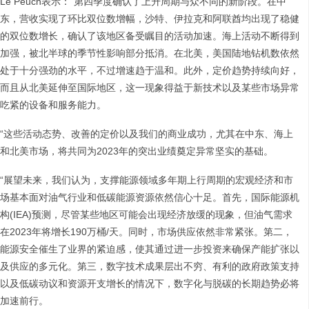
Le Peuch表示：“第四季度确认了上升周期与众不同的新阶段。在中
东，营收实现了环比双位数增幅，沙特、伊拉克和阿联酋均出现了稳健
的双位数增长，确认了该地区备受瞩目的活动加速。海上活动不断得到
加强，被北半球的季节性影响部分抵消。在北美，美国陆地钻机数依然
处于十分强劲的水平，不过增速趋于温和。此外，定价趋势持续向好，
而且从北美延伸至国际地区，这一现象得益于新技术以及某些市场异常
吃紧的设备和服务能力。
“这些活动态势、改善的定价以及我们的商业成功，尤其在中东、海上
和北美市场，将共同为2023年的突出业绩奠定异常坚实的基础。
“展望未来，我们认为，支撑能源领域多年期上行周期的宏观经济和市
场基本面对油气行业和低碳能源资源依然信心十足。首先，国际能源机
构(IEA)预测，尽管某些地区可能会出现经济放缓的现象，但油气需求
在2023年将增长190万桶/天。同时，市场供应依然非常紧张。第二，
能源安全催生了业界的紧迫感，使其通过进一步投资来确保产能扩张以
及供应的多元化。第三，数字技术成果层出不穷、有利的政府政策支持
以及低碳动议和资源开支增长的情况下，数字化与脱碳的长期趋势必将
加速前行。