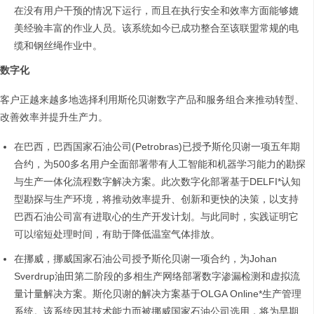
在没有用户干预的情况下运行，而且在执行安全和效率方面能够媲
美经验丰富的作业人员。该系统如今已成功整合至该联盟常规的电
缆和钢丝绳作业中。
数字化
客户正越来越多地选择利用斯伦贝谢数字产品和服务组合来推动转型、
改善效率并提升生产力。
在巴西，巴西国家石油公司(Petrobras)已授予斯伦贝谢一项五年期
合约，为500多名用户全面部署带有人工智能和机器学习能力的勘探
与生产一体化流程数字解决方案。此次数字化部署基于DELFI*认知
型勘探与生产环境，将推动效率提升、创新和更快的决策，以支持
巴西石油公司富有进取心的生产开发计划。与此同时，实践证明它
可以缩短处理时间，有助于降低温室气体排放。
在挪威，挪威国家石油公司授予斯伦贝谢一项合约，为Johan
Sverdrup油田第二阶段的多相生产网络部署数字渗漏检测和虚拟流
量计量解决方案。斯伦贝谢的解决方案基于OLGA Online*生产管理
系统。该系统因其技术能力而被挪威国家石油公司选用，将为早期