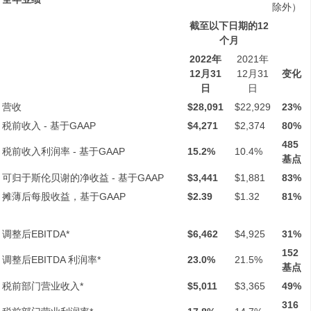
除外）
截至以下日期的
12
个月
2022
年
2021年
12
月
31
12月31
变化
日
日
营收
$28,091
$22,929
23%
税前收入 - 基于GAAP
$4,271
$2,374
80%
485
税前收入利润率 - 基于GAAP
15.2%
10.4%
基点
可归于斯伦贝谢的净收益 - 基于GAAP
$3,441
$1,881
83%
摊薄后每股收益，基于GAAP
$2.39
$1.32
81%
调整后EBITDA*
$6,462
$4,925
31%
152
调整后EBITDA 利润率*
23.0%
21.5%
基点
税前部门营业收入*
$5,011
$3,365
49%
316