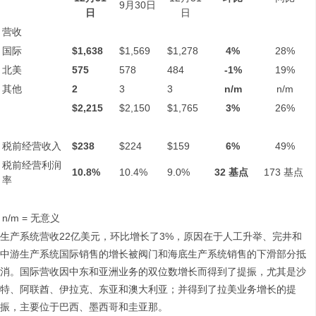
9月30日
日
日
营收
国际
$1,638
$1,569
$1,278
4%
28%
北美
575
578
484
-1%
19%
其他
2
3
3
n/m
n/m
$2,215
$2,150
$1,765
3%
26%
税前经营收入
$238
$224
$159
6%
49%
税前经营利润
10.8%
10.4%
9.0%
32
基点
173 基点
率
n/m = 无意义
生产系统营收22亿美元，环比增长了3%，原因在于人工升举、完井和
中游生产系统国际销售的增长被阀门和海底生产系统销售的下滑部分抵
消。国际营收因中东和亚洲业务的双位数增长而得到了提振，尤其是沙
特、阿联酋、伊拉克、东亚和澳大利亚；并得到了拉美业务增长的提
振，主要位于巴西、墨西哥和圭亚那。