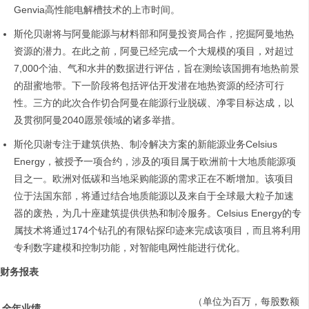
Genvia高性能电解槽技术的上市时间。
斯伦贝谢将与阿曼能源与材料部和阿曼投资局合作，挖掘阿曼地热
资源的潜力。在此之前，阿曼已经完成一个大规模的项目，对超过
7,000个油、气和水井的数据进行评估，旨在测绘该国拥有地热前景
的甜蜜地带。下一阶段将包括评估开发潜在地热资源的经济可行
性。三方的此次合作切合阿曼在能源行业脱碳、净零目标达成，以
及贯彻阿曼2040愿景领域的诸多举措。
斯伦贝谢专注于建筑供热、制冷解决方案的新能源业务Celsius
Energy，被授予一项合约，涉及的项目属于欧洲前十大地质能源项
目之一。欧洲对低碳和当地采购能源的需求正在不断增加。该项目
位于法国东部，将通过结合地质能源以及来自于全球最大粒子加速
器的废热，为几十座建筑提供供热和制冷服务。Celsius Energy的专
属技术将通过174个钻孔的有限钻探印迹来完成该项目，而且将利用
专利数字建模和控制功能，对智能电网性能进行优化。
财务报表
（单位为百万，每股数额
全年业绩