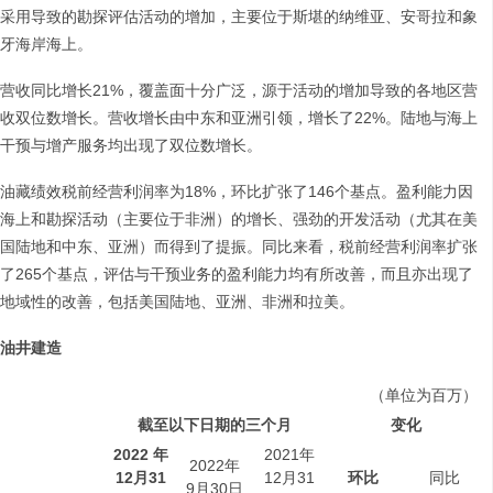
采用导致的勘探评估活动的增加，主要位于斯堪的纳维亚、安哥拉和象
牙海岸海上。
营收同比增长21%，覆盖面十分广泛，源于活动的增加导致的各地区营
收双位数增长。营收增长由中东和亚洲引领，增长了22%。陆地与海上
干预与增产服务均出现了双位数增长。
油藏绩效税前经营利润率为18%，环比扩张了146个基点。盈利能力因
海上和勘探活动（主要位于非洲）的增长、强劲的开发活动（尤其在美
国陆地和中东、亚洲）而得到了提振。同比来看，税前经营利润率扩张
了265个基点，评估与干预业务的盈利能力均有所改善，而且亦出现了
地域性的改善，包括美国陆地、亚洲、非洲和拉美。
油井建造
（单位为百万）
截至以下日期的三个月
变化
2022
年
2021年
2022年
12
月
31
12月31
环比
同比
9月30日