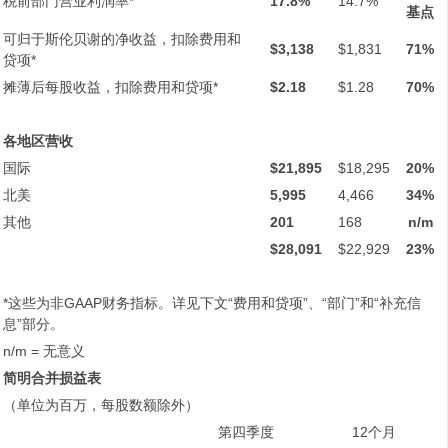
税前部门营业利润率*
17.8%
14.7%
基点
可归于斯伦贝谢的净收益，扣除费用和
$3,138
$1,831
71%
贷项*
摊薄后每股收益，扣除费用和贷项*
$2.18
$1.28
70%
各地区营收
国际
$21,895
$18,295
20%
北美
5,995
4,466
34%
其他
201
168
n/m
$28,091
$22,929
23%
*这些为非GAAP财务指标。详见下文“费用和贷项”、“部门”和“补充信
息”部分。
n/m = 无意义
简明合并损益表
（单位为百万，每股数额除外）
第四季度
12个月