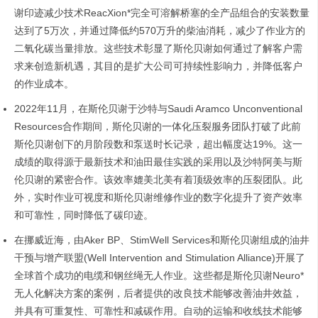
谢印迹减少技术ReacXion*完全可溶解桥塞的全产品组合的安装数量
达到了5万次，并通过降低约570万升的柴油消耗，减少了作业方的
二氧化碳当量排放。这些技术彰显了斯伦贝谢如何通过了解客户需
求来创造新机遇，其目的是扩大公司可持续性影响力，并降低客户
的作业成本。
2022年11月，在斯伦贝谢于沙特与Saudi Aramco Unconventional
Resources合作期间，斯伦贝谢的一体化压裂服务团队打破了此前
斯伦贝谢创下的月阶段数和泵送时长记录，超出幅度达19%。这一
成绩的取得源于最新技术和油田最佳实践的采用以及沙特阿美与斯
伦贝谢的紧密合作。该效率媲美北美有着顶级效率的压裂团队。此
外，实时作业可视度和斯伦贝谢维修作业的数字化提升了资产效率
和可靠性，同时降低了碳印迹。
在挪威近海，由Aker BP、StimWell Services和斯伦贝谢组成的油井
干预与增产联盟(Well Intervention and Stimulation Alliance)开展了
全球首个成功的电缆和钢丝绳无人作业。这些都是斯伦贝谢Neuro*
无人化解决方案的案例，后者提供的改良技术能够改善油井效益，
并具有可重复性、可靠性和减碳作用。自动的运输和收线技术能够