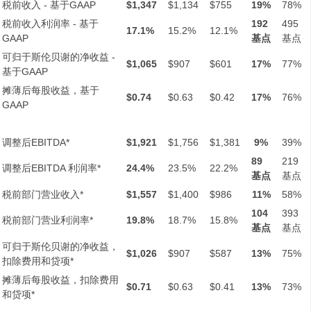
税前收入 - 基于GAAP
$1,347
$1,134
$755
19%
78%
税前收入利润率 - 基于
192
495
17.1%
15.2%
12.1%
GAAP
基点
基点
可归于斯伦贝谢的净收益 -
$1,065
$907
$601
17%
77%
基于GAAP
摊薄后每股收益，基于
$0.74
$0.63
$0.42
17%
76%
GAAP
调整后EBITDA*
$1,921
$1,756
$1,381
9%
39%
89
219
调整后EBITDA 利润率*
24.4%
23.5%
22.2%
基点
基点
税前部门营业收入*
$1,557
$1,400
$986
11%
58%
104
393
税前部门营业利润率*
19.8%
18.7%
15.8%
基点
基点
可归于斯伦贝谢的净收益，
$1,026
$907
$587
13%
75%
扣除费用和贷项*
摊薄后每股收益，扣除费用
$0.71
$0.63
$0.41
13%
73%
和贷项*