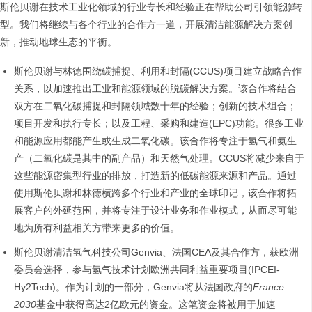
斯伦贝谢在技术工业化领域的行业专长和经验正在帮助公司引领能源转
型。我们将继续与各个行业的合作方一道，开展清洁能源解决方案创
新，推动地球生态的平衡。
斯伦贝谢与林德围绕碳捕捉、利用和封隔(CCUS)项目建立战略合作
关系，以加速推出工业和能源领域的脱碳解决方案。该合作将结合
双方在二氧化碳捕捉和封隔领域数十年的经验；创新的技术组合；
项目开发和执行专长；以及工程、采购和建造(EPC)功能。很多工业
和能源应用都能产生或生成二氧化碳。该合作将专注于氢气和氨生
产（二氧化碳是其中的副产品）和天然气处理。CCUS将减少来自于
这些能源密集型行业的排放，打造新的低碳能源来源和产品。通过
使用斯伦贝谢和林德横跨多个行业和产业的全球印记，该合作将拓
展客户的外延范围，并将专注于设计业务和作业模式，从而尽可能
地为所有利益相关方带来更多的价值。
斯伦贝谢清洁氢气科技公司Genvia、法国CEA及其合作方，获欧洲
委员会选择，参与氢气技术计划欧洲共同利益重要项目(IPCEI-
Hy2Tech)。作为计划的一部分，Genvia将从法国政府的
France
2030
基金中获得高达2亿欧元的资金。这笔资金将被用于加速