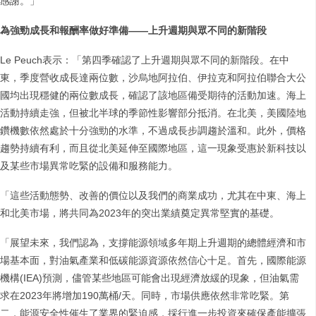
感謝。」
為強勁成長和報酬率做好準備
——
上升週期與眾不同的新階段
Le Peuch表示：「第四季確認了上升週期與眾不同的新階段。在中
東，季度營收成長達兩位數，沙烏地阿拉伯、伊拉克和阿拉伯聯合大公
國均出現穩健的兩位數成長，確認了該地區備受期待的活動加速。海上
活動持續走強，但被北半球的季節性影響部分抵消。在北美，美國陸地
鑽機數依然處於十分強勁的水準，不過成長步調趨於溫和。此外，價格
趨勢持續有利，而且從北美延伸至國際地區，這一現象受惠於新科技以
及某些市場異常吃緊的設備和服務能力。
「這些活動態勢、改善的價位以及我們的商業成功，尤其在中東、海上
和北美市場，將共同為2023年的突出業績奠定異常堅實的基礎。
「展望未來，我們認為，支撐能源領域多年期上升週期的總體經濟和市
場基本面，對油氣產業和低碳能源資源依然信心十足。首先，國際能源
機構(IEA)預測，儘管某些地區可能會出現經濟放緩的現象，但油氣需
求在2023年將增加190萬桶/天。同時，市場供應依然非常吃緊。第
二，能源安全性催生了業界的緊迫感，採行進一步投資來確保產能擴張