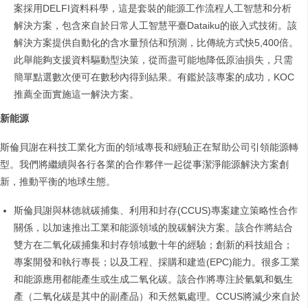
案採用DELFI資料科學，這是套裝的能源工作流程人工智慧和分析
解決方案，包含來自於日常人工智慧平臺Dataiku的嵌入式技術。該
解決方案提供自動化的含水量預估和預測，比傳統方式快5,400倍。
此舉能夠支援資料驅動型決策，從而盡可能地降低原油損失，只需
簡單點選數次便可在數秒內得到結果。有鑑於該專案的成功，KOC
推薦全面實施這一解決方案。
新能源
斯倫貝謝在科技工業化方面的領域專長和經驗正在幫助公司引領能源轉
型。我們將繼續與各行各業的合作夥伴一起從事潔淨能源解決方案創
新，推動平衡的地球生態。
斯倫貝謝與林德就碳捕集、利用和封存(CCUS)專案建立策略性合作
關係，以加速推出工業和能源領域的脫碳解決方案。該合作將結合
雙方在二氧化碳捕集和封存領域數十年的經驗；創新的科技組合；
專案開發和執行專長；以及工程、採購和建造(EPC)能力。很多工業
和能源應用都能產生或生成二氧化碳。該合作將專注於氫氣和氨生
產（二氧化碳是其中的副產品）和天然氣處理。CCUS將減少來自於