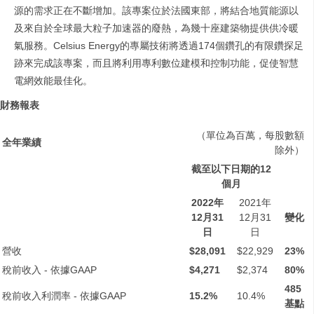
源的需求正在不斷增加。該專案位於法國東部，將結合地質能源以
及來自於全球最大粒子加速器的廢熱，為幾十座建築物提供供冷暖
氣服務。Celsius Energy的專屬技術將透過174個鑽孔的有限鑽探足
跡來完成該專案，而且將利用專利數位建模和控制功能，促使智慧
電網效能最佳化。
財務報表
（單位為百萬，每股數額
全年業績
除外）
截至以下日期的
12
個月
2022
年
2021年
12
月
31
12月31
變化
日
日
營收
$28,091
$22,929
23%
稅前收入 - 依據GAAP
$4,271
$2,374
80%
485
稅前收入利潤率 - 依據GAAP
15.2%
10.4%
基點