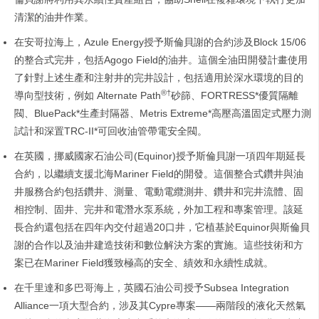
清潔的油井作業。
在安哥拉海上，Azule Energy授予斯倫貝謝的合約涉及Block 15/06
的整合式完井，包括Agogo Field的油井。這個全油田開發計畫使用
了針對上述生產和注射井的完井設計，包括適用於深水環境的目的
®†
導向型技術，例如 Alternate Path
砂篩、FORTRESS*優質隔離
閥、BluePack*生產封隔器、Metris Extreme*高壓高溫固定式壓力測
試計和深置TRC-II*可回收油管帶電安全閥。
在英國，挪威國家石油公司(Equinor)授予斯倫貝謝一項四年期延長
合約，以繼續支援北海Mariner Field的開發。這個整合式鑽井與油
井服務合約包括鑽井、測量、電動電纜測井、鑽井和完井流體、固
相控制、固井、完井和電潛水泵系統，外加工程和專案管理。該延
長合約還包括在四年內交付超過20口井，它植基於Equinor與斯倫貝
謝的合作以及油井建造技術和數位解決方案的實施。這些技術和方
案已在Mariner Field獲致極高的安全、績效和永續性成就。
在千里達和多巴哥海上，英國石油公司授予Subsea Integration
Alliance一項大型合約，涉及其Cypre專案——兩階段的液化天然氣