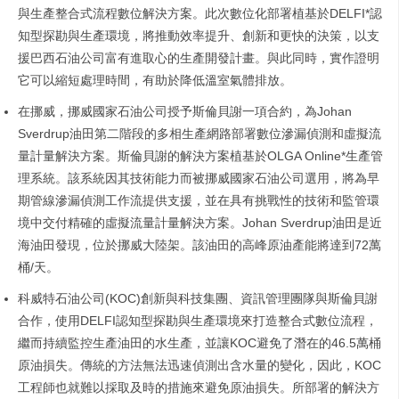
與生產整合式流程數位解決方案。此次數位化部署植基於DELFI*認
知型探勘與生產環境，將推動效率提升、創新和更快的決策，以支
援巴西石油公司富有進取心的生產開發計畫。與此同時，實作證明
它可以縮短處理時間，有助於降低溫室氣體排放。
在挪威，挪威國家石油公司授予斯倫貝謝一項合約，為Johan
Sverdrup油田第二階段的多相生產網路部署數位滲漏偵測和虛擬流
量計量解決方案。斯倫貝謝的解決方案植基於OLGA Online*生產管
理系統。該系統因其技術能力而被挪威國家石油公司選用，將為早
期管線滲漏偵測工作流提供支援，並在具有挑戰性的技術和監管環
境中交付精確的虛擬流量計量解決方案。Johan Sverdrup油田是近
海油田發現，位於挪威大陸架。該油田的高峰原油產能將達到72萬
桶/天。
科威特石油公司(KOC)創新與科技集團、資訊管理團隊與斯倫貝謝
合作，使用DELFI認知型探勘與生產環境來打造整合式數位流程，
繼而持續監控生產油田的水生產，並讓KOC避免了潛在的46.5萬桶
原油損失。傳統的方法無法迅速偵測出含水量的變化，因此，KOC
工程師也就難以採取及時的措施來避免原油損失。所部署的解決方