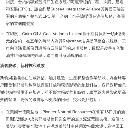
回接。合約內容涵蓋海底生產系統和海底管線的工程、採購、建造
和安裝(EPCI)。該合約是Subsea Integration Alliance與英國石油簽
署的首個完全整合式EPCI單一合約，也是該聯盟在這個加勒比海國
家的首個開發案。
在印度，Cairn Oil & Gas, Vedanta Limited授予斯倫貝謝一項4億美
元的合約，在五年的時間內為其Rajasthan油塊提供整合式服務。工
作內容涵蓋斯倫貝謝所有四個部門的14項服務，目標是改善介入和
油井維修領域的效率，繼而提升該油塊的產量。
油氣脫碳、新科技和績效
斯倫貝謝繼續在油藏評估、油井建造、生產和整合作業領域，為全球客
戶開發和部署能夠降低營運排放和環境影響的創新科技。客戶對斯倫貝
謝技術的採用正在加速，並不斷大幅改善其績效，繼而為客戶帶來更高
效的營運、更低的碳排放和更高的回報。突出亮點包括：
在美國米德蘭盆地，Pioneer Natural Resources在含有18口井的油
田測試活動中成功部署斯倫貝謝全新的無水泥泥漿牆技術。這個北
美試行專案完全取消了在泥漿牆設計中使用波特蘭水泥，為油田工