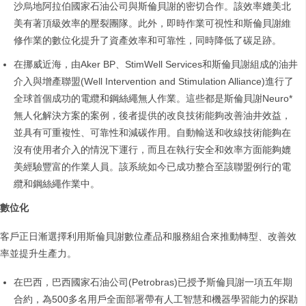
沙烏地阿拉伯國家石油公司與斯倫貝謝的密切合作。該效率媲美北
美有著頂級效率的壓裂團隊。此外，即時作業可視性和斯倫貝謝維
修作業的數位化提升了資產效率和可靠性，同時降低了碳足跡。
在挪威近海，由Aker BP、StimWell Services和斯倫貝謝組成的油井
介入與增產聯盟(Well Intervention and Stimulation Alliance)進行了
全球首個成功的電纜和鋼絲繩無人作業。這些都是斯倫貝謝Neuro*
無人化解決方案的案例，後者提供的改良技術能夠改善油井效益，
並具有可重複性、可靠性和減碳作用。自動輸送和收線技術能夠在
沒有使用者介入的情況下運行，而且在執行安全和效率方面能夠媲
美經驗豐富的作業人員。該系統如今已成功整合至該聯盟例行的電
纜和鋼絲繩作業中。
數位化
客戶正日漸選擇利用斯倫貝謝數位產品和服務組合來推動轉型、改善效
率並提升生產力。
在巴西，巴西國家石油公司(Petrobras)已授予斯倫貝謝一項五年期
合約，為500多名用戶全面部署帶有人工智慧和機器學習能力的探勘