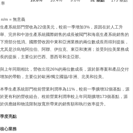
10.8%
10.4%
9.0%
32
基點
173 基點
率
n/m = 無意義
生產系統部門營收為22億美元，較前一季增加3%，原因在於人工升
舉、完井和中游生產系統國際銷售的成長被閥門和海底生產系統銷售的
下滑部分抵消。國際營收因中東和亞洲業務的兩位數成長而得到提振，
尤其是沙烏地阿拉伯、阿聯、伊拉克、東亞和澳洲；並受到拉美業務成
長的提振，主要位於巴西、墨西哥和圭亞那。
與上年同期相比，營收出現26%的兩位數成長，源於新專案和產品交付
增加的帶動，主要位於歐洲/獨立國協/非洲、北美和拉美。
本季生產系統部門稅前營業利潤率為11%，較前一季擴增32個基點，源
於更有利的營收組合。稅前營業利潤率較上年同期擴增173個基點，源
於供應鏈和物流限制放寬所帶來的銷售額和執行效率提升。
季度亮點
核心業務