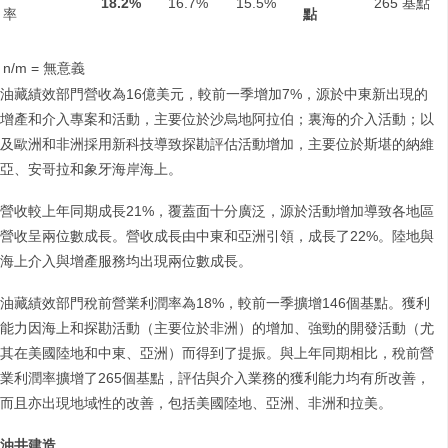
18.2%
16.7%
15.5%
265 基點
率
點
n/m = 無意義
油藏績效部門營收為16億美元，較前一季增加7%，源於中東新出現的
增產和介入專案和活動，主要位於沙烏地阿拉伯；裏海的介入活動；以
及歐洲和非洲採用新科技導致探勘評估活動增加，主要位於斯堪的納維
亞、安哥拉和象牙海岸海上。
營收較上年同期成長21%，覆蓋面十分廣泛，源於活動增加導致各地區
營收呈兩位數成長。營收成長由中東和亞洲引領，成長了22%。陸地與
海上介入與增產服務均出現兩位數成長。
油藏績效部門稅前營業利潤率為18%，較前一季擴增146個基點。獲利
能力因海上和探勘活動（主要位於非洲）的增加、強勁的開發活動（尤
其在美國陸地和中東、亞洲）而得到了提振。與上年同期相比，稅前營
業利潤率擴增了265個基點，評估與介入業務的獲利能力均有所改善，
而且亦出現地域性的改善，包括美國陸地、亞洲、非洲和拉美。
油井建造