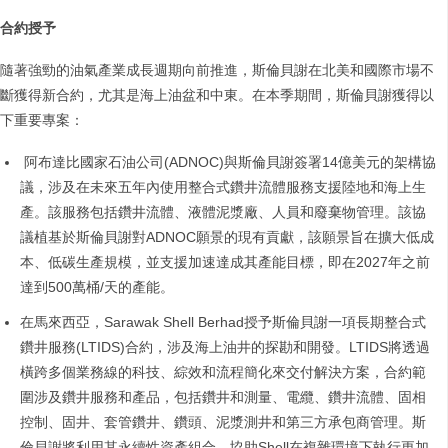
合約授予
隨著強勁的油氣產業成長週期向前推進，斯倫貝謝在北美和國際市場不
斷獲得新合約，尤其是海上油盆和中東。在本季期間，斯倫貝謝獲得以
下重要專案：
阿布達比國家石油公司(ADNOC)與斯倫貝謝簽署14億美元的架構協
議，涉及在未來五年內使用整合式鑽井流體服務支援陸地和海上生
產。該服務包括鑽井流體、液體泥漿廠、人員和廢棄物管理。該協
議植基於斯倫貝謝對ADNOC願景的現有貢獻，該願景旨在擴大低成
本、低碳生產規模，並支援加速達成其產能目標，即在2027年之前
達到500萬桶/天的產能。
在馬來西亞，Sarawak Shell Berhad授予斯倫貝謝一項長期整合式
鑽井服務(LTIDS)合約，涉及海上油井的探勘和開發。LTIDS將透過
橫跨多個業務線的科技、綜效和流程簡化來交付解決方案，合約範
圍涉及鑽井服務和產品，包括鑽井和測量、電纜、鑽井流體、固相
控制、固井、套管鑽井、鑽頭、泥漿測井和第三方承包商管理。斯
倫貝謝將利用其永續性資產組合，協助Shell在複雜環境下執行更加