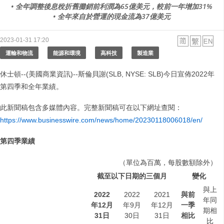
• 全年調整後息稅折舊攤銷前利潤為65億美元，較前一年增加31%
• 全年來自於營運的現金流為37億美元
2023-01-31 17:20
運輸和物流
能源和環境
高科技
製造業
休士頓--(美國商業資訊)--斯倫貝謝(SLB, NYSE: SLB)今日宣佈2022年
第四季和全年業績。
此新聞稿包含多媒體內容。完整新聞稿可在以下網址查閱：
https://www.businesswire.com/news/home/20230118006018/en/
第四季業績
（單位為百萬，每股數額除外）
截至以下日期的三個月
變化
與上
2022
2022
2021
與前
年同
年
12
月
年9月
年12月
一季
期相
31
日
30日
31日
相比
比