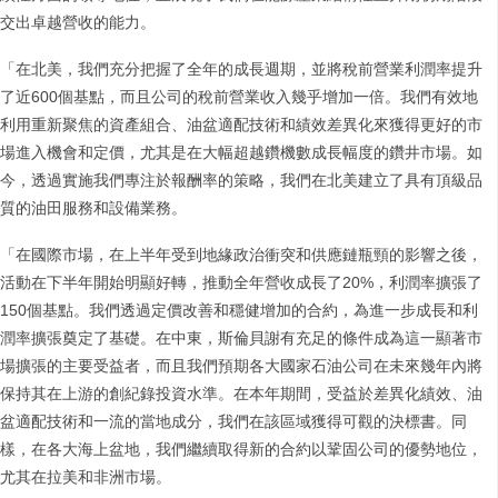
交出卓越營收的能力。
「在北美，我們充分把握了全年的成長週期，並將稅前營業利潤率提升
了近600個基點，而且公司的稅前營業收入幾乎增加一倍。我們有效地
利用重新聚焦的資產組合、油盆適配技術和績效差異化來獲得更好的市
場進入機會和定價，尤其是在大幅超越鑽機數成長幅度的鑽井市場。如
今，透過實施我們專注於報酬率的策略，我們在北美建立了具有頂級品
質的油田服務和設備業務。
「在國際市場，在上半年受到地緣政治衝突和供應鏈瓶頸的影響之後，
活動在下半年開始明顯好轉，推動全年營收成長了20%，利潤率擴張了
150個基點。我們透過定價改善和穩健增加的合約，為進一步成長和利
潤率擴張奠定了基礎。在中東，斯倫貝謝有充足的條件成為這一顯著市
場擴張的主要受益者，而且我們預期各大國家石油公司在未來幾年內將
保持其在上游的創紀錄投資水準。在本年期間，受益於差異化績效、油
盆適配技術和一流的當地成分，我們在該區域獲得可觀的決標書。同
樣，在各大海上盆地，我們繼續取得新的合約以鞏固公司的優勢地位，
尤其在拉美和非洲市場。