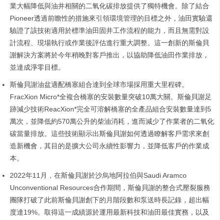
業大幅降低與油井相關的二氧化碳排放提供了獨特機會。除了結合
Pioneer透過前瞻性的措施來引領環境管理的目標之外，油田實驗還
驗證了該技術適用於標準油田固井工作流程的能力，而且無需對設
計流程、現場執行或作業後評估進行重大調整。這一創新的斯倫貝
謝解決方案將於今年稍晚對客戶推出，以協助降低油田作業排放，
並達成淨零目標。
斯倫貝謝油盆適配橋塞組合達到全球市場採用重大里程碑。
FracXion Micro*全複合橋塞的安裝數量突破10萬大關。斯倫貝謝足
跡減少技術ReacXion*完全可溶解橋塞的全產品組合安裝數量達到5
萬次，並降低約570萬公升的柴油消耗，進而減少了作業者的二氧化
碳當量排放。這些技術顯示出斯倫貝謝如何透過瞭解客戶需求來創
造新機會，其目的是擴大公司永續性影響力，並降低客戶的作業成
本。
2022年11月，在斯倫貝謝於沙烏地阿拉伯與Saudi Aramco
Unconventional Resources合作期間，斯倫貝謝的整合式壓裂服務
團隊打破了此前斯倫貝謝創下的月階段數和泵送時長記錄，超出幅
度達19%。取得這一成績源於運用最新科技和油田最佳實務，以及