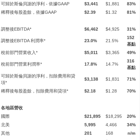
可歸於斯倫貝謝的淨利 - 依據GAAP
$3,441
$1,881
83%
稀釋後每股盈餘，依據GAAP
$2.39
$1.32
81%
調整後EBITDA*
$6,462
$4,925
31%
152
調整後EBITDA 利潤率*
23.0%
21.5%
基點
稅前部門營業收入*
$5,011
$3,365
49%
316
稅前部門營業利潤率*
17.8%
14.7%
基點
可歸於斯倫貝謝的淨利，扣除費用和貸
$3,138
$1,831
71%
項*
稀釋後每股盈餘，扣除費用和貸項*
$2.18
$1.28
70%
各地區營收
國際
$21,895
$18,295
20%
北美
5,995
4,466
34%
其他
201
168
n/m