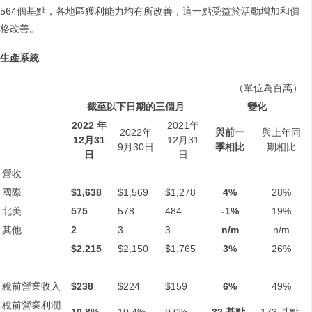
564個基點，各地區獲利能力均有所改善，這一點受益於活動增加和價
格改善。
生產系統
（單位為百萬）
截至以下日期的三個月
變化
2022
年
2021年
2022年
與前一
與上年同
12
月
31
12月31
9月30日
季相比
期相比
日
日
營收
國際
$1,638
$1,569
$1,278
4%
28%
北美
575
578
484
-1%
19%
其他
2
3
3
n/m
n/m
$2,215
$2,150
$1,765
3%
26%
稅前營業收入
$238
$224
$159
6%
49%
稅前營業利潤