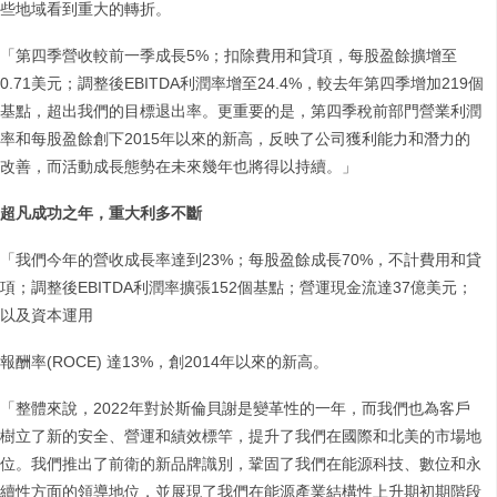
些地域看到重大的轉折。
「第四季營收較前一季成長5%；扣除費用和貸項，每股盈餘擴增至
0.71美元；調整後EBITDA利潤率增至24.4%，較去年第四季增加219個
基點，超出我們的目標退出率。更重要的是，第四季稅前部門營業利潤
率和每股盈餘創下2015年以來的新高，反映了公司獲利能力和潛力的
改善，而活動成長態勢在未來幾年也將得以持續。」
超凡成功之年，重大利多不斷
「我們今年的營收成長率達到23%；每股盈餘成長70%，不計費用和貸
項；調整後EBITDA利潤率擴張152個基點；營運現金流達37億美元；
以及資本運用
報酬率(ROCE) 達13%，創2014年以來的新高。
「整體來說，2022年對於斯倫貝謝是變革性的一年，而我們也為客戶
樹立了新的安全、營運和績效標竿，提升了我們在國際和北美的市場地
位。我們推出了前衛的新品牌識別，鞏固了我們在能源科技、數位和永
續性方面的領導地位，並展現了我們在能源產業結構性上升期初期階段