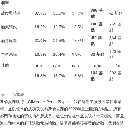
潤率
386
基
數位與整合
37.7%
33.9%
37.7%
-2 基點
點
146
基
265 基
油藏績效
18.2%
16.7%
15.5%
點
點
-50
基
564 基
油井建造
21.0%
21.5%
15.4%
點
點
173 基
生產系統
10.8%
10.4%
9.0%
32
基點
點
其他
n/m
n/m
n/m
n/m
n/m
104
基
393 基
19.8%
18.7%
15.8%
點
點
n/m = 無意義
斯倫貝謝執行長Olivier Le Peuch表示：「我們締造了強勁的第四季業
績，並以優異的成功表現為斯倫貝謝的2022年畫上圓滿的句點。所有
部門和地域的營收均有所成長，數位銷售在年底表現得十分穩健，而且
海上和中東的服務活動尤為強勁。隨著產能擴張專案的啟動，我們在這