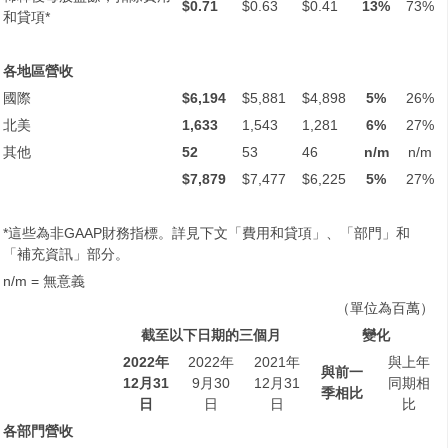
$0.71
$0.63
$0.41
13%
73%
和貸項*
各地區營收
國際
$6,194
$5,881
$4,898
5%
26%
北美
1,633
1,543
1,281
6%
27%
其他
52
53
46
n/m
n/m
$7,879
$7,477
$6,225
5%
27%
*這些為非GAAP財務指標。詳見下文「費用和貸項」、「部門」和
「補充資訊」部分。
n/m = 無意義
（單位為百萬）
截至以下日期的三個月
變化
2022
年
2022年
2021年
與上年
與前一
12
月
31
9月30
12月31
同期相
季相比
日
日
日
比
各部門營收