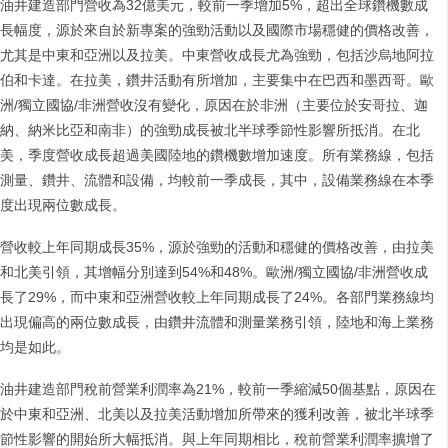
油井建造部門營收為32億美元，較前一季增加5%，超出全球鑽機數成
長幅度，源於來自於新專案的強勁活動以及國際市場穩健的價格改善，
尤其是中東和亞洲以及拉美。中東營收成長尤為強勁，包括沙烏地阿拉
伯和卡達。在拉美，鑽井活動有所增加，主要集中在巴西和墨西哥。歐
洲/獨立國協/非洲營收沒有變化，原因在於非洲（主要位於安哥拉、迦
納、納米比亞和南非）的強勁成長被北半球季節性影響所抵消。在北
美，季度營收成長超過美國陸地的鑽機數增加速度。所有業務線，包括
測量、鑽井、流體和設備，均較前一季成長，其中，設備業務線在本季
度出現兩位數成長。
營收較上年同期成長35%，源於強勁的活動和穩健的價格改善，由拉美
和北美引領，其增幅分別達到54%和48%。歐洲/獨立國協/非洲營收成
長了29%，而中東和亞洲營收較上年同期成長了24%。各部門業務線均
出現偏高的兩位數成長，由鑽井流體和測量業務引領，陸地和海上業務
均是如此。
油井建造部門稅前營業利潤率為21%，較前一季縮減50個基點，原因在
於中東和亞洲、北美以及拉美活動增加所帶來的獲利改善，被北半球季
節性影響的開始所大幅抵消。與上年同期相比，稅前營業利潤率擴增了