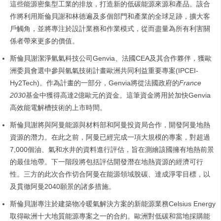
這些能源密集型工業的排放，打造新的低碳能源來源和產品。該合
作將利用斯倫貝謝和林德遍及多個部門和產業的全球足跡，擴大客
戶觸角，並將專注於設計業務和作業模式，從而盡量為所有利害關
係者帶來更多的價值。
斯倫貝謝潔淨氫氣科技公司Genvia、法國CEA及其合作夥伴，獲歐
洲委員會選中參與氫氣技術計畫歐洲共同利益重要專案(IPCEI-
Hy2Tech)。作為計畫的一部分，Genvia將從法國政府的
France
2030
基金中獲得高達2億歐元的資金。這筆資金將用於加快Genvia
高效能電解槽技術的上市時間。
斯倫貝謝將與阿曼能源與材料部和阿曼投資局合作，開發阿曼地熱
資源的潛力。在此之前，阿曼已經完成一項大規模的專案，對超過
7,000個油、氣和水井的資料進行評估，旨在測繪該國擁有地熱前景
的最佳地帶。下一階段將包括評估開發潛在地熱資源的經濟可行
性。三方的此次合作切合阿曼在能源領域脫碳、達成淨零目標，以
及貫徹阿曼2040願景的諸多措施。
斯倫貝謝專注於建築物冷暖氣解決方案的新能源業務Celsius Energy
取得歐洲十大地質能源專案之一的合約。歐洲對低碳和當地採購能