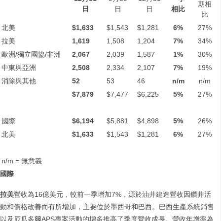
期相
日
日
日
相比
比
北美
$1,633
$1,543
$1,281
6%
27%
拉美
1,619
1,508
1,204
7%
34%
歐洲/獨立國協/非洲
2,067
2,039
1,587
1%
30%
中東與亞洲
2,508
2,334
2,107
7%
19%
消除與其他
52
53
46
n/m
n/m
$7,879
$7,477
$6,225
5%
27%
國際
$6,194
$5,881
$4,898
5%
26%
北美
$1,633
$1,543
$1,281
6%
27%
n/m = 無意義
國際
拉美
營收為16億美元，較前一季增加7%，源於油井建造營收因鑽井活
動和價格改善而有所增加，主要位於墨西哥和巴西。巴西生產系統銷售
以及厄瓜多爾APS專案活動的增多推高了季度營收成長。營收年增率為