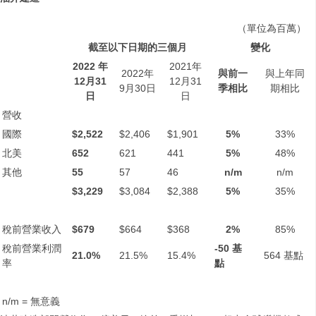
（單位為百萬）
截至以下日期的三個月
變化
2022
年
2021年
2022年
與前一
與上年同
12
月
31
12月31
9月30日
季相比
期相比
日
日
營收
國際
$2,522
$2,406
$1,901
5%
33%
北美
652
621
441
5%
48%
其他
55
57
46
n/m
n/m
$3,229
$3,084
$2,388
5%
35%
稅前營業收入
$679
$664
$368
2%
85%
稅前營業利潤
-50
基
21.0%
21.5%
15.4%
564 基點
率
點
n/m = 無意義