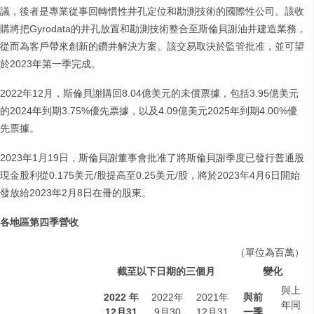
議，後者是專業從事回轉慣性井孔定位和勘測技術的國際性公司。該收
購將把Gyrodata的井孔放置和勘測技術整合至斯倫貝謝油井建造業務，
從而為客戶帶來創新的鑽井解決方案。該交易取決於監管批准，並可望
於2023年第一季完成。
2022年12月，斯倫貝謝購回8.04億美元的未償票據，包括3.95億美元
的2024年到期3.75%優先票據，以及4.09億美元2025年到期4.00%優
先票據。
2023年1月19日，斯倫貝謝董事會批准了將斯倫貝謝季度已發行普通股
現金股利從0.175美元/股提高至0.25美元/股，將於2023年4月6日開始
發放給2023年2月8日在冊的股東。
各地區第四季營收
（單位為百萬）
截至以下日期的三個月
變化
與上
2022
年
2022年
2021年
與前
年同
12
月
31
9月30
12月31
一季