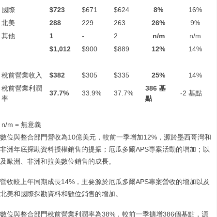
國際
$723
$671
$624
8%
16%
北美
288
229
263
26%
9%
其他
1
-
2
n/m
n/m
$1,012
$900
$889
12%
14%
稅前營業收入
$382
$305
$335
25%
14%
稅前營業利潤
386
基
37.7%
33.9%
37.7%
-2 基點
率
點
n/m = 無意義
數位與整合部門營收為10億美元，較前一季增加12%，源於墨西哥灣和
非洲年底探勘資料授權銷售的提振；厄瓜多爾APS專案活動的增加；以
及歐洲、非洲和拉美數位銷售的成長。
營收較上年同期成長14%，主要源於厄瓜多爾APS專案營收的增加以及
北美和國際探勘資料和數位銷售的增加。
數位與整合部門稅前營業利潤率為38%，較前一季擴增386個基點，源