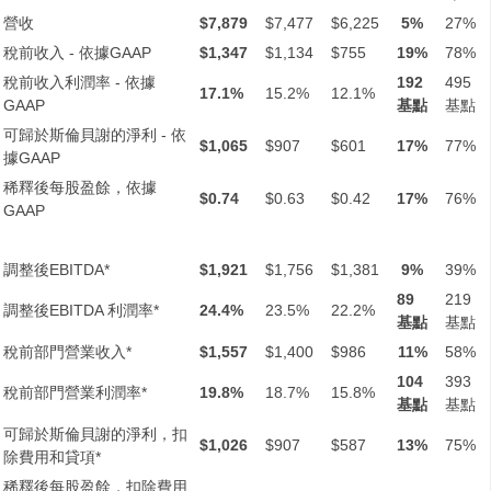
營收
$7,879
$7,477
$6,225
5%
27%
稅前收入 - 依據GAAP
$1,347
$1,134
$755
19%
78%
稅前收入利潤率 - 依據
192
495
17.1%
15.2%
12.1%
GAAP
基點
基點
可歸於斯倫貝謝的淨利 - 依
$1,065
$907
$601
17%
77%
據GAAP
稀釋後每股盈餘，依據
$0.74
$0.63
$0.42
17%
76%
GAAP
調整後EBITDA*
$1,921
$1,756
$1,381
9%
39%
89
219
調整後EBITDA 利潤率*
24.4%
23.5%
22.2%
基點
基點
稅前部門營業收入*
$1,557
$1,400
$986
11%
58%
104
393
稅前部門營業利潤率*
19.8%
18.7%
15.8%
基點
基點
可歸於斯倫貝謝的淨利，扣
$1,026
$907
$587
13%
75%
除費用和貸項*
稀釋後每股盈餘，扣除費用