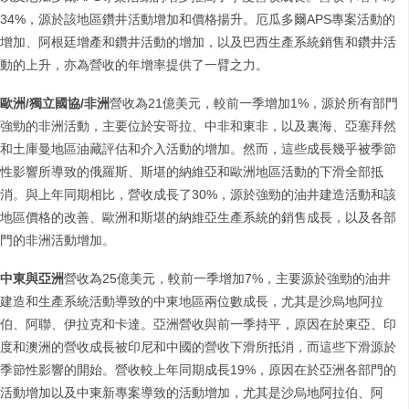
34%，源於該地區鑽井活動增加和價格揚升。厄瓜多爾APS專案活動的
增加、阿根廷增產和鑽井活動的增加，以及巴西生產系統銷售和鑽井活
動的上升，亦為營收的年增率提供了一臂之力。
歐洲
/
獨立國協
/
非洲
營收為21億美元，較前一季增加1%，源於所有部門
強勁的非洲活動，主要位於安哥拉、中非和東非，以及裏海、亞塞拜然
和土庫曼地區油藏評估和介入活動的增加。然而，這些成長幾乎被季節
性影響所導致的俄羅斯、斯堪的納維亞和歐洲地區活動的下滑全部抵
消。與上年同期相比，營收成長了30%，源於強勁的油井建造活動和該
地區價格的改善、歐洲和斯堪的納維亞生產系統的銷售成長，以及各部
門的非洲活動增加。
中東與亞洲
營收為25億美元，較前一季增加7%，主要源於強勁的油井
建造和生產系統活動導致的中東地區兩位數成長，尤其是沙烏地阿拉
伯、阿聯、伊拉克和卡達。亞洲營收與前一季持平，原因在於東亞、印
度和澳洲的營收成長被印尼和中國的營收下滑所抵消，而這些下滑源於
季節性影響的開始。營收較上年同期成長19%，原因在於亞洲各部門的
活動增加以及中東新專案導致的活動增加，尤其是沙烏地阿拉伯、阿