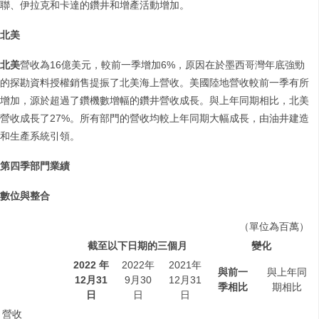
聯、伊拉克和卡達的鑽井和增產活動增加。
北美
北美
營收為16億美元，較前一季增加6%，原因在於墨西哥灣年底強勁
的探勘資料授權銷售提振了北美海上營收。美國陸地營收較前一季有所
增加，源於超過了鑽機數增幅的鑽井營收成長。與上年同期相比，北美
營收成長了27%。所有部門的營收均較上年同期大幅成長，由油井建造
和生產系統引領。
第四季部門業績
數位與整合
（單位為百萬）
截至以下日期的三個月
變化
2022
年
2022年
2021年
與前一
與上年同
12
月
31
9月30
12月31
季相比
期相比
日
日
日
營收