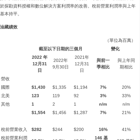
於探勘資料授權和數位解決方案利潤率的改善。稅前營業利潤率與上年
基本持平。
油藏績效
（單位為百萬）
截至以下日期的三個月
變化
2022
年
2021年
2022年
與前一
與上年同
12
月
31
12月31
9月30日
季相比
期相比
日
日
營收
國際
$1,430
$1,335
$1,194
7%
20%
北美
123
119
92
3%
33%
其他
1
2
1
n/m
n/m
$1,554
$1,456
$1,287
7%
21%
稅前營業收入
$282
$244
$200
16%
41%
稅前營業利潤
146
基