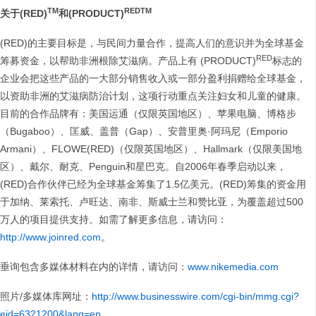
TM
RED
TM
关于
(RED)
和
(PRODUCT)
(RED)的主要目标是，与民间力量合作，提高人们的意识并为全球基金
RED
筹募资金，以帮助非洲根除艾滋病。产品上有 (PRODUCT)
标志的
企业会把这些产品的一大部分销售收入或一部分盈利捐赠给全球基金，
以资助非洲的艾滋病防治计划，这项行动重点关注妇女和儿童的健康。
目前的合作品牌有：美国运通（仅限英国地区）、苹果电脑、博格步
（Bugaboo）、匡威、盖普（Gap）、安普里奥·阿玛尼（Emporio
Armani）、FLOWE(RED)（仅限英国地区）、Hallmark（仅限美国地
区）、戴尔、耐克、Penguin和星巴克。自2006年春季启动以来，
(RED)合作伙伴已经为全球基金筹集了1.5亿美元。(RED)筹集的资金用
于加纳、莱索托、卢旺达、南非、斯威士兰和赞比亚，为覆盖超过500
万人的项目提供支持。如需了解更多信息，请访问：
http://www.joinred.com
。
垂询包含多媒体材料在内的详情，请访问：
www.nikemedia.com
照片/多媒体库网址：
http://www.businesswire.com/cgi-bin/mmg.cgi?
eid=6321200&lang=en