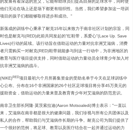
的发展有着深远的意义，它能帮助球员们提高自身的足球水平，同时使
他们无论在场上还是场下都更有组织性。当然，我们希望参加这一培训
项目的孩子们都能够取得进步和成功。"
新落成的训练中心秉承了耐克15年以来致力于南非社区计划的宗旨，同
时也是耐克与(RED)此前共同发起的"红鞋带，系爱心"(Lace Up. Save
Lives)行动的延续。该行动旨在借助运动的力量对抗非洲艾滋病，消费
者只需购买一对耐克(RED)鞋带就能参与到这一行动中，为非洲地区的
教育与医疗项目提供支持，同时借助运动的力量动员全球青少年加入对
抗非洲艾滋病的战斗。
RED
(NIKE)
项目最初六个月所募集资金的受助名单于今天在足球训练中
心公布。分布在16个非洲国家的26个社区足球项目将分享45万美元的
援助资金，借助运动的力量来普及教育青少年对艾滋病的防范意识。
南非卫生部长阿隆·莫茨索拉迪(Aaron Motsoaledi)博士表示："一直以
来，艾滋病在南非都是很大的健康问题，我们珍视与所有公共团体以及
私人的合作，帮助我们与艾滋病作长期的斗争。耐克公司为我们提供了
一个很好的范例，将足球、教育以及医疗结合在一起并通过运动的力