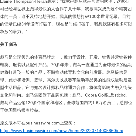
Elaine Thompson-Herah表示：“我觉得彪马就是合适的伙伴，这家公
司已经与世界上跑得最快的人合作了几十年。我很高兴成为这个精英团
体的一员，迫不及待地想开始。我真的很想打破100米世界纪录。目前
的记录已经34年没有打破了。现在是时候打破了。我想我还有很多可以
释放的潜力。”
关于彪马
彪马是全球领先的体育品牌之一，致力于设计、开发、销售并营销各种
鞋类、服装以及配件产品。70多年来，彪马一直通过为全球最快的运动
健将打造飞一般的产品，不懈推动体育和文化向前发展。彪马提供足
球、跑步和培训、篮球、高尔夫以及赛车运动等品类的性能或运动启发
型生活用品。它与知名设计师和品牌通力合作，将体育影响力融入街头
文化和时尚。彪马集团旗下品牌包括：彪马、Cobra Golf以及stichd。
彪马产品远销120多个国家和地区，全球范围内约1.6万名员工，总部位
于德国黑措根奥拉赫。
原文版本可在businesswire.com上查阅：
https://www.businesswire.com/news/home/20220714005860/en/