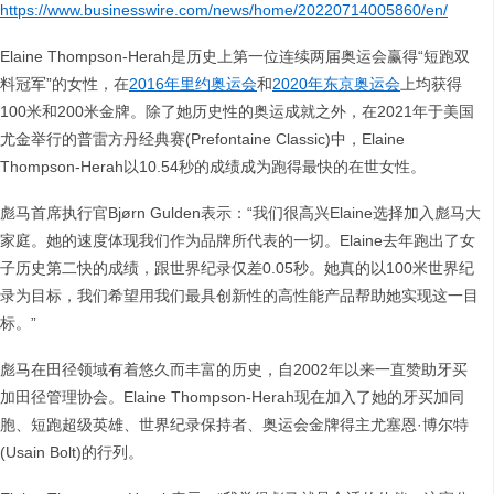
https://www.businesswire.com/news/home/20220714005860/en/
Elaine Thompson-Herah是历史上第一位连续两届奥运会赢得“短跑双
料冠军”的女性，在
2016年里约奥运会
和
2020年东京奥运会
上均获得
100米和200米金牌。除了她历史性的奥运成就之外，在2021年于美国
尤金举行的普雷方丹经典赛(Prefontaine Classic)中，Elaine
Thompson-Herah以10.54秒的成绩成为跑得最快的在世女性。
彪马首席执行官Bjørn Gulden表示：“我们很高兴Elaine选择加入彪马大
家庭。她的速度体现我们作为品牌所代表的一切。Elaine去年跑出了女
子历史第二快的成绩，跟世界纪录仅差0.05秒。她真的以100米世界纪
录为目标，我们希望用我们最具创新性的高性能产品帮助她实现这一目
标。”
彪马在田径领域有着悠久而丰富的历史，自2002年以来一直赞助牙买
加田径管理协会。Elaine Thompson-Herah现在加入了她的牙买加同
胞、短跑超级英雄、世界纪录保持者、奥运会金牌得主尤塞恩·博尔特
(Usain Bolt)的行列。