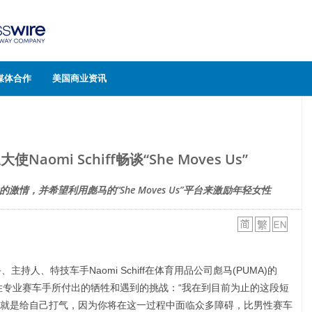
媒体合作
美国商业资讯
omi Schiff畅谈“She Moves Us”
运动的激情，并希望利用彪马的“She Moves Us”平台来激励年轻女性
主持人、特技车手Naomi Schiff在体育用品公司彪马(PUMA)的
了作为女性专业赛车手所付出的牺牲和遇到的挑战：“我在到目前为止的这段短
就是给自己打气，因为你将在这一过程中面临众多障碍，比男性赛车