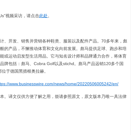
es Us”视频采访，请点击
此处
。
计、开发、销售并营销各种鞋类、服装以及配件产品。70多年来，彪
般的产品，不懈推动体育和文化向前发展。彪马提供足球、跑步和培
能或运动启发型生活用品。它与知名设计师和品牌通力合作，将体育
括：彪马、Cobra Golf以及stichd。彪马产品远销120多个国
总部位于德国黑措根奥拉赫。
ttps://www.businesswire.com/news/home/20220506005242/en/
本。译文仅供方便了解之用，烦请参照原文，原文版本乃唯一具法律