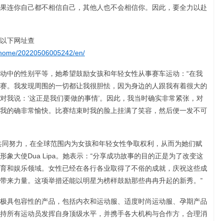
果连你自己都不相信自己，其他人也不会相信你。因此，要全力以赴
以下网址查
s/home/20220506005242/en/
动中的性别平等，她希望鼓励女孩和年轻女性从事赛车运动：“在我
赛。我发现周围的一切都让我很胆怯，因为身边的人跟我有着很大的
对我说：‘这正是我们要做的事情’。因此，我当时确实非常紧张，对
我的确非常愉快。比赛结束时我的脸上挂满了笑容，然后便一发不可
事分享和共同努力，在全球范围内为女孩和年轻女性争取权利，从而为她们赋
象大使Dua Lipa。她表示：“分享成功故事的目的正是为了改变这
育和娱乐领域。女性已经在各行各业取得了不俗的成就，庆祝这些成
带来力量。这项举措还能以明星为榜样鼓励那些冉冉升起的新秀。”
极具包容性的产品，包括内衣和运动服、适度时尚运动服、孕期产品
持所有运动员发挥自身顶级水平，并携手各大机构与合作方，合理消