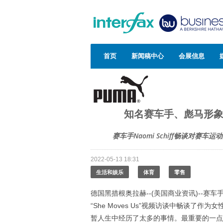
首页
新闻稿中心
会展信息
知名赛车手、彪马形象大使Na
赛车手Naomi Schiff畅谈对赛车
2022-05-13 18:31
生活和娱乐
体育
零售
德国黑措根奥拉赫--(美国商业资讯)--赛车手、
“She Moves Us”视频访谈中畅谈
暂人生中经历了太多的事情。最重要的一点