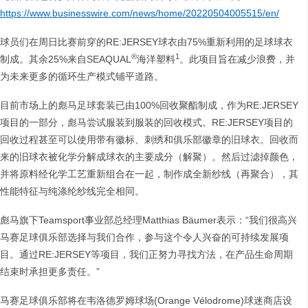
https://www.businesswire.com/news/home/20220504005515/en/
球员们在周日比赛前穿的RE:JERSEY球衣由75%重新利用的足球球衣
®
1
制成。其余25%来自SEAQUAL
海洋塑料
。此项目旨在减少浪费，并
为未来更多的循环生产模式铺平道路。
目前市场上的彪马足球套装已由100%回收聚酯制成，作为RE:JERSEY
项目的一部分，彪马尝试服装到服装的回收模式。RE:JERSEY项目的
回收过程甚至可以使用带有徽标、刺绣和俱乐部徽章的旧球衣。回收而
来的旧球衣被化学分解成球衣的主要成分（解聚）。然后过滤掉颜色，
并将原料经化学工艺重新组合在一起，制作成全新纱线（再聚合），其
性能特征与纯涤纶纱线完全相同。
彪马旗下Teamsport事业部总经理Matthias Bäumer表示：“我们很高兴
马赛足球俱乐部选择与我们合作，参与这个令人兴奋的可持续发展项
目。通过RE:JERSEY等项目，我们正努力寻找方法，在产品生命周期
结束时承担更多责任。”
马赛足球俱乐部将在韦洛德罗姆球场(Orange Vélodrome)球迷商店设