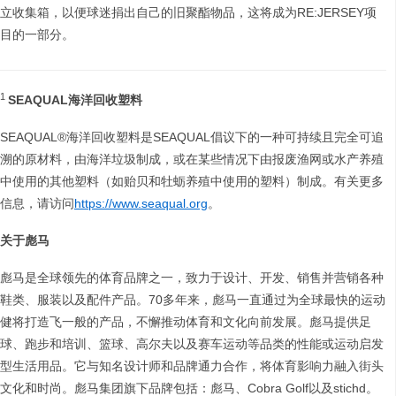
立收集箱，以便球迷捐出自己的旧聚酯物品，这将成为RE:JERSEY项
目的一部分。
1
SEAQUAL
海洋回收塑料
SEAQUAL®海洋回收塑料是SEAQUAL倡议下的一种可持续且完全可追
溯的原材料，由海洋垃圾制成，或在某些情况下由报废渔网或水产养殖
中使用的其他塑料（如贻贝和牡蛎养殖中使用的塑料）制成。有关更多
信息，请访问
https://www.seaqual.org
。
关于彪马
彪马是全球领先的体育品牌之一，致力于设计、开发、销售并营销各种
鞋类、服装以及配件产品。70多年来，彪马一直通过为全球最快的运动
健将打造飞一般的产品，不懈推动体育和文化向前发展。彪马提供足
球、跑步和培训、篮球、高尔夫以及赛车运动等品类的性能或运动启发
型生活用品。它与知名设计师和品牌通力合作，将体育影响力融入街头
文化和时尚。彪马集团旗下品牌包括：彪马、Cobra Golf以及stichd。