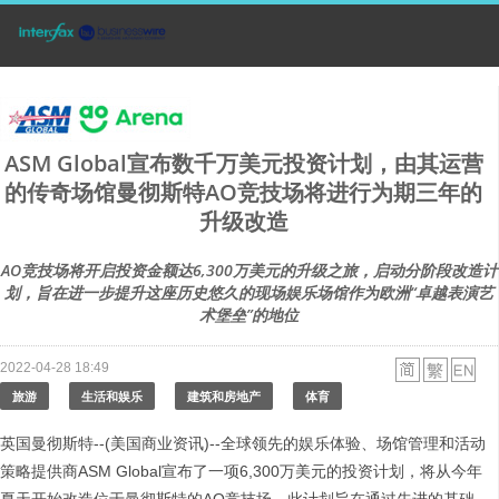
ASM Global宣布数千万美元投资计划，由其运营
的传奇场馆曼彻斯特AO竞技场将进行为期三年的
升级改造
AO竞技场将开启投资金额达6,300万美元的升级之旅，启动分阶段改造计
划，旨在进一步提升这座历史悠久的现场娱乐场馆作为欧洲“卓越表演艺
术堡垒”的地位
2022-04-28 18:49
旅游
生活和娱乐
建筑和房地产
体育
英国曼彻斯特--(美国商业资讯)--全球领先的娱乐体验、场馆管理和活动
策略提供商ASM Global宣布了一项6,300万美元的投资计划，将从今年