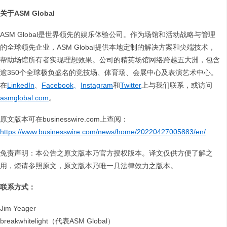
关于
ASM Global
ASM Global是世界领先的娱乐体验公司。作为场馆和活动战略与管理
的全球领先企业，ASM Global提供本地定制的解决方案和尖端技术，
帮助场馆所有者实现理想效果。公司的精英场馆网络跨越五大洲，包含
逾350个全球极负盛名的竞技场、体育场、会展中心及表演艺术中心。
在
LinkedIn
、
Facebook
、
Instagram
和
Twitter
上与我们联系，或访问
asmglobal.com
。
原文版本可在businesswire.com上查阅：
https://www.businesswire.com/news/home/20220427005883/en/
免责声明：本公告之原文版本乃官方授权版本。译文仅供方便了解之
用，烦请参照原文，原文版本乃唯一具法律效力之版本。
联系方式：
Jim Yeager
breakwhitelight（代表ASM Global）