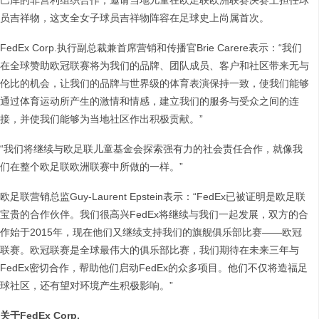
巴库的非营利组织合作，邀请当地儿童在欧足联欧洲联赛决赛上担任球
员吉祥物，这支全女子球员吉祥物阵容在足球史上尚属首次。
FedEx Corp.执行副总裁兼首席营销和传播官Brie Carere表示：“我们
在全球赞助欧冠联赛将为我们的品牌、团队成员、客户和社区带来无与
伦比的机会，让我们的品牌与世界级的体育表演保持一致，使我们能够
通过体育运动所产生的激情和情感，建立我们的服务与受众之间的连
接，并使我们能够为当地社区作出积极贡献。”
“我们将继续与欧足联儿童基金会探索强有力的社会责任合作，就像我
们在整个欧足联欧洲联赛中所做的一样。”
欧足联营销总监Guy-Laurent Epstein表示：“FedEx已被证明是欧足联
宝贵的合作伙伴。我们很高兴FedEx将继续与我们一起发展，双方的合
作始于2015年，现在他们又继续支持我们的旗舰俱乐部比赛——欧冠
联赛。欧冠联赛是全球最伟大的俱乐部比赛，我们期待在未来三年与
FedEx密切合作，帮助他们启动FedEx的众多项目。他们不仅将造福足
球社区，还有望对环境产生积极影响。”
关于
FedEx Corp.