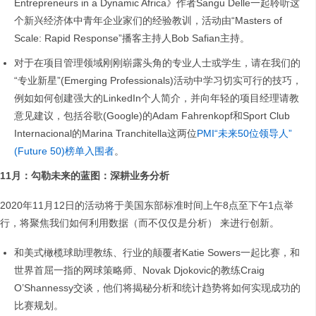
Entrepreneurs in a Dynamic Africa》作者Sangu Delle一起聆听这
个新兴经济体中青年企业家们的经验教训，活动由“Masters of
Scale: Rapid Response”播客主持人Bob Safian主持。
对于在项目管理领域刚刚崭露头角的专业人士或学生，请在我们的
“专业新星”(Emerging Professionals)活动中学习切实可行的技巧，
例如如何创建强大的LinkedIn个人简介，并向年轻的项目经理请教
意见建议，包括谷歌(Google)的Adam Fahrenkopf和Sport Club
Internacional的Marina Tranchitella这两位
PMI“未来50位领导人”
(Future 50)榜单入围者
。
11
月：勾勒未来的蓝图：深耕业务分析
2020年11月12日的活动将于美国东部标准时间上午8点至下午1点举
行，将聚焦我们如何利用数据（而不仅仅是分析） 来进行创新。
和美式橄榄球助理教练、行业的颠覆者Katie Sowers一起比赛，和
世界首屈一指的网球策略师、Novak Djokovic的教练Craig
O’Shannessy交谈，他们将揭秘分析和统计趋势将如何实现成功的
比赛规划。