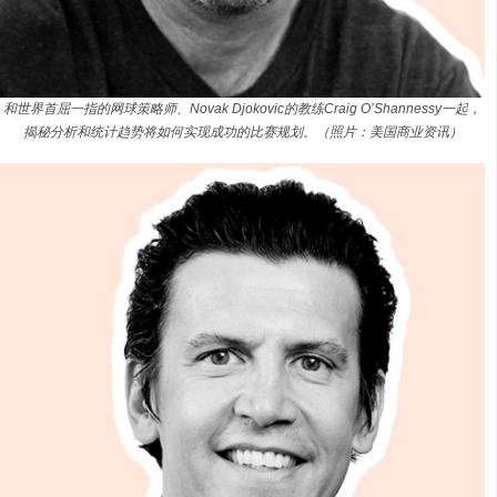
和世界首屈一指的网球策略师、Novak Djokovic的教练Craig O’Shannessy一起，
揭秘分析和统计趋势将如何实现成功的比赛规划。（照片：美国商业资讯）