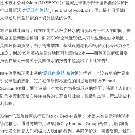
性水技术公司Xylem (NYSE:XYL)和曼城足球俱乐部于世界自然保护日
推出最新活动
“足球的终结”
(The End of Football)，借此提升俱乐部广
大球迷对日益加剧的水资源挑战的认识。
对许多球迷而言，现在距离生活极度缺水的情况只有一代人的时间。据
1
联合国最新数据预测，到2050年全球近50亿人可能生活在缺水地区
。
英国环保局预测，由于需求增加、基础设施老化和气候变化等压力不断
加剧，到2045年英格兰部分地区可能面临缺水——而英国政府账目委
2
员会在最近一份关于英国供水的报告中也提出了上述警告
。
由多位曼城球员出演的
“足球的终结”短片
通过描述一个没有水的世界来
引发球迷的想象。短片在俱乐部标志性的阿提哈德球场(Etihad
Stadium)拍摄，通过追踪一个女孩作为曼城球迷的经历，强调了人们自
以为水资源充足而洋洋自得的心态会对社会，包括对足球，产生哪些不
利影响。
Xylem总裁兼首席执行官Patrick Decker表示：“水是人类健康和地球永
续的核心。通过与城市足球集团(City Football Group)合作，我们将努
力动员全世界人们积极加入我们的行列，共同保护这一宝贵资源。我们