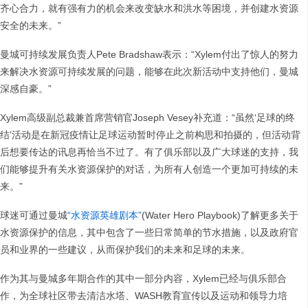
齐心合力，就有强有力的机会来改变缺水和洪水等困境，并创建水资源
安全的未来。”
曼城可持续发展负责人Pete Bradshaw表示：“Xylem付出了惊人的努力
来解决水资源可持续发展的问题，能够在此次新活动中支持他们，曼城
深感自豪。”
Xylem高级副总裁兼首席营销官Joseph Vesey补充道：“虽然‘足球的终
结’活动是在新冠疫情让足球运动暂时停止之前构思和拍摄的，但活动背
后想要传达的讯息再恰当不过了。有了俱乐部以及广大球迷的支持，我
们能够提升有关水资源保护的对话，为所有人创造一个更加可持续的未
来。”
球迷可通过曼城
“水资源英雄剧本”
(Water Hero Playbook)了解更多关于
水资源保护的信息，其中包含了一些日常简单的节水措施，以及政府官
员和业界的一些建议，从而保护我们的未来和足球的未来。
作为其与曼城多年期合作的其中一部分内容，Xylem已经与俱乐部合
作，为全球社区带去清洁水塔、WASH教育宣传以及运动和领导力培