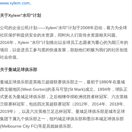
www.xylem.com
。
关于
Xylem“
水印
”
计划
公司的企业公民计划——Xylem“水印”计划于2008年启动，着力为全球
社区保护和提供安全的水资源，同时向人们宣传水资源相关问题。
2016年，Xylem “水印”计划推出以全球员工志愿者为重心的为期三年的
项目，以促进员工参与度的快速发展，鼓励他们积极为我们的社区创造
社会价值。
关于曼城足球俱乐部
曼城足球俱乐部是英格兰超级联赛俱乐部之一，最初于1880年在曼城
西戈顿地区(West Gorton)的圣马可堂(St Mark)成立。1894年，球队正
式更名为曼城足球俱乐部，之后相继夺得欧洲优胜者杯冠军、六次英格
兰联赛杯冠军，包括四次英超联赛冠军（2012年、2014年、2018年、
2019年），以及六次英格兰足总杯冠军。曼城足球俱乐部是城市足球
集团下属九个俱乐部之一，纽约城足球俱乐部和墨尔本城足球俱乐部
(Melbourne City FC)等是其姐妹俱乐部。