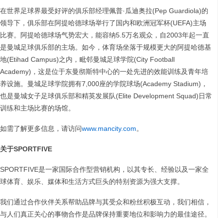
在世界足球界最受好评的俱乐部经理佩普·瓜迪奥拉(Pep Guardiola)的
领导下，俱乐部在阿提哈德球场举行了国内和欧洲冠军杯(UEFA)主场
比赛。阿提哈德球场气势宏大，能容纳5.5万名观众，自2003年起一直
是曼城足球俱乐部的主场。如今，体育场坐落于规模更大的阿提哈德基
地(Etihad Campus)之内，毗邻曼城足球学院(City Football
Academy)，这是位于东曼彻斯特中心的一处先进的效能训练及青年培
养设施。曼城足球学院拥有7,000座的学院球场(Academy Stadium)，
也是曼城女子足球俱乐部和精英发展队(Elite Development Squad)日常
训练和主场比赛的场馆。
如需了解更多信息，请访问
www.mancity.com
。
关于
SPORTFIVE
SPORTFIVE是一家国际合作型营销机构，以其专长、经验以及一家全
球体育、娱乐、媒体和生活方式巨头的特别资源为强大支撑。
我们通过合作伙伴关系帮助品牌与其受众和粉丝积极互动，我们相信，
与人们真正关心的事物合作是品牌保持重要地位和影响力的最佳途径。