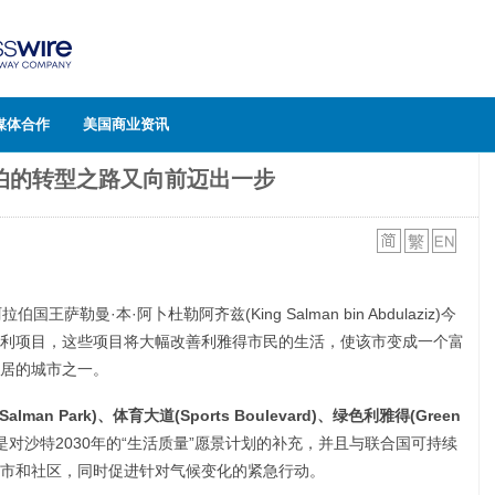
媒体合作
美国商业资讯
伯的转型之路又向前迈出一步
王萨勒曼·本·阿卜杜勒阿齐兹(King Salman bin Abdulaziz)今
利项目，这些项目将大幅改善利雅得市民的生活，使该市变成一个富
居的城市之一。
 Salman Park)
、体育大道
(Sports Boulevard)
、绿色利雅得
(Green
是对沙特2030年的“生活质量”愿景计划的补充，并且与联合国可持续
市和社区，同时促进针对气候变化的紧急行动。