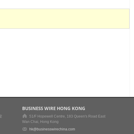
BUSINESS WIRE HONG KONG
室
51/F Hopewell Centre, 183 Queen's Road East
Wan Chai, Hong Kong
hk@businesswirechina.com