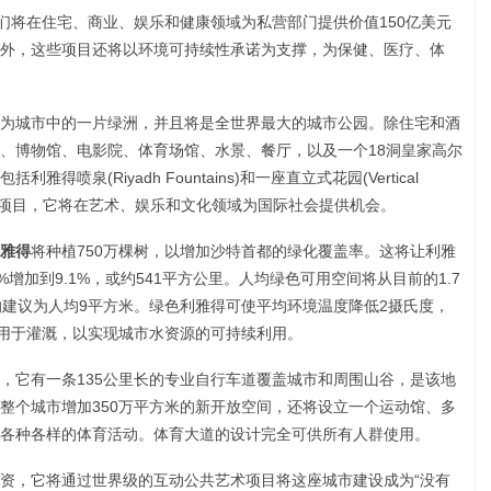
们将在住宅、商业、娱乐和健康领域为私营部门提供价值150亿美元
外，这些项目还将以环境可持续性承诺为支撑，为保健、医疗、体
将成为城市中的一片绿洲，并且将是全世界最大的城市公园。除住宅和酒
、博物馆、电影院、体育场馆、水景、餐厅，以及一个18洞皇家高尔
泉(Riyadh Fountains)和一座直立式花园(Vertical
开发项目，它将在艺术、娱乐和文化领域为国际社会提供机会。
雅得
将种植750万棵树，以增加沙特首都的绿化覆盖率。这将让利雅
%增加到9.1%，或约541平方公里。人均绿色可用空间将从目前的1.7
的建议为人均9平方米。绿色利雅得可使平均环境温度降低2摄氏度，
水用于灌溉，以实现城市水资源的可持续利用。
，它有一条135公里长的专业自行车道覆盖城市和周围山谷，是该地
整个城市增加350万平方米的新开放空间，还将设立一个运动馆、多
各种各样的体育活动。体育大道的设计完全可供所有人群使用。
资，它将通过世界级的互动公共艺术项目将这座城市建设成为“没有