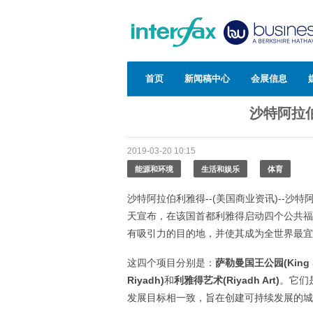
首页
新闻稿中心
会展信息
沙特阿拉
2019-03-20 10:15
能源和环境
生活和娱乐
体育
沙特阿拉伯利雅得--(美国商业资讯)--沙特阿拉伯国
天宣布，在该国首都利雅得启动四个公共福
有吸引力的目的地，并使其成为全世界最宜
这四个项目分别是：
萨勒曼国王公园
(King
Riyadh)
和
利雅得艺术
(Riyadh Art)
。它们
发展目标相一致，旨在创建可持续发展的城