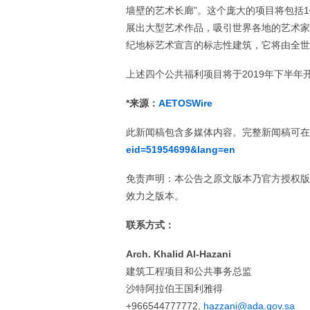
墙壁的艺术长廊”。这个庞大的项目将包括1
展出大型艺术作品，吸引世界各地的艺术家
纪地标艺术宣言的标志性建筑，它将由全世
上述四个公共福利项目将于2019年下半年
*
来源：
AETOSWire
此新闻稿包含多媒体内容。完整新闻稿可在
eid=51954699&lang=en
免责声明：本公告之原文版本乃官方授权版
效力之版本。
联系方式：
Arch. Khalid Al-Hazani
建筑工程项目和公共事务总监
沙特阿拉伯王国利雅得
+966544777772,
hazzani@ada.gov.sa