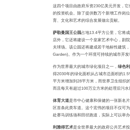
这四个项目由政府斥资230亿美元开发，它
的投资机会。除了提供数万个新增工作岗位
育、文化和艺术的综合发展做出贡献。
萨勒曼国王公园
占地13.4平方公里，它
店外，它还将建设一个皇家艺术中心，剧院
夫球场。该公园还将建成若干地标性建筑，包括利雅得喷
Garden)。作为一个环境可持续的城市
作为世界最大的城市绿化项目之一，
绿色利
得2030年的绿化面积从占城市总面积的1.5
平方米增加到28平方米，而世界卫生组织
而且每天有超过100万立方米的处理后污
体育大道
是市中心健康和保健的一张新名片
区首条此类车道。这个宏伟的项目不仅可为
处赛马训练场和田径跑道，实际上可以举办
利雅得艺术
是全世界最大的政府公共艺术投