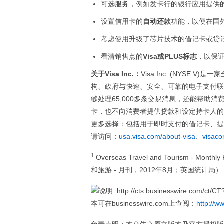
可选服务，例如发卡行的银行应用提供
设置信用卡的
自动还款
功能，以便在国
考虑使用升级了芯片技术的借记卡或贷
看清销售点的
Visa
或
PLUS
标志
，以保
关于
Visa Inc.
：
Visa Inc. (NYS
构、政府与快速、安全、可靠的电子支付联系
够处理65,000多条交易消息，还能帮助
卡，也不向消费者提供贷款和设定持卡人的
更多选择：包括用于即时支付的借记卡、提
请访问：
usa.visa.com/about-visa
、
visaco
1
Overseas Travel and Tourism - Monthly
和旅游 - 月刊，2012年8月；英国统计局）
本可在businesswire.com上查阅：
http://