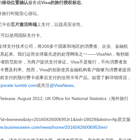
的
移动位置确认
服务或
Visa
的旅行授权标志
。
外旅行时能安心游玩。
记卡在
芯片激活终端
上支付，以提高安全性。
证可以使用国际支付卡。
E:V)是一家全球支付技术公司，将200多个国家和地区的消费者、企业、金融机
起来。我们运营全球最先进的处理网络之一——VisaNet，每秒能
消费者防范欺诈，为商户提供支付保证。Visa不是银行，不向消费者发
卡费及利率。然而，Visa的创新使其金融机构客户能够为消费者提供
前支付的预付费卡或事后支付的信用卡等产品。如需了解详细情况，
rporate.tumblr.com
或关注
@VisaNews
。
 Release, August 2012; UK Office for National Statistics（海外旅行
原文版
www.businesswire.com/news/home/20160426006953/en/