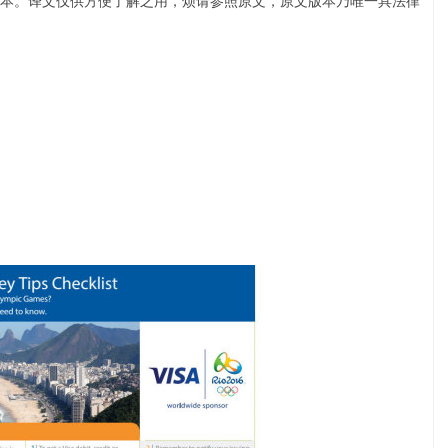
本。译文仅供方便了解之用，烦请参照原文，原文版本乃唯一具法律