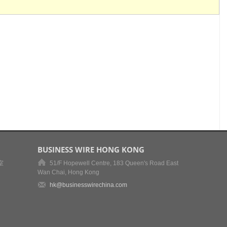
BUSINESS WIRE HONG KONG
室
51/F Hopewell Centre, 183 Queen's Road East
Wan Chai, Hong Kong
hk@businesswirechina.com