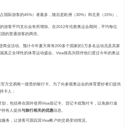
国际游客的45%）者最多，随后是欧洲（30%）和北美（15%）。
的游客平均支出会有所增加。在2012年伦敦奥运会期间，平均每位
达英国的普通游客的两倍。
可促进商业活动。预计今年夏天将有200多个国家的1万多名运动员及其家
届真正全球性的体育运动盛会。Visa很高兴陪伴他们度过今年的奥运
和相关官方交易唯一接受的银行卡。为了向参观奥运会的体育爱好者们提供
导持卡人：
计划，包括将在国外使用Visa借记卡、贷记卡或预付卡，以免旅行途
户持有人提供
与旅行相关的优惠
信息。
服务，让游客可跟踪其Visa帐户的交易变动情况。