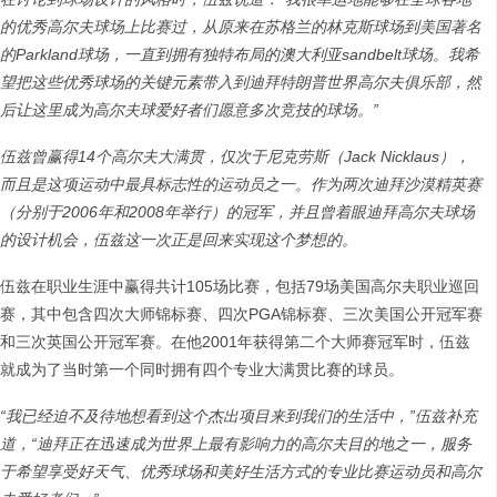
的优秀高尔夫球场上比赛过，从原来在苏格兰的林克斯球场到美国著名
的
Parkland
球场，一直到拥有独特布局的澳大利亚
sandbelt
球场。我希
望把这些优秀球场的关键元素带入到迪拜特朗普世界高尔夫俱乐部，然
后让这里成为高尔夫球爱好者们愿意多次竞技的球场。
”
伍兹曾赢得
14
个高尔夫大满贯，仅次于尼克劳斯（
Jack Nicklaus
），
而且是这项运动中最具标志性的运动员之一。作为两次迪拜沙漠精英赛
（分别于
2006
年和
2008
年举行）的冠军，并且曾着眼迪拜高尔夫球场
的设计机会，伍兹这一次正是回来实现这个梦想的。
伍兹在职业生涯中赢得共计105场比赛，包括79场美国高尔夫职业巡回
赛，其中包含四次大师锦标赛、四次PGA锦标赛、三次美国公开冠军赛
和三次英国公开冠军赛。在他2001年获得第二个大师赛冠军时，伍兹
就成为了当时第一个同时拥有四个专业大满贯比赛的球员。
“
我已经迫不及待地想看到这个杰出项目来到我们的生活中，
”
伍兹补充
道，
“
迪拜正在迅速成为世界上最有影响力的高尔夫目的地之一，服务
于希望享受好天气、优秀球场和美好生活方式的专业比赛运动员和高尔