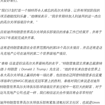
夫爱好者们。
”
“
我们计划打造一个独特而令人难忘的高尔夫球场，让所有球技阶段的
球员都能找到乐趣，
”
他继续表示，
“
我非常期待加入到迪拜的这一杰出
的高尔夫球场项目中来。
”
目前迪拜特朗普世界高尔夫球俱乐部项目的准备工作已经展开，并将于
2017
年底前完成并开幕。
这将是特朗普集团在全世界范围内的第
18
个高尔夫项目，并且还将是达
马克地产公司在迪拜的第二个世界级地产项目。
“
泰格
·
伍兹是职业高尔夫界最响亮的名字，
”
特朗普集团主席兼总裁唐纳
德
·J·
特朗普（
Donald J. Trump
）先生说，
“
他的专长来自曾在世界上
各大高尔夫球场上赢得的每一场比赛，包括他在迈阿密特朗普多拉蓝魔
球场举行的
WGC
凯迪拉克冠军赛上的胜利。泰格对我们来说是在
迪拜
特朗普世界高尔夫球俱乐部
球场项目开发过程中一笔巨大的财富，对于
达马克地产公司
也是一样，我们相信这次合作项目将会非常特别
”
迪拜特朗普世界高尔夫球俱乐部将紧靠
清氧社区主社区，也就是
Umm