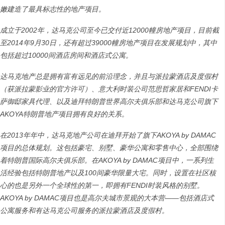
嫩建造了最具标志性的地产项目。
成立于
2002
年，达马克公司至今已交付近
12000
幢房地产项目，目前截
至
2014
年
9
月
30
日，还有超过
39000
幢房地产项目在发展规划中，其中
包括超过
10000
间酒店房间和酒店式公寓。
达马克地产总是拥有富有远见的前沿理念，并且与派拉蒙酒店及度假村
（获派拉蒙影业的官方许可）、意大利时装公司范思哲家居和
FENDI
卡
萨御邸家具代理、以及迪拜特朗普世界高尔夫俱乐部和达马克公司旗下
AKOYA
特朗普地产项目拥有良好的关系。
在
2013
年年中，达马克地产公司在迪拜开始了旗下
AKOYA by DAMAC
项目的总体规划。这包括豪宅、别墅、豪华公寓和零售中心，全部围绕
着特朗普国际高尔夫俱乐部。在
AKOYA by DAMAC
项目中，一系列生
活经验包括特朗普地产以及
100
间豪华限量大宅。同时，设置在社区核
心的也是另外一个全球性的第一，即拥有
FENDI
时装风格的别墅。
AKOYA by DAMAC
项目也是高尔夫城市景观的大本营
——
包括酒店式
公寓服务和有达马克公司服务的派拉蒙酒店及度假村。