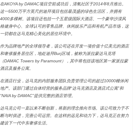
在
AKOYA by DAMAC
项目空前成功后，清氧社区于
2014
年
8
月推出。
这一
5500
万平方英尺的迪拜项目包括最茂盛的绿色生活区，并拥有
4000
多棵树。该项目还包括一个五星级国际大酒店、一个豪华沙漠风
格健身中心、全球认可的零售品牌、休闲娱乐产品和有机产品市场，这
一切都在达马克精心美化的居住环境中。
作为品牌地产的全球领导者，该公司还在开发一项价值十亿美元的酒店
和奢侈服务居住区，地处迪拜
Burj
区域，被称为派拉蒙达马克塔
（
DAMAC Towers by Paramount
），其中将包括该地区第一家派拉蒙
酒店及服务公寓。
在酒店行业，达马克的内部服务团队负责管理公司的超过
10000
幢休闲
地产。该部门通过自体经营的服务品牌
“
达马克酒店及酒店式公寓
”
和
“NAIA by DAMAC”
提供完整的酒店管理。
达马克公司一直以来不断创新，将新的理念推向市场。该公司致力于不
断与时俱进，完善公司运营。在这样的远见和动力下，达马克正在努力
建设下一代中东奢侈生活。