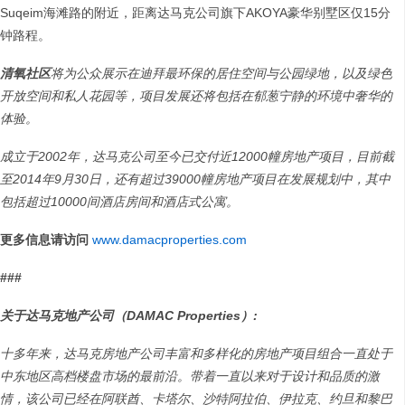
Suqeim海滩路的附近，距离达马克公司旗下AKOYA豪华别墅区仅15分
钟路程。
清氧社区
将为公众展示在迪拜最环保的居住空间与公园绿地，以及绿色
开放空间和私人花园等，项目发展还将包括在郁葱宁静的环境中奢华的
体验。
成立于
2002
年，达马克公司至今已交付近
12000
幢房地产项目，目前截
至
2014
年
9
月
30
日，还有超过
39000
幢房地产项目在发展规划中，其中
包括超过
10000
间酒店房间和酒店式公寓。
更多信息请访问
www.damacproperties.com
###
关于达马克地产公司（
DAMAC Properties
）
:
十多年来，达马克房地产公司丰富和多样化的房地产项目组合一直处于
中东地区高档楼盘市场的最前沿。带着一直以来对于设计和品质的激
情，该公司已经在阿联酋、卡塔尔、沙特阿拉伯、伊拉克、约旦和黎巴