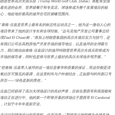
朗普世界高尔夫俱乐部（
Trump World Golf Club, Dubai
）将配有全国
最先进的会所、世界级餐厅和专卖店。球场将成为整个发展项目的核
心，地处地价最高的迪拜住宅区俯瞰范围内。
“
泰格
·
伍兹是世界上最有名的标志性运动员之一，他为这一激动人心的
项目带来了他的设计专长和全球经验。
”
达马克地产开发公司董事总经
理
Ziad El Chaar
称，
“
再加上特朗普集团的高尔夫项目实力与技巧，还
有我们公司在高档房地产开发市场的领导地位，以及迪拜的全球吸引
力，我们相信由泰格
·
伍兹设计的迪拜特朗普世界高尔夫俱乐部将成为
市场的领导者，同时也是将与世界上最好的高尔夫球场并驾齐驱。
”
“
把泰格
·
伍兹带入迪拜的这一项目是奢华和质量的保证，而这些都是清
氧社区可预见的基调，在这里时尚与户外相结合，正如那句时尚新口号
所言
——‘
绿色是新的黑色
’
。
”
伍兹已经获得了高尔夫球场设计的良好声誉，目前在墨西哥和美国都有
项目正在进行中。他的第一个即将开幕的球场位于墨西哥
El Cardonal
，计划于今年年底前开业。
在讨论到球场设计的风格时，伍兹说道：
“
我很幸运地能够在全球各地