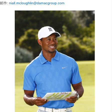
邮件:
niall.mcloughlin@damacgroup.com