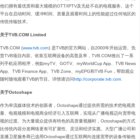
他们拥有最优质和最大规模的OTT/IPTV及无处不在的电视服务。这个
平台在启动时间、缓冲时间、质量及观看时间上的性能超过任何地区的
传统传输技术。
关于
TVB.COM Limited
TVB.COM (
www.tvb.com
) 是TVB的官方网站，自2000年开始运营。负
责TVB项目内容。依靠互联网设备的高普及率，TVB.COM推出了一系
列手机应用程序，例如myTV、GOTV、myWorldCup App、TVB News
App、TVB Finance App、TVB Zone、myEPG和TVB Fun，帮助观众
随时随地观看TVB的节目。详情请访问
http://corporate.tvb.com
.
关于
Octoshape
作为串流媒体技术的创新者，Octoshape通过提供所需的技术把电视质
量、电视规模和电视商业经济引入互联网，实现从广播电视迈向宽带电
视的过渡。为大量观众提供有特色的高质量视频时，Octoshape的方式
比传统内容分发网络更有可扩展性、灵活和经济实惠。大型广播公司和
直播卫星服务商已选用Octoshape通过互联网向连接宽带的设备传输他