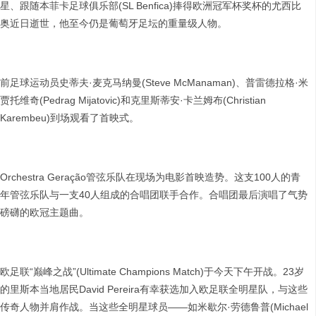
星、跟随本菲卡足球俱乐部(SL Benfica)捧得欧洲冠军杯奖杯的尤西比
奥近日逝世，他至今仍是葡萄牙足坛的重量级人物。
前足球运动员史蒂夫·麦克马纳曼(Steve McManaman)、普雷德拉格·米
贾托维奇(Pedrag Mijatovic)和克里斯蒂安·卡兰姆布(Christian
Karembeu)到场观看了首映式。
Orchestra Geração管弦乐队在现场为电影首映造势。这支100人的青
年管弦乐队与一支40人组成的合唱团联手合作。合唱团最后演唱了气势
磅礴的欧冠主题曲。
欧足联“巅峰之战”(Ultimate Champions Match)于今天下午开战。23岁
的里斯本当地居民David Pereira有幸获选加入欧足联全明星队，与这些
传奇人物并肩作战。当这些全明星球员——如米歇尔·劳德鲁普(Michael