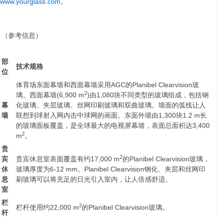
www.yourglass.com
。
（参考信息）
部
技术规格
位
体育场东面幕墙和西面幕墙采用AGC的Planibel Clearvision玻
2
璃。西面幕墙(6,900 m
)由1,080块不同类型的玻璃组成，包括钢
幕
化玻璃、夹层玻璃、丝网印刷玻璃和双曲玻璃。墙面的弧线让人
墙
联想到球射入网内击中球网的画面。东面外墙由1,300块1.2 m长
的玻璃面板覆盖，是全球最大的电视屏幕墙，表面总面积达3,400
2
m
。
贵
2
宾
贵宾休息室表面覆盖有约17,000 m
的Planibel Clearvision玻璃，
休
玻璃厚度为6-12 mm。Planibel Clearvision钢化、夹层和丝网印
息
刷玻璃可以将充足的日光引入室内，让人倍感舒适。
室
栏
2
栏杆使用约22,000 m
的Planibel Clearvision玻璃。
杆