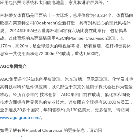
应用包括照明系统和太阳能电池盖、家具和淋浴屏风等。”
科林蒂安体育场是巴西第十一大球场，总座位数为48,234个。体育场由
欧德布莱克特公司(Odebrecht)全新打造，具有别具匠心的现代风格外
观。 2014年FIFA巴西世界杯期间将有六场比赛在此举行，包括揭幕
战。该体育场的东面幕墙采用AGC的Planibel Clearvision玻璃，长
170m，高20m，是全球最大的电视屏幕墙。所有幕墙、栏杆和贵宾休
2
息室一共使用面积达72,000m
的玻璃，重达1,500吨。
AGC
集团简介
AGC集团是全球知名的平板玻璃、汽车玻璃、显示器玻璃、化学及其他
高科技材料和组件供应商，以总部位于东京的旭硝子株式会社作为营运
核心。经历百余年的 技术创新，AGC集团目前在玻璃、氟化学和陶瓷
技术方面拥有世界领先的专业技术。该集团在全球拥有50,000名员工，
业务遍及30多个国家，年销售额约 为130亿美元。更多信息，请访问
www.agc-group.com/
。
如需了解有关Planibel Clearvision的更多信息，请访问