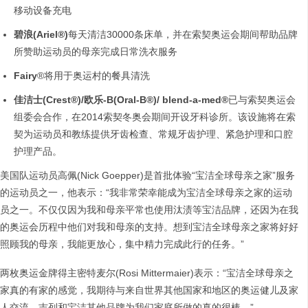
移动设备充电
碧浪
(Ariel®)
每天清洁30000条床单，并在索契奥运会期间帮助品牌
所赞助运动员的母亲完成日常洗衣服务
Fairy
®将用于奥运村的餐具清洗
佳洁士
(Crest®)/
欧乐
-B(Oral-B®)/ blend-a-med®
已与索契奥运会
组委会合作，在2014索契冬奥会期间开设牙科诊所。该设施将在索
契为运动员和教练提供牙齿检查、常规牙齿护理、紧急护理和口腔
护理产品。
美国队运动员高佩(Nick Goepper)是首批体验“宝洁全球母亲之家”服务
的运动员之一，他表示：“我非常荣幸能成为宝洁全球母亲之家的运动
员之一。不仅仅因为我和母亲平常也使用汰渍等宝洁品牌，还因为在我
的奥运会历程中他们对我和母亲的支持。想到宝洁全球母亲之家将好好
照顾我的母亲，我能更放心，集中精力完成此行的任务。”
两枚奥运金牌得主密特麦尔(Rosi Mittermaier)表示：“宝洁全球母亲之
家真的有家的感觉，我期待与来自世界其他国家和地区的奥运健儿及家
人交流。吉列和宝洁其他品牌为我们家庭所做的真的很棒。”