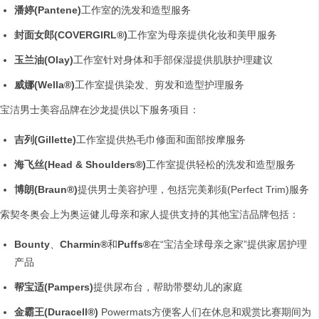
潘婷
(Pantene)
工作室的洗发和造型服务
封面女郎
(COVERGIRL®)
工作室为母亲提供化妆和美甲服务
玉兰油
(Olay)
工作室针对身体和手部保湿提供肌肤护理建议
威娜
(Wella®)
工作室提供染发、剪发和造型护理服务
宝洁男士美容品牌在沙龙提供以下服务项目：
吉列
(Gillette)
工作室提供热毛巾修面和面部按摩服务
海飞丝
(Head & Shoulders®)
工作室提供轻松的洗发和造型服务
博朗
(Braun®)
提供男士美容护理，包括完美剃须(Perfect Trim)服务
索契冬奥会上为奥运健儿母亲和家人提供支持的其他宝洁品牌包括：
Bounty
、
Charmin®
和
Puffs®
在“宝洁全球母亲之家”提供家居护理
产品
帮宝适
(Pampers)
提供尿布台，帮助带婴幼儿的家庭
金霸王
(Duracell®)
Powermats方便客人们在休息和观赏比赛期间为