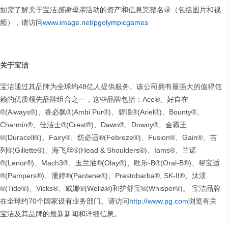
如需了解关于宝洁
感谢母亲
活动的资产和信息完整名录（包括图片和视
频），请访问
www.image.net/pgolympicgames
关于宝洁
宝洁通过其品牌为全球约48亿人提供服务。该公司拥有最强大的值得信
赖的优质领先品牌组合之一，这些品牌包括：Ace®、好自在
®(Always®)、香必飘®(Ambi Pur®)、碧浪®(Ariel®)、Bounty®、
Charmin®、佳洁士®(Crest®)、Dawn®、Downy®、金霸王
®(Duracell®)、Fairy®、纺必适®(Febreze®)、Fusion®、Gain®、吉
列®(Gillette®)、海飞丝®(Head & Shoulders®)、Iams®、兰诺
®(Lenor®)、Mach3®、玉兰油®(Olay®)、欧乐-B®(Oral-B®)、帮宝适
®(Pampers®)、潘婷®(Pantene®)、Prestobarba®, SK-II®、汰渍
®(Tide®)、Vicks®、威娜®(Wella®)和护舒宝®(Whisper®)。 宝洁品牌
在全球约70个国家设有业务部门。请访问
http://www.pg.com
浏览有关
宝洁及其品牌的最新新闻和详细信息。