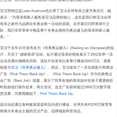
宝洁营销总监Lada Kudrova也出席了宝洁全球母亲之家开幕仪式，她
表示：“为母亲和家人服务是宝洁品牌的核心，这也是我们将宝洁全球
母亲之家作为品牌在冬奥会唯一活动的原因。在开幕仪式即将举行之
际，我们非常荣幸今晚及整个冬奥会期间为奥运健儿的母亲和家人服
务。”
宝洁于去年10月发布名为《培养奥运健儿》
(Raising an Olympian)
的短
片，开启了
“感谢母亲”
活动。短片通过母亲的视角展示了28位世界一流
运动员通向巅峰的历程。该短片自发布以来累计播放2600万次，观看
链接为
宝洁《培养奥运健儿》
。然后，宝洁发布了一支在线影片和商业
广告《Pick Them Back Up》。《Pick Them Back Up》作为伦敦奥运
会广告《Best Job》续篇，展示了世界各地的母亲如何在孩子遭遇挫折
时鼓励他们振作起来，再次尝试。这支广告获得超过2800万次数字观
赏流量，完整视频如下：
Pick Them Back Up
。
该活动还通过各种媒体渠道和店内进行播放，全球共有约200万家零售
商展示冬奥会主题的宝洁产品、品牌端架和宣传品。