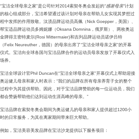
“宝洁全球母亲之家”是公司针对2014索契冬奥会发起的
“感谢母亲”
计划
的核心组成部分，宝洁希望通过该计划对母亲在帮助儿女实现其梦想过
程中发挥的作用致敬。汰渍品牌运动员高佩（Nick Goepper，美国）、
帮宝适品牌运动员多姆妮娜（Oksana Domnina，俄罗斯）、两枚奥运
金牌得主密特麦尔(Rosi Mittermaier)和吉列品牌运动员诺伊吕特
（Felix Neureuther，德国）的母亲出席了“宝洁全球母亲之家”的开幕
仪式。宝洁向全球各国与宝洁品牌合作的运动员母亲发放了开幕仪式入
场券。
宝洁全球设计官Phil Duncan在“宝洁全球母亲之家”开幕仪式上帮助迎接
奥运健儿母亲和家人时表示：“我们的品牌在所有母亲养育子女的整个
过程中为其提供帮助。因此，对于宝洁品牌赞助的每一位运动员，我们
都会赞扬帮助他们达到运动生涯高峰的母亲。”
宝洁品牌在索契冬奥会期间为奥运健儿的母亲和家人提供超过1200小
时的日常服务，为其在离家期间带来巨大帮助。
例如，宝洁美容美发品牌在宝洁沙龙提供以下服务项目：