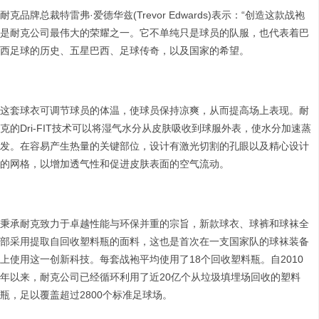
耐克品牌总裁特雷弗·爱德华兹(Trevor Edwards)表示：“创造这款战袍
是耐克公司最伟大的荣耀之一。它不单纯只是球员的队服，也代表着巴
西足球的历史、五星巴西、足球传奇，以及国家的希望。
这套球衣可调节球员的体温，使球员保持凉爽，从而提高场上表现。耐
克的Dri-FIT技术可以将湿气水分从皮肤吸收到球服外表，使水分加速蒸
发。在容易产生热量的关键部位，设计有激光切割的孔眼以及精心设计
的网格，以增加透气性和促进皮肤表面的空气流动。
秉承耐克致力于卓越性能与环保并重的宗旨，新款球衣、球裤和球袜全
部采用提取自回收塑料瓶的面料，这也是首次在一支国家队的球袜装备
上使用这一创新科技。每套战袍平均使用了18个回收塑料瓶。自2010
年以来，耐克公司已经循环利用了近20亿个从垃圾填埋场回收的塑料
瓶，足以覆盖超过2800个标准足球场。