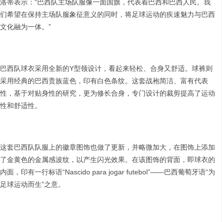
洛蒂表示：“巴西队主场队服像一面国旗，代表着巴西和巴西人民。我
们希望在保持主场队服象征意义的同时，将足球运动的疾速魅力与巴西
文化融为一体。”
巴西队球衣采用全新的Y型领设计，看起来轻松、合身又舒适。球裤则
采用经典的巴西贵族蓝色，印有白色条纹。这套战袍简洁、富有代表
性，基于对贴身性的研究，更为修长合身，专门设计的裁剪提高了运动
性和舒适性。
这套巴西队队服上的徽章图饰也做了更新，并略微加大，在图饰上添加
了金黄色的金属感波纹，以产生闪光效果。在该图饰的背面，即球衣的
内面，印有一行标语“Nascido para jogar futebol”——巴西葡萄牙语“为
足球运动而生”之意。