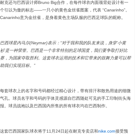
耐克还与巴西设计师Bruno Big合作，在每件球衣内面颈背处设计有一
个引以为傲的标志——一只小的黄色金丝雀图案，代表 “Canarinho”。
Canarinho意为金丝雀，是身着黄色主场队服的巴西足球队的昵称。
巴西球星内马尔
(Neymar)
表示：“对于我和我的队友来说，身穿‘小黄
衫’是一种荣誉。巴西是一个非常特别的足球国度，我们要争取打好比
赛，为国家夺取胜利。这套球衣运用的技术和它带来的鼓舞力量可以帮
助我们实现目标。”
每套球衣上的名字和号码都经过精心设计，带有排汗和散热用途的细微
气孔。球员名字和号码的字体灵感源自巴西随处可见的手工印制街头海
报。球员战袍以及巴西国内所售的所有球衣均在巴西制作。
这套巴西国家队球衣将于11月24日起在耐克专卖店和
nike.com
接受预