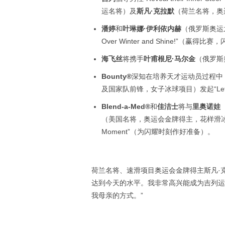
运名将）及
斯凡·克拉默
（荷兰名将，奥
潘婷
和
叶琳娜·伊利依内赫
（俄罗斯奥运
Over Winter and Shine!”（赢得
海飞丝
将携手
叶甫根尼·马尔金
（俄罗斯
Bounty®
深知在培养天才运动员过程中
及国家队前锋，女子冰球项目）发起“Let th
Blend-a-Med®
和
佳洁士
将与
里奥诺娃
（美国名将，奥运会金牌得主，花样滑冰项目）合作
Moment”（为闪耀时刻作好准备）。
荷兰名将、速滑项目奥运会金牌得主斯凡·
达到今天的水平。我非常高兴能成为吉列运
我母亲的方式。”