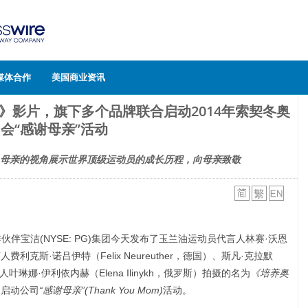
媒体合作
美国商业资讯
》影片，旗下多个品牌联合启动2014年索契冬奥
会“感谢母亲”活动
母亲的视角展示世界顶级运动员的成长历程，向母亲致敬
作伙伴宝洁(NYSE: PG)集团今天发布了玉兰油运动员代言人林赛·沃恩
人费利克斯·诺吕伊特（Felix Neureuther，德国）、斯凡·克拉默
人叶琳娜·伊利依内赫（Elena Ilinykh，俄罗斯）拍摄的名为
《培养奥
，启动公司
“感谢母亲”
(Thank You Mom)
活动。