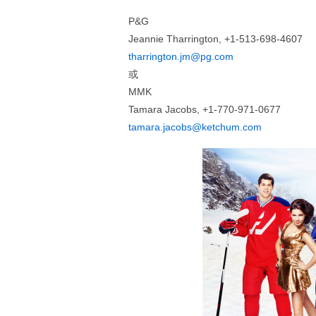
P&G
Jeannie Tharrington, +1-513-698-4607
tharrington.jm@pg.com
或
MMK
Tamara Jacobs, +1-770-971-0677
tamara.jacobs@ketchum.com