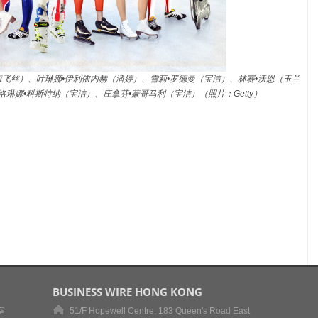
飞丝）、叶琳娜•伊利依内赫（潘婷）、雪莉•罗德曼（宝洁）、林赛•沃恩（玉兰
琳娜•科斯特纳（宝洁）、庄拿芬•蒙哥马利（宝洁）（照片：Getty）
BUSINESS WIRE HONG KONG
室
51/F Hopewell Centre, 183 Queen's Road East