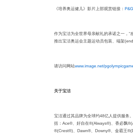
《培养奥运健儿》影片上部观赏链接：
P&G
作为宝洁为全世界母亲献礼的承诺之一，“感
推出宝洁奥运会主题运动员包装、端架(end 
请访问网站
www.image.net/pgolympicgam
关于宝洁
宝洁通过其品牌为全球约48亿人提供服务
括：Ace®、好自在®(Always®)、香必飘®(Am
®(Crest®)、Dawn®、Downy®、金霸王®(D