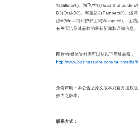
®(Gillette®)、海飞丝®(Head & Shoul
B®(Oral-B®)、帮宝适®(Pampers®)、潘婷®(
娜®(Wella®)和护舒宝®(Whisper®
有关宝洁及其品牌的最新新闻和详细信息。
图片/多媒体资料库可以从以下网址获得：
http://www.businesswire.com/multimedi
免责声明：本公告之原文版本乃官方授权版
效力之版本。
联系方式：