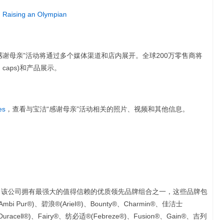
 Raising an Olympian
谢母亲”活动将通过多个媒体渠道和店内展开。全球200万零售商将
caps)和产品展示。
es
，查看与宝洁“感谢母亲”活动相关的照片、视频和其他信息。
。该公司拥有最强大的值得信赖的优质领先品牌组合之一，这些品牌包
bi Pur®)、碧浪®(Ariel®)、Bounty®、Charmin®、佳洁士
uracell®)、Fairy®、纺必适®(Febreze®)、Fusion®、Gain®、吉列