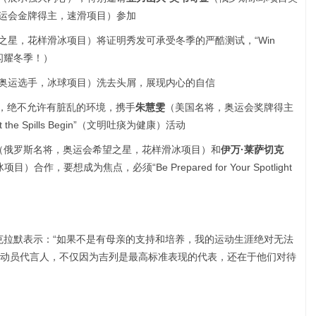
运会金牌得主，速滑项目）参加
之星，花样滑冰项目）将证明秀发可承受冬季的严酷测试，“Win
比赛，闪耀冬季！）
奥运选手，冰球项目）洗去头屑，展现内心的自信
，绝不允许有脏乱的环境，携手
朱慧雯
（美国名将，奥运会奖牌得主
e Spills Begin”（文明吐痰为健康）活动
（俄罗斯名将，奥运会希望之星，花样滑冰项目）和
伊万·莱萨切克
，要想成为焦点，必须“Be Prepared for Your Spotlight
克拉默表示：“如果不是有母亲的支持和培养，我的运动生涯绝对无法
动员代言人，不仅因为吉列是最高标准表现的代表，还在于他们对待