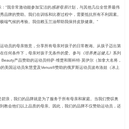
示：“我非常激动能参加宝洁的
感谢母亲
计划，与其他几位全世界最伟
秀品牌的赞助。我们在训练和比赛过程中，需要抵抗所有不利因素。
极端气候的考验。我信赖玉兰油帮助我保持皮肤健康。”
运动员的母亲致意，分享所有母亲对孩子的日常教诲。从孩子迈出第
在任何条件下，母亲对孩子无条件的爱。参与
《培养奥运健儿》
系列
Beauty产品赞助的运动员特萨·维楚和斯科特·莫伊尔（加拿大名将，
助的美国运动员朱慧雯及Venus®赞助的俄罗斯运动员波布洛娃（冰上
是碧浪，我们的品牌就是为了服务于所有母亲和家庭。当我们赞叹奥
到教会他们以上品质的母亲。因此，我们的品牌不仅赞助运动员，还