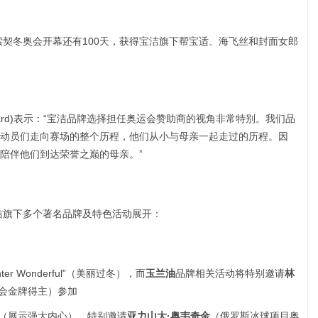
年索契冬奥会开幕还有100天，获得宝洁旗下帮宝适、海飞丝和封面女郎
tchard)表示：“宝洁品牌选择担任奥运会赞助商的视角非常特别。我们品
动员们走向赛场的整个历程，他们从小与母亲一起走过的历程。因
陪伴他们到达荣誉之巅的母亲。”
宝洁旗下多个著名品牌及特色活动展开：
ter Wonderful”（美丽过冬），而
玉兰油
品牌相关活动将特别邀请
林
会金牌得主）参加
 Steel”（展示强大内心），特别邀请
亚力山大·奥韦奇金
（俄罗斯冰球项目奥