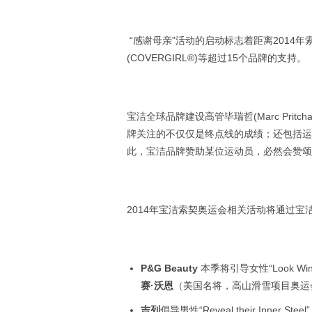
“感谢母亲”活动的启动标志着距离2014
(COVERGIRL®)等超过15个品牌的支持。
宝洁全球品牌建设高管毕瑞哲(Marc Pri
牌关注的不仅仅是终点线的成绩；还包括运
此，宝洁品牌赞助某位运动员，必然会赞颂
2014年宝洁索契奥运会相关活动将通过
P&G Beauty
本季将引导女性“Look Win
赛·沃恩
（美国名将，高山滑雪项目奥运
吉列
倡导男性“Reveal their Inner