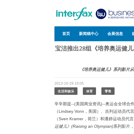
首页
新闻稿中心
会展信息
宝洁推出28组《培养奥运健儿
《培养奥运健儿》系列影片从
2013-10-29 16:05
生活和娱乐
体育
零售
辛辛那提--(美国商业资讯)--奥运会全球合
（Lindsey Vonn，美国）、吉列运动员代言
（Sven Kramer，荷兰）和潘婷运动员代言
运健儿》
(Raising an Olympian)
系列影片