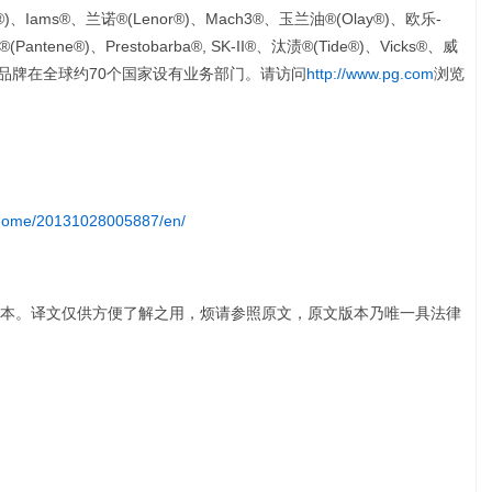
ders®)、Iams®、兰诺®(Lenor®)、Mach3®、玉兰油®(Olay®)、欧乐-
Pantene®)、Prestobarba®, SK-II®、汰渍®(Tide®)、Vicks®、威
)。 宝洁品牌在全球约70个国家设有业务部门。请访问
http://www.pg.com
浏览
a/home/20131028005887/en/
本。译文仅供方便了解之用，烦请参照原文，原文版本乃唯一具法律