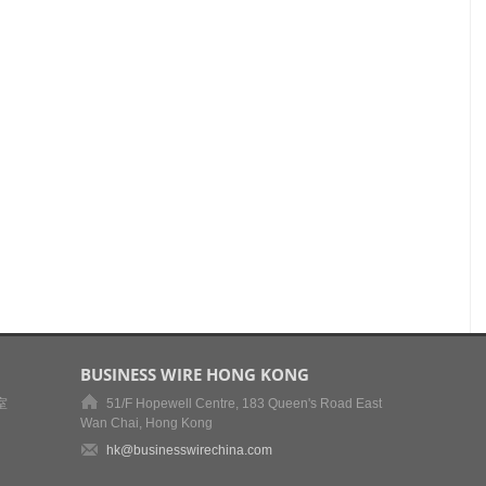
BUSINESS WIRE HONG KONG
室
51/F Hopewell Centre, 183 Queen's Road East
Wan Chai, Hong Kong
hk@businesswirechina.com