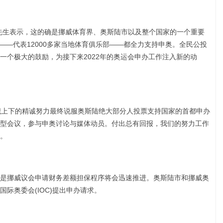
dersen先生表示，这的确是挪威体育界、奥斯陆市以及整个国家的一个重要
——代表12000多家当地体育俱乐部——都全力支持申奥。全民公投
一个极大的鼓励，为接下来2022年的奥运会申办工作注入新的动
运动组织上下的精诚努力最终说服奥斯陆绝大部分人投票支持国家的首都申办
型会议，参与申奥讨论与媒体动员。付出总有回报，我们的努力工作
。
是挪威议会申请财务差额担保程序将会迅速推进。奥斯陆市和挪威奥
际奥委会(IOC)提出申办请求。