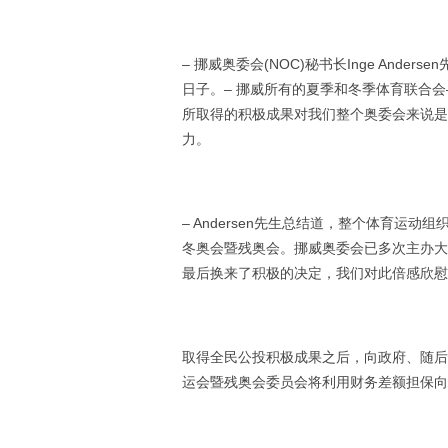
– 挪威奥委会(NOC)秘书长Inge An
日子。– 挪威所有的夏季和冬季体育联合会
所取得的积极成果对我们整个奥委会来说是
力。
– Andersen先生总结道，整个体育
冬奥会暨残奥会。挪威奥委会已多次主办大
最后换来了积极的决定，我们对此倍感欣慰
取得全民公投积极成果之后，向政府、随后
运会暨残奥会委员会将利用财务差额担保向国