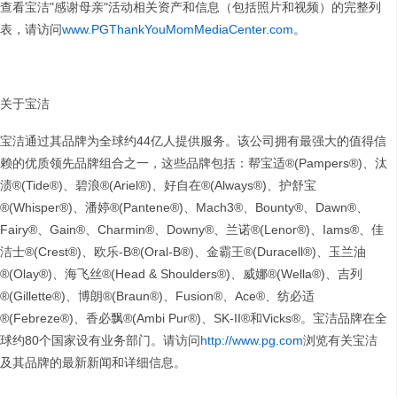
查看宝洁"感谢母亲"活动相关资产和信息（包括照片和视频）的完整列
表，请访问
www.PGThankYouMomMediaCenter.com
。
关于宝洁
宝洁通过其品牌为全球约44亿人提供服务。该公司拥有最强大的值得信
赖的优质领先品牌组合之一，这些品牌包括：帮宝适®(Pampers®)、汰
渍®(Tide®)、碧浪®(Ariel®)、好自在®(Always®)、护舒宝
®(Whisper®)、潘婷®(Pantene®)、Mach3®、Bounty®、Dawn®、
Fairy®、Gain®、Charmin®、Downy®、兰诺®(Lenor®)、Iams®、佳
洁士®(Crest®)、欧乐-B®(Oral-B®)、金霸王®(Duracell®)、玉兰油
®(Olay®)、海飞丝®(Head & Shoulders®)、威娜®(Wella®)、吉列
®(Gillette®)、博朗®(Braun®)、Fusion®、Ace®、纺必适
®(Febreze®)、香必飘®(Ambi Pur®)、SK-II®和Vicks®。宝洁品牌在全
球约80个国家设有业务部门。请访问
http://www.pg.com
浏览有关宝洁
及其品牌的最新新闻和详细信息。