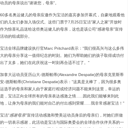
动员的母亲说出"谢谢您，母亲"。
60多名奥运健儿的母亲应邀作为宝洁的嘉宾参加开幕式，自豪地观看他
们的儿女们参加入场仪式。这些门票于7月25日宝洁"家人之家"开放时
作为惊喜礼品送给这些奥运健儿的母亲，这也是该公司"感谢母亲"宣传
活动的组成部分。
宝洁全球品牌建设执行官Marc Pritchard表示："我们很高兴与这么多伟
大的母亲分享这一值得纪念的时刻。她们为帮助她们的孩子取得成功付
出了太多，她们在此庆祝这一时刻再合适不过了。"
加拿大运动员亚历山大-德斯帕蒂(Alexandre Despatie)的母亲克里斯蒂
安-德斯帕蒂(Christiane Despatie)表示："这真是太棒了，因为很多奥
运选手的母亲和家人由于家庭行程或经济问题不能来到这里，幸运的
是，宝洁正向全球所有的母亲表达感激之情......因此我们能够来到此
地，让身为母亲的我们能对自己的付出感到荣耀......我非常感谢宝洁！"
宝洁"
感谢母亲
"宣传活动感激和赞美运动员身后的母亲们，对她们所做
的一切表示感谢，此活动是宝洁与国际奥委会的全球合作伙伴关系的一