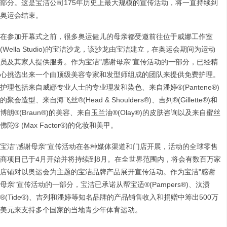
部分。这是宝洁公司175年历史上最大规模的宣传活动，将一直持续到
奥运会结束。
在参加开幕式之前，很多奥运健儿的母亲都受邀前往位于威娜工作室
(Wella Studio)的宝洁沙龙，该沙龙由宝洁建立，在奥运会期间为运动
员及其家人提供服务。作为宝洁"感谢母亲"宣传活动的一部分，已经精
心挑选出来一个由顶级美容专家和发型师组成的团队来提供免费护理。
护理包括来自威娜专业人士的专业理发和染色、来自潘婷®(Pantene®)
的聚会造型、来自海飞丝®(Head & Shoulders®)、吉列®(Gillette®)和
博朗®(Braun®)的美容、来自玉兰油®(Olay®)的皮肤咨询以及来自蜜丝
佛陀® (Max Factor®)的化妆和美甲。
宝洁"感谢母亲"宣传活动在各种媒体渠道和门店开展，活动的全球零售
商项目已于4月开始并将持续到8月。在全世界范围内，将会有数百万家
店铺对以奥运会为主题的宝洁品牌产品展开宣传活动。作为宝洁"感谢
母亲"宣传活动的一部分，宝洁已承诺从帮宝适®(Pampers®)、汰渍
®(Tide®)、吉列和潘婷等知名品牌的产品销售收入和捐赠中筹出500万
美元来支持多个国家的当地青少年体育运动。