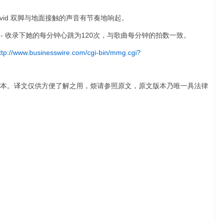
）- David 双脚与地面接触的声音有节奏地响起。
（俄罗斯）- 收录下她的每分钟心跳为120次，与歌曲每分钟的拍数一致。
ttp://www.businesswire.com/cgi-bin/mmg.cgi?
本。译文仅供方便了解之用，烦请参照原文，原文版本乃唯一具法律