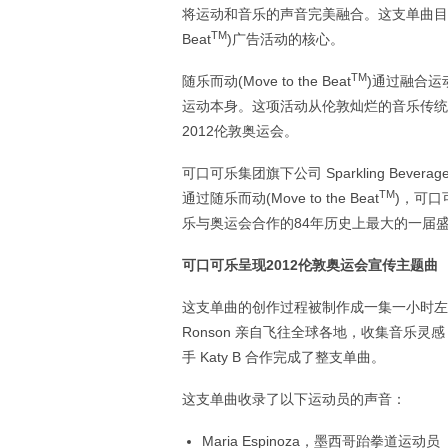
将运动和音乐的声音完美融合。这支单曲目
TM
Beat
)广告活动的核心。
TM
随乐而动(Move to the Beat
)通过融合
运动本身。这项活动从伦敦灿烂的音乐传统
2012伦敦奥运会。
可口可乐集团旗下公司 Sparkling Bever
TM
通过随乐而动(Move to the Beat
)，可
乐与奥运会合作的84年历史上最大的一届盛
可口可乐呈现
2012
伦敦奥运会宣传主题曲
这支单曲的创作过程被制作成一集一小时左
Ronson 亲自飞往全球各地，收集音乐
手 Katy B 合作完成了整支单曲。
这支单曲收录了以下运动员的声音：
Maria Espinoza，墨西哥跆拳道运动员