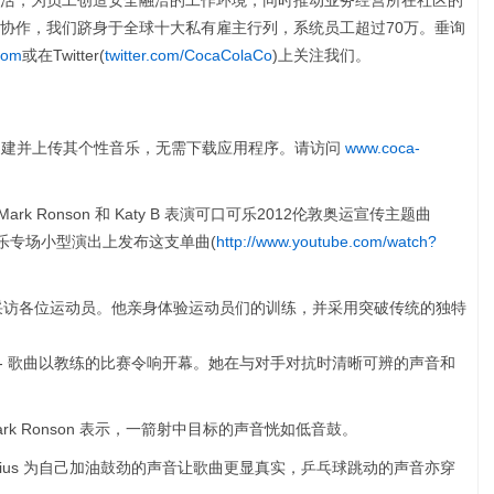
活，为员工创造安全融洽的工作环境，同时推动业务经营所在社区的
协作，我们跻身于全球十大私有雇主行列，系统员工超过70万。垂询
com
或在Twitter(
twitter.com/CocaColaCo
)上关注我们。
创建并上传其个性音乐，无需下载应用程序。请访问
www.coca-
Mark Ronson 和 Katy B 表演可口可乐2012伦敦奥运宣传主题曲
，在可口可乐专场小型演出上发布这支单曲(
http://www.youtube.com/watch?
各地采访各位运动员。他亲身体验运动员们的训练，并采用突破传统的独特
墨西哥）- 歌曲以教练的比赛令响开幕。她在与对手对抗时清晰可辨的声音和
- Mark Ronson 表示，一箭射中目标的声音恍如低音鼓。
）-Darius 为自己加油鼓劲的声音让歌曲更显真实，乒乓球跳动的声音亦穿