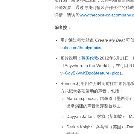
项计划，减少环境足迹，支持积极健康的生
经济发展。通过与我们瓶装合作伙伴的精诚
详情，请访问
www.thecoca-colacompany.
编者按：
用户通过移动站点
Create My Beat
可
cola.com/theolympics
。
图片说明：
英国伦敦
-2012年5月11日：
《Anywhere in the World》
v=GdyEkVwKDpc&feature=plcp
)。
Ronson 利用四个月时间前往世界
方式记录各项运动的声音，包括：
Maria Espinoza，跆拳道（
出拳踢腿的声音贯穿整首歌曲。
Dayyan Jaffar，射箭（新加坡）
Darius Knight，乒乓球（英国