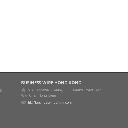
BUSINESS WIRE HONG KONG
室
51/F Hopewell Centre, 183 Queen's Road East
Wan Chai, Hong Kong
hk@businesswirechina.com