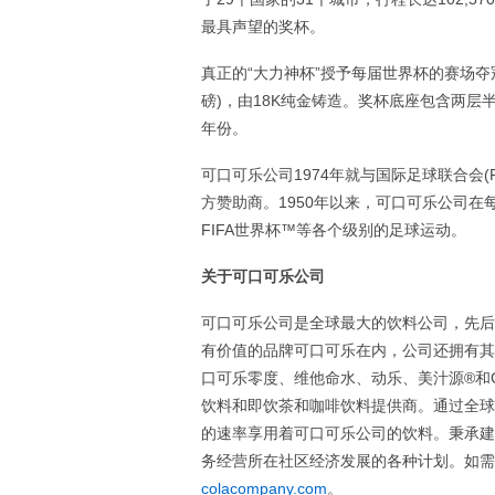
最具声望的奖杯。
真正的“大力神杯”授予每届世界杯的赛场夺冠球队
磅)，由18K纯金铸造。奖杯底座包含两层
年份。
可口可乐公司1974年就与国际足球联合会(F
方赞助商。1950年以来，可口可乐公司
FIFA世界杯™等各个级别的足球运动。
关于可口可乐公司
可口可乐公司是全球最大的饮料公司，先后
有价值的品牌可口可乐在内，公司还拥有其
口可乐零度、维他命水、动乐、美汁源®和G
饮料和即饮茶和咖啡饮料提供商。通过全球
的速率享用着可口可乐公司的饮料。秉承建
务经营所在社区经济发展的各种计划。如需
colacompany.com
。