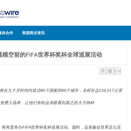
媒体合作
美国商业资讯
模空前的FIFA世界杯奖杯全球巡展活动
将在九个月时间内造访86个国家的89个城市，全程长达134,017公里
免费入场券，让他们有机会亲眼看到真正的大力神杯
™，将再度举办FIFA世界杯奖杯巡展活动。届时，这座象征世界足坛至