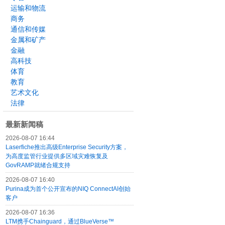
运输和物流
商务
通信和传媒
金属和矿产
金融
高科技
体育
教育
艺术文化
法律
最新新闻稿
2026-08-07 16:44
Laserfiche推出高级Enterprise Security方案，
为高度监管行业提供多区域灾难恢复及
GovRAMP就绪合规支持
2026-08-07 16:40
Purina成为首个公开宣布的NIQ ConnectAI创始
客户
2026-08-07 16:36
LTM携手Chainguard，通过BlueVerse™