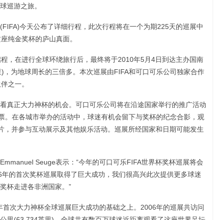
球巡游之旅。
FIFA)今天公布了详细行程，此次行程将在一个为期225天的巡展中
这座纯金奖杯的庐山真面。
总部启程，在进行全球环绕旅行后，最终将于2010年5月4日到达主办国南
74英里)，为地球周长的三倍多。本次巡展由FIFA和可口可乐公司独家合作
伙伴之一。
看真正大力神杯的机会。可口可乐公司将在沿途国家举行的推广活动
费门票。在各城市举办的活动中，球迷有机会留下与奖杯的纪念合影，观
影片，并参与互动展示及其他娱乐活动。巡展所经国家和日期可能发生
anuel Seuge表示：“今年的可口可乐FIFA世界杯奖杯巡展将会
06年的首次奖杯巡展取得了巨大成功，我们很高兴此次提供更多球迷
奖杯走进各非洲国家。”
2006年首次大力神杯全球巡展巨大成功的基础之上。2006年的巡展共访问
70公里(63,734英里)，全球共有数百万球迷近距离观看了这座世界足坛