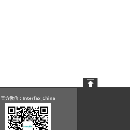
官方微信：Interfax_China