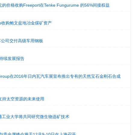
价格收购Freeport在Tenke Fungurume 的56%间接权益
urces收购鲍文盆地冶金煤矿资产
用汽车公司交付高级车用钢板
可持续发展报告
Luxury Group在2016年日内瓦汽车展宣布推出专有的天然宝石金刚石合成
支持太空资源的未来使用
芝浦工业大学将共同研究微生物选矿技术
与贵金属峰会将于12月9-10日在上海召开