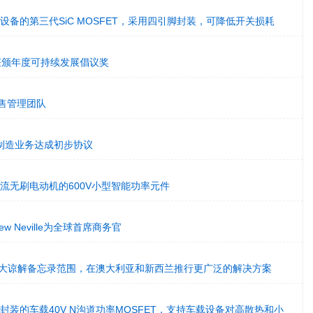
工业设备的第三代SiC MOSFET，采用四引脚封装，可降低开关损耗
tional获颁年度可持续发展倡议奖
国销售管理团队
制造业务达成初步协议
于直流无刷电动机的600V小型智能功率元件
hew Neville为全球首席商务官
a扩大谅解备忘录范围，在澳大利亚和新西兰推行更广泛的解决方案
新型封装的车载40V N沟道功率MOSFET，支持车载设备对高散热和小