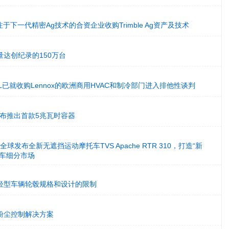
于下一代精密Ag技术的合资企业收购Trimble Ag资产及技术
达创纪录的150万台
ITAL已就收购Lennox的欧洲商用HVAC和制冷部门进入排他性谈判
m宣布推出首款5兆瓦时容器
pany全球发布全新无遮挡运动摩托车TVS Apache RTR 310，打造“新
托车细分市场
IC打破轻型车辆轮毂规格和设计的限制
的粉尘控制解决方案