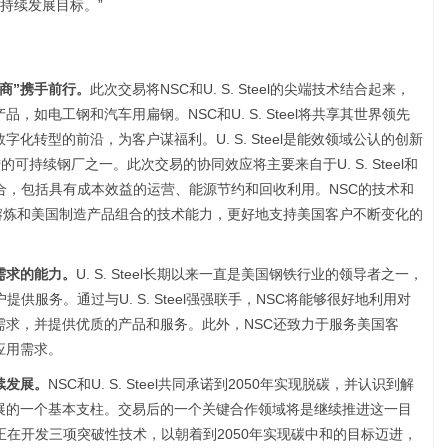
持续发展目标。”
商”携手前行。
此次交易将NSC和U. S. Steel的尖端技术结合起来，
如电工钢和汽车用扁钢。NSC和U. S. Steel将共享其世界领先
化转型的前沿，为客户谋福利。U. S. Steel是能效领域公认的创新
美最先进的可持续钢厂之一。此次交易的协同效应将主要来自于U. S. Steel和
合，包括具有成本效益的运营、能源节约和回收利用。NSC的技术和
的开采、熔炼和美国制造产品组合的技术能力，更好地支持美国客户不断变化的
需求的能力。
U. S. Steel长期以来一直是美国钢铁行业的领导者之一，
供服务。通过与U. S. Steel强强联手，NSC将能够很好地利用对
需求，并提供优质的产品和服务。此外，NSC还致力于服务美国客
应用需求。
续发展。
NSC和U. S. Steel共同承诺到2050年实现脱碳，并认识到解
展的一个基本支柱。交易后的一个关键合作领域将是继续推进这一目
正在开发三项突破性技术，以朝着到2050年实现碳中和的目标迈进，