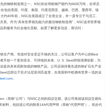
先的钢铁制造商之一。NSC的全球粗钢产能约为6600万吨，全球员
，并在包括美国、印度、泰国、印度尼西亚、越南、巴西、墨西哥、瑞
大约40年前，NSC在美国成立了合资企业，并一直专注于与员工、
关系。作为“具有世界领先能力的最佳钢铁制造商”，NSC追求世界领
品和服务为社会做出贡献。如需了解更多信息，请访问：
家领先的钢铁生产商。凭借对安全坚定不移的关注，公司以客户为中心的Best
其利益相关者开创一个更加安全、可持续的未来。U. S. Steel持续强调创新，为
业提供具有高附加值的钢铁产品。公司还保持着先进的铁矿石生产业
. Steel总部位于宾夕法尼亚州匹兹堡，在美国和中欧拥有世界一流的业
teel.com
。
Corporation（简称“公司”）与NSC之间的拟议交易。该公司将就该拟议交易向
相关材料，包括该公司的附表14A代理声明（简称“代理声明”）。初步代