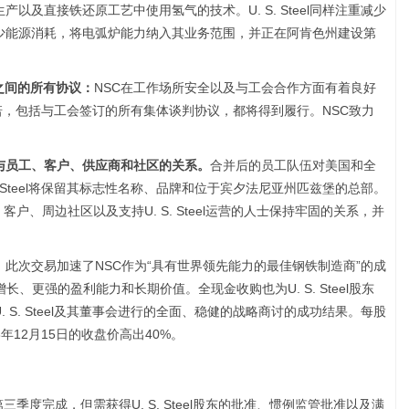
以及直接铁还原工艺中使用氢气的技术。U. S. Steel同样注重减少
少能源消耗，将电弧炉能力纳入其业务范围，并正在阿肯色州建设第
合会之间的所有协议：
NSC在工作场所安全以及与工会合作方面有着良好
所有承诺，包括与工会签订的所有集体谈判协议，都将得到履行。NSC致力
与员工、客户、供应商和社区的关系。
合并后的员工队伍对美国和全
. Steel将保留其标志性名称、品牌和位于宾夕法尼亚州匹兹堡的总部。
应商、客户、周边社区以及支持U. S. Steel运营的人士保持牢固的关系，并
。
。
此次交易加速了NSC作为“具有世界领先能力的最佳钢铁制造商”的成
、更强的盈利能力和长期价值。全现金收购也为U. S. Steel股东
 S. Steel及其董事会进行的全面、稳健的战略商讨的成功结果。每股
2023年12月15日的收盘价高出40%。
季度完成，但需获得U. S. Steel股东的批准、惯例监管批准以及满