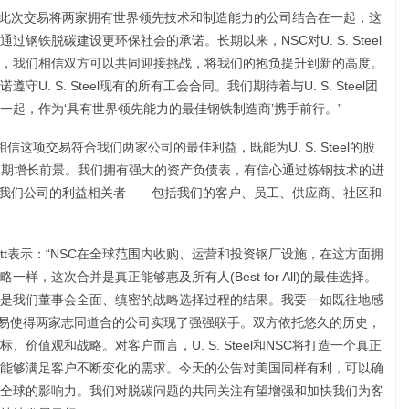
“我们很高兴此次交易将两家拥有世界领先技术和制造能力的公司结合在一起，这
钢铁脱碳建设更环保社会的承诺。长期以来，NSC对U. S. Steel
，我们相信双方可以共同迎接挑战，将我们的抱负提升到新的高度。
. S. Steel现有的所有工会合同。我们期待着与U. S. Steel团
一起，作为‘具有世界领先能力的最佳钢铁制造商’携手前行。”
“我们相信这项交易符合我们两家公司的最佳利益，既能为U. S. Steel的股
长期增长前景。我们拥有强大的资产负债表，有信心通过炼钢技术的进
的潜力，为我们公司的利益相关者——包括我们的客户、员工、供应商、社区和
B. Burritt表示：“NSC在全球范围内收购、运营和投资钢厂设施，在这方面拥
，这次合并是真正能够惠及所有人(Best for All)的最佳选择。
是我们董事会全面、缜密的战略选择过程的结果。我要一如既往地感
，这次交易使得两家志同道合的公司实现了强强联手。双方依托悠久的历史，
价值观和战略。对客户而言，U. S. Steel和NSC将打造一个真正
能够满足客户不断变化的需求。今天的公告对美国同样有利，可以确
全球的影响力。我们对脱碳问题的共同关注有望增强和加快我们为客