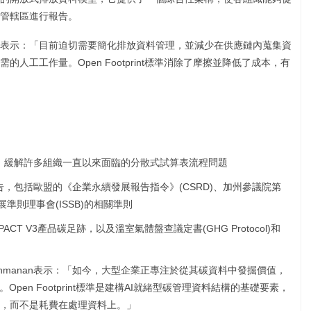
管轄區進行報告。
ve Nunn表示：「目前迫切需要簡化排放資料管理，並減少在供應鏈內蒐集資
人工工作量。Open Footprint標準消除了摩擦並降低了成本，有
，緩解許多組織一直以來面臨的分散式試算表流程問題
，包括歐盟的《企業永續發展報告指令》(CSRD)、加州參議院第
發展準則理事會(ISSB)的相關準則
CT V3產品碳足跡，以及溫室氣體盤查議定書(GHG Protocol)和
y Lakshmanan表示：「如今，大型企業正專注於從其碳資料中發掘價值，
pen Footprint標準是建構AI就緒型碳管理資料結構的基礎要素，
，而不是耗費在處理資料上。」