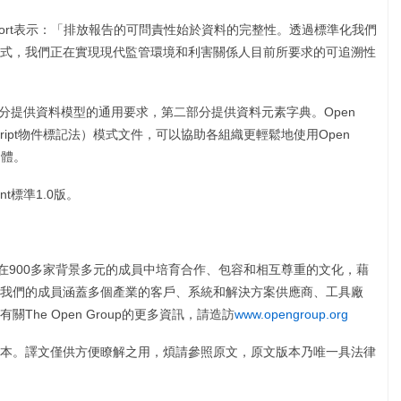
an de Voort表示：「排放報告的可問責性始於資料的完整性。透過標準化我們
式，我們正在實現現代監管環境和利害關係人目前所要求的可追溯性
：第一部分提供資料模型的通用要求，第二部分提供資料元素字典。Open
vaScript物件標記法）模式文件，可以協助各組織更輕鬆地使用Open
個體。
nt標準1.0版。
盟，透過在900多家背景多元的成員中培育合作、包容和相互尊重的文化，藉
我們的成員涵蓋多個產業的客戶、系統和解決方案供應商、工具廠
he Open Group的更多資訊，請造訪
www.opengroup.org
本。譯文僅供方便瞭解之用，煩請參照原文，原文版本乃唯一具法律