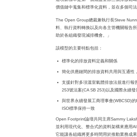
價值鏈中蒐集和標準化資料，並在多個司法
The Open Group總裁兼執行長Ste
料、執行資料轉換以及向各主管機關報告所需的
助於各組織發現減排機會。」
該模型的主要特點包括：
標準化的排放資料定義和關係
簡化供應鏈間的排放資料共用與互通性
支援針對多項溫室氣體排放法規進行報告
253號法案(CA SB 253)以及國際永續
與世界永續發展工商理事會(WBCSD)的PA
ISO標準保持一致
Open Footprint論壇共同主席Samm
並利用現代化、整合式的資料架構來應用AI。O
它能讓各組織將更多時間用於推動業務成果