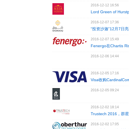
2016-12-12 16:56
Lord Green of Hu
2016-12-07 17:36
“投资沙迦”12月7日
2016-12-07 15:49
Fenergo在Chartis
2016-12-06 14:44
2016-12-05 17:16
Visa收购Cardina
2016-12-05 09:24
2016-12-02 18:14
Trustech 2016，
2016-12-02 17:05