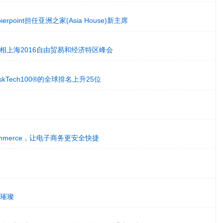
rstpierpoint担任亚洲之家(Asia House)新主席
亮相上海2016自由贸易和经济特区峰会
 RiskTech100®的全球排名上升25位
lCommerce，让电子商务更安全快捷
群星璀璨