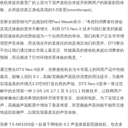
收机将提供最宽广的上混与下混声道组合来提升联网用户的家庭影院体
验，从而提供真正身临其境的3-D音景(soundscape)。
安桥全国营销与产品规划经理Paul Wasek表示："考虑到消费者对身临
其境式体验的需求不断增大，利用 DTS Neo:X 技术与我们新系列家庭
影院接收机的优势就成为一个自然而然的举动。我们的客户正在寻求增
强型声音体验，而这项合作的直接目的就是满足他们的需求。DTS整合
不但让我们通过推出市面上最灵活、性能最高的接收机来超出消费者的
预期，而且阐述了它对环绕音景体验的寓意。"
通过整合DTS Neo:X技术，安桥接收机在当今市面上的同类产品中性能
最高，能够上混到 9.2，高频/宽频扬声器提供清楚的用法提示，为最终
实现逼真的环绕式3-D空间打造自然的声场。DTS Neo:X是单一算法范
畴中的全球第一种 2.0/5.1/6.1/7.1 至 9.1/11.1 转换技术，让联网用户
能够像他们最初希望的那样尽情享受音乐、游戏和电影。为了实现立体
声，高频扬声器配置中增加了垂直维度，而宽频扬声器则能平稳而无缝
地追踪前侧声，以期实现最真实的声音体验。
安桥 TX-NR1009是一款基于网络的 9.2 声道家庭影院接收机，包含多