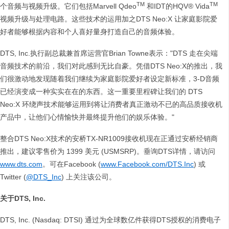
TM
TM
个音频与视频升级。它们包括Marvell Qdeo
和IDT的HQV® Vida
视频升级与处理电路。这些技术的运用加之DTS Neo:X 让家庭影院爱
好者能够根据内容和个人喜好量身打造自己的音频体验。
DTS, Inc.执行副总裁兼首席运营官Brian Towne表示："DTS 走在尖端
音频技术的前沿，我们对此感到无比自豪。凭借DTS Neo:X的推出，我
们很激动地发现随着我们继续为家庭影院爱好者设定新标准，3-D音频
已经演变成一种实实在在的东西。这一重要里程碑让我们的 DTS
Neo:X 环绕声技术能够运用到将让消费者真正激动不已的高品质接收机
产品中，让他们心情愉快并最终提升他们的娱乐体验。"
整合DTS Neo:X技术的安桥TX-NR1009接收机现在正通过安桥经销商
推出，建议零售价为 1399 美元 (USMSRP)。垂询DTS详情，请访问
www.dts.com
。可在Facebook (
www.Facebook.com/DTS.Inc
) 或
Twitter (
@DTS_Inc
) 上关注该公司。
关于
DTS, Inc.
DTS, Inc. (Nasdaq: DTSI) 通过为全球数亿件获得DTS授权的消费电子