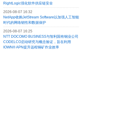
RightLogic强化软件供应链安全
2026-08-07 16:32
NetApp收购JetStream Software以加强人工智能
时代的网络韧性和数据保护
2026-08-07 16:25
NTT DOCOMO BUSINESS与智利国有铜业公司
CODELCO启动研究与概念验证，旨在利用
IOWN® APN提升远程铜矿作业效率