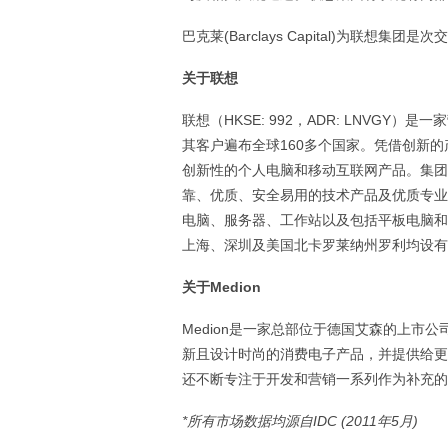
巴克莱(Barclays Capital)为联想集团
关于联想
联想（HKSE: 992，ADR: LNVG
其客户遍布全球160多个国家。凭借创新
创新性的个人电脑和移动互联网产品。集团
靠、优质、安全易用的技术产品及优质专业的
电脑、服务器、工作站以及包括平板电脑和
上海、深圳及美国北卡罗莱纳州罗利均设有
关于
Medion
Medion是一家总部位于德国艾森的上市公司
新且设计时尚的消费电子产品，并提供给更广
还不断专注于开发和营销一系列作为补充的服务
*
所有市场数据均源自
IDC (2011
年
5
月
)