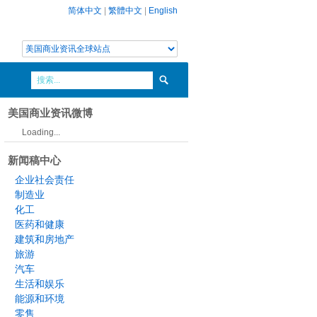
简体中文
|
繁體中文
|
English
美国商业资讯微博
Loading...
新闻稿中心
企业社会责任
制造业
化工
医药和健康
建筑和房地产
旅游
汽车
生活和娱乐
能源和环境
零售