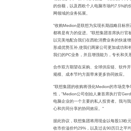
的份额，以及西欧个人电脑市场约7.5%
网领域的业务拓展。
"收购Medion是联想为实现长期战略目
都将是有力的促进。"联想集团首席执行官杨
以完美地配合我们在西欧消费业务的快速增
形成优势互补,使我们两家公司更加成功和
我们的PC业务，并且增强能力，专长和关
合作双方期望在采购、全球供应链、软件开
规模、成本节约方面带来更多协同效应。
"联想集团的收购将强化Medion的市场
性，"Medion公司创始人兼首席执行官Ge
电脑企业的一个主要的私人投资者。我与我
心和共同分享的协同效应。"
据此协议，联想集团将用现金以每股13欧元
收市价溢价约29%，以及过去90历日之平