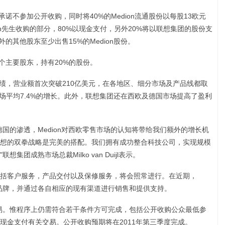
先生承诺不参加公开收购，同时将40%的Medion流通股份以每股13欧元
nn先生收购的部分，80%以现金支付，另外20%将以联想集团的股份支
n之外的其他股东至少出售15%的Medion股份。
AG的一个主要股东，持有20%的股份。
年业绩，营业额首次突破210亿美元，在各地区、细分市场及产品线都取
市场平均7.4%的增长。此外，联想集团还在西欧及德国市场提高了盈利
国的渗透，Medion对西欧零售市场的认知将带给我们额外的增长机
想的双拳战略是完美的搭配。我们拥有成功整合科技公司，实现规模
团成熟市场总裁Milko van Duijl表示。
括客户服务，产品交付以及保修服务，将会照常进行。在近期，
品品牌，并通过各自相应的现有渠道进行销售和提供支持。
交易。惟程序上仍需符合若干条件方可完成，包括公开收购公众最低参
现金支付有关交易。公开收购预期将在2011年第三季度完成。