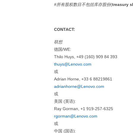
#
所有股权数目不包括库存股份
(
treasury s
CONTACT:
联想
德国/WE:
Thilo Huys, +49 (160) 909 84 393
thuys@Lenovo.com
或
Adrian Horne, +33 6 88219861
adrianhorne@Lenovo.com
或
美国 (英语):
Ray Gorman, +1 919-257-6325
rgorman@Lenovo.com
或
中国 (国语):