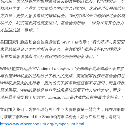
切问题，为全球各地的癌症患者带去福音的绝佳机会。
WIN
联盟是一个
横跨科学界、产业界与病患协会的运营合作组织。这次研讨会是团结各
方力量，更快为患者造福的难得机会。我们将竭尽全力确保研讨会的成
功举办，我们需要其他病患组织、基金会的帮助
......
因为只有齐心协力
才能达成这一目标。
"
美国国家乳腺癌基金会首席运营官Kevin Hail表示：
"
我们呼吁与美国国
家乳腺癌基金会类似的所有基金会、慈善组织与机构支持
WIN
联盟这一
旨在加速患者诊断与治疗过程的雄心勃勃的创新项目。
"
WIN联盟首席运营官Vladimir Lazar表示：
"
美国国家乳腺癌基金会在参
与创建
WIN
联盟的过程给予了极大的支持。美国国家乳腺癌基金会仍是
WIN
联盟最大的支持者，因为他们了解每种癌症都不尽相同，而且疗效
至关重要。
WIN
的目标是将科学成果尽快应用于病人治疗之中，而这一
过程通常需要数十年时间。
Janelle Hail
是达成此目标的最大支持者。
"
立刻加入我们，为在全球范围产生巨大影响贡献一臂之力，现在注册即
可获取了解Beyond the Shock®的难得机会：如欲立即注册，请访问
http://www.winconsortium.org/symposium.html