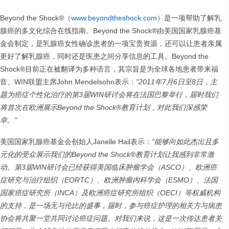
Beyond the Shock®（
www.beyondtheshock.com
）是一项帮助了解乳
腺癌的多文化综合在线指南。Beyond the Shock®由美国国家乳腺癌基
金会制定，是乳腺癌女性确诊患者的一项宝贵资源，还可以让患者亲属
更好了解乳腺癌，同时还是医患之间分享信息的工具。Beyond the
Shock®目前正在被翻译为多种语言，其宗旨是为全球各地患者带来福
音。WIN联盟主席John Mendelsohn表示：
"2011年7月6日至8
日，主
题为癌症个性化治疗的第
3
届
WIN
研讨会将在法国巴黎举行，届时我们
将首次在欧洲展示
Beyond the Shock®
教育计划，对此我们深感荣
幸。
"
美国国家乳腺癌基金会创始人Janelle Hail表示：
"
能够向如此杰出且多
元化的受众展示我们的
Beyond the Shock®
教育计划让我感到非常激
动。第
3
届
WIN
研讨会已经获得美国临床肿瘤学会（
ASCO
）、欧洲癌
症研究与治疗组织（
EORTC
）、欧洲肿瘤内科学会（
ESMO
）、法国
国家癌症研究所（
INCA
）及欧洲癌症研究所组织（
OECI
）等权威机构
的支持，是一场无与伦比的盛事，届时，参与癌症护理的相关方与病患
协会将共聚一堂共同讨论癌症问题。对我们来说，这是一次传达患者关