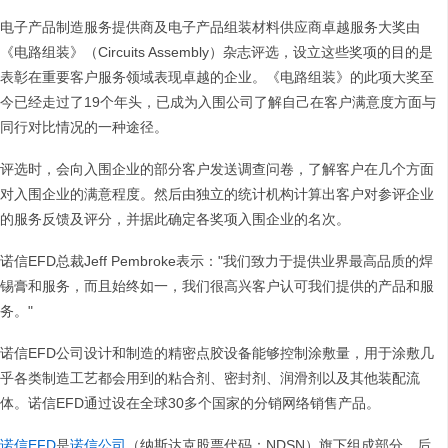
电子产品制造服务提供商及电子产品组装材料供应商卓越服务大奖由
《电路组装》（Circuits Assembly）杂志评选，设立这些奖项的目的是
表彰在重要客户服务领域表现卓越的企业。《电路组装》的此项大奖至
今已经走过了19个年头，已成为入围公司了解自己在客户满意度方面与
同行对比情况的一种途径。
评选时，会向入围企业的部分客户发送调查问卷，了解客户在几个方面
对入围企业的满意程度。然后由独立的统计机构计算出客户对参评企业
的服务反馈及评分，并据此确定各奖项入围企业的名次。
诺信EFD总裁Jeff Pembroke表示："我们致力于提供业界最高品质的焊
锡膏和服务，而且始终如一，我们很高兴客户认可我们提供的产品和服
务。"
诺信EFD公司设计和制造的精密点胶设备能够控制涂敷量，用于涂敷几
乎各类制造工艺都会用到的粘合剂、密封剂、润滑剂以及其他装配流
体。诺信EFD通过设在全球30多个国家的分销网络销售产品。
诺信EFD
是
诺信公司
（纳斯达克股票代码：NDSN）旗下组成部分，后