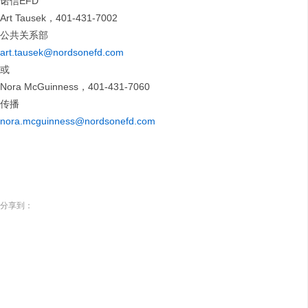
诺信EFD
Art Tausek，401-431-7002
公共关系部
art.tausek@nordsonefd.com
或
Nora McGuinness，401-431-7060
传播
nora.mcguinness@nordsonefd.com
分享到：