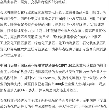
会共由会议、展览、交易和考察四部分组成。
会议将围绕石化行业国际化发展热点问题，邀请各级政府部门领导、相
关部门领导、国内外重点企业高层共同探讨行业发展规划。同期举行的
展览，呼应会议各特色专场的同时，也紧扣行业发展脉搏，以"快速发
展，打造持续竞争力"为主题，以"促进行业集约化发展，提高产业优化
速度，完善园区发展配置"为目标，围绕发展需求设立知名企业展区、
工业及化工园区展区、绿色化工展区、化工物流展区、石化装备展区和
资讯服务展区六大主题专业展览，为参与者提供了更加专业而高效的展
示与交流平台。
中国（天津）国际石化投资贸易洽谈会
CIPIT 2011
因其独到精辟的行业
角度，精准的热点话题把握和高端的大会规格受到了国内外的专业人士
的热烈追捧，并得到SAFER System、海密梯克等相关行业全球知名企
业的赞助支持。截至日前已有国内外
300
多
位企业人士确认参加，观众
报名注册人数
1400
多人，
并依然呈现火热上升趋势。
石化行业已经进入了全球金融危机后的全面复苏阶段，而中国也正发展
成为石化产品最大的生产国和消费国。进入"十二五"，中国将处于"石化