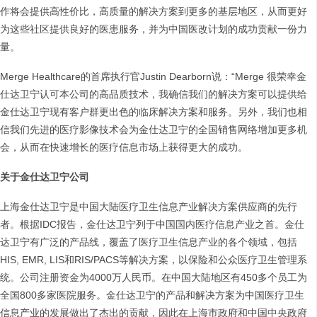
作将会提供高性价比，高质量的解决方案到更多的基层地区，从而更好
为这些社区提供良好的医患服务，并为中国医改计划的成功贡献一份力
量。
Merge Healthcare的首席执行官Justin Dearborn说：“Merge 很荣幸金
仕达卫宁认可本公司的高品质技术，我确信我们的解决方案可以提供给
金仕达卫宁现有客户群更出色的临床解决方案和服务。另外，我们也相
信我们先进的医疗影像技术会为金仕达卫宁的全国销售网络增加更多机
会，从而在快速增长的医疗信息市场上获得更大的成功。
关于金仕达卫宁公司
上海金仕达卫宁是中国大陆医疗卫生信息产业解决方案供应商的先行
者。根据IDC报告，金仕达卫宁列于中国国内医疗信息产业之首。金仕
达卫宁有广泛的产品线，覆盖了医疗卫生信息产业的各个领域，包括
HIS, EMR, LIS和RIS/PACS等解决方案，以保险和公众医疗卫生管理系
统。公司注册资金为4000万人民币。在中国大陆地区有450多个员工为
全国800多家医院服务。金仕达卫宁的产品和解决方案为中国医疗卫生
信息产业的发展做出了杰出的贡献，因此在上海市政府和中国中央政府