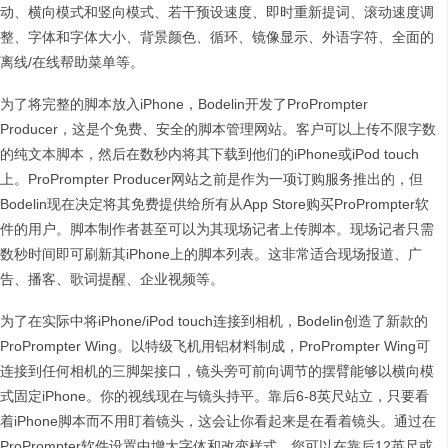
动、横向模式和竖向模式、若干预设速度、即时重新提词、滚动速度调
整、字体和字体大小、背景颜色、循环、镜像显示、外语字符、全面的
离线/在线帮助菜单等。
为了将完整的脚本放入iPhone，Bodelin开发了ProPrompter
Producer，这是个免费、安全的脚本管理网站。客户可以上传不限字数
的纯文本脚本，然后在数秒内将其下载到他们的iPhone或iPod touch
上。ProPrompter Producer网站之前是作为一项订购服务推出的，但
Bodelin现在决定将其免费提供给所有从App Store购买ProPrompter软
件的用户。脚本制作者甚至可以为其现场记者上传脚本。现场记者只需
数秒时间即可刷新其iPhone上的脚本列表。这非常适合现场报道、广
告、播客、歌词提醒、企业视频等。
为了在实际中将iPhone/iPod touch连接到相机，Bodelin创造了新款的
ProPrompter Wing。以特级飞机用铝材料制成，ProPrompter Wing可
连接到任何相机的三脚架接口，镜头旁可前向调节的摆臂能够以横向模
式固定iPhone。你的视线现在与镜头持平。靠后6-8英尺站立，只要看
着iPhone脚本而不用盯着镜头，这会让你看起来是在看着镜头。通过在
ProPrompter软件设置中增大字体和改变样式，您可以在靠后12英尺或