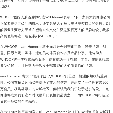
过去一年，女性会员数翻了一番以上；60岁以上成年会员数同比增长逾
130%。
WHOOP创始人兼首席执行官Will Ahmed表示：“下一家伟大的健康公司
不仅要提供突破性的技术，还要激励人们每天主动掌控自己的健康。DJ
的职业生涯致力于旨在塑造企业文化并激励数百万人的品牌建设，我很
高兴他能将这一经验带到WHOOP。”
在WHOOP，van Hameren将全面领导全球营销工作，涵盖品牌、创
意、国际市场、媒体、运动员与体育合作以及产品叙事。他将助力
WHOOP进一步拓展品牌版图，使其成为一个扎根于体育、在健康领域
备受信赖，并且被致力于激发全部潜能的人们所拥抱的品牌。
van Hameren表示：“吸引我加入WHOOP的是这一机遇的规模与重要
性。公司在精英运动员中赢得了非凡的信誉，并建立了一个拥有逾300
万会员、极具凝聚力的全球社区。但我认为我们仍处于起步阶段。主动
健康将成为我们这个时代最具代表性的品类之一，而WHOOP将打造定
义这一品类的全球品牌。”
在出任Nike首席营销官之前，van Hameren曾担任Nike运动服饰全球副