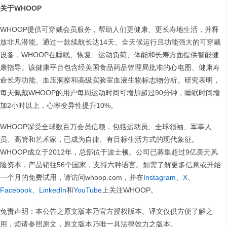
关于WHOOP
WHOOP提供可穿戴会员服务，帮助人们更健康、更长寿地生活，并释
放非凡潜能。通过一款续航长达14天、全天候运行且功能强大的可穿戴
设备，WHOOP在睡眠、恢复、运动负荷、体能和长寿方面提供智能健
康指导。该健康平台包含经美国食品药品管理局批准的心电图、健康寿
命长寿功能、血压洞察和高级实验室血液生物标志物分析。研究表明，
每天佩戴WHOOP的用户每周运动时间可增加超过90分钟，睡眠时间增
加2小时以上，心率变异性提升10%。
WHOOP深受全球数百万会员信赖，包括运动员、全球领袖、军事人
员、高管和艺术家，已成为自律、有目标生活方式的现代象征。
WHOOP成立于2012年，总部位于波士顿。公司已募集超过9亿美元风
险资本，产品销往56个国家，支持六种语言。如需了解更多信息或开始
一个月的免费试用，请访问whoop.com，并在
Instagram
、
X
、
Facebook
、
LinkedIn
和
YouTube
上关注WHOOP。
免责声明：本公告之原文版本乃官方授权版本。译文仅供方便了解之
用，烦请参照原文，原文版本乃唯一具法律效力之版本。