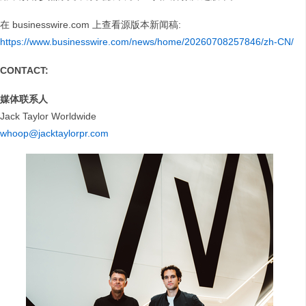
在 businesswire.com 上查看源版本新闻稿:
https://www.businesswire.com/news/home/20260708257846/zh-CN/
CONTACT:
媒体联系人
Jack Taylor Worldwide
whoop@jacktaylorpr.com