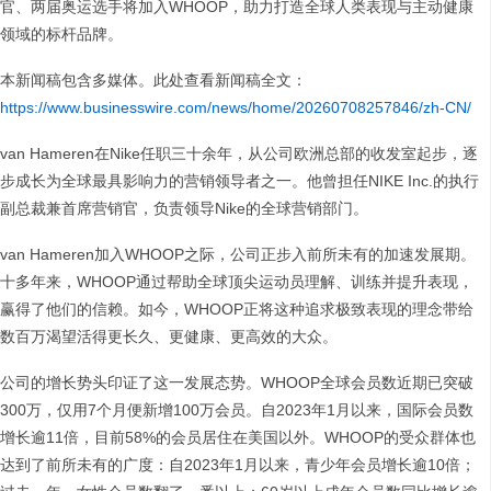
官、两届奥运选手将加入WHOOP，助力打造全球人类表现与主动健康
领域的标杆品牌。
本新闻稿包含多媒体。此处查看新闻稿全文：
https://www.businesswire.com/news/home/20260708257846/zh-CN/
van Hameren在Nike任职三十余年，从公司欧洲总部的收发室起步，逐
步成长为全球最具影响力的营销领导者之一。他曾担任NIKE Inc.的执行
副总裁兼首席营销官，负责领导Nike的全球营销部门。
van Hameren加入WHOOP之际，公司正步入前所未有的加速发展期。
十多年来，WHOOP通过帮助全球顶尖运动员理解、训练并提升表现，
赢得了他们的信赖。如今，WHOOP正将这种追求极致表现的理念带给
数百万渴望活得更长久、更健康、更高效的大众。
公司的增长势头印证了这一发展态势。WHOOP全球会员数近期已突破
300万，仅用7个月便新增100万会员。自2023年1月以来，国际会员数
增长逾11倍，目前58%的会员居住在美国以外。WHOOP的受众群体也
达到了前所未有的广度：自2023年1月以来，青少年会员增长逾10倍；