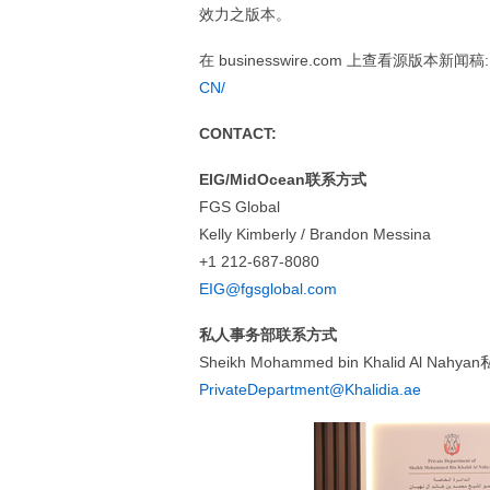
效力之版本。
在 businesswire.com 上查看源版本新闻稿
CN/
CONTACT:
EIG/MidOcean联系方式
FGS Global
Kelly Kimberly / Brandon Messina
+1 212-687-8080
EIG@fgsglobal.com
私人事务部联系方式
Sheikh Mohammed bin Khalid Al Nah
PrivateDepartment@Khalidia.ae