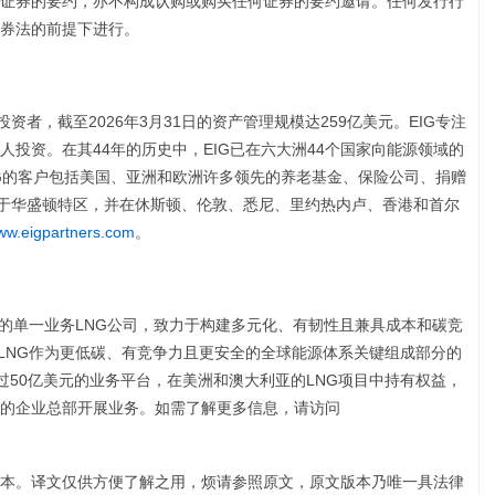
证券的要约，亦不构成认购或购买任何证券的要约邀请。任何发行行
券法的前提下进行。
资者，截至2026年3月31日的资产管理规模达259亿美元。EIG专注
投资。在其44年的历史中，EIG已在六大洲44个国家向能源领域的
EIG的客户包括美国、亚洲和欧洲许多领先的养老基金、保险公司、捐赠
位于华盛顿特区，并在休斯顿、伦敦、悉尼、里约热内卢、香港和首尔
ww.eigpartners.com
。
发起并管理的单一业务LNG公司，致力于构建多元化、有韧性且兼具成本和碳竞
对LNG作为更低碳、有竞争力且更安全的全球能源体系关键组成部分的
超过50亿美元的业务平台，在美洲和澳大利亚的LNG项目中持有权益，
的企业总部开展业务。如需了解更多信息，请访问
本。译文仅供方便了解之用，烦请参照原文，原文版本乃唯一具法律