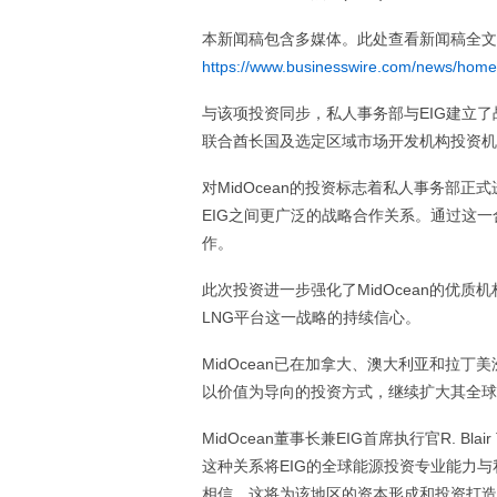
本新闻稿包含多媒体。此处查看新闻稿全文
https://www.businesswire.com/news/hom
与该项投资同步，私人事务部与EIG建立
联合酋长国及选定区域市场开发机构投资机
对MidOcean的投资标志着私人事务部
EIG之间更广泛的战略合作关系。通过这
作。
此次投资进一步强化了MidOcean的优
LNG平台这一战略的持续信心。
MidOcean已在加拿大、澳大利亚和拉
以价值为导向的投资方式，继续扩大其全球
MidOcean董事长兼EIG首席执行官R. B
这种关系将EIG的全球能源投资专业能力
相信，这将为该地区的资本形成和投资打造