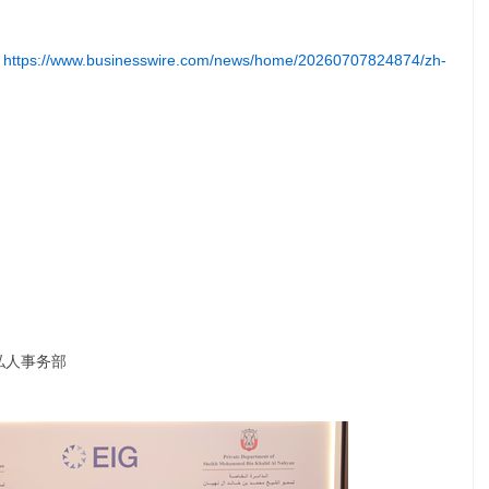
:
https://www.businesswire.com/news/home/20260707824874/zh-
yan私人事务部