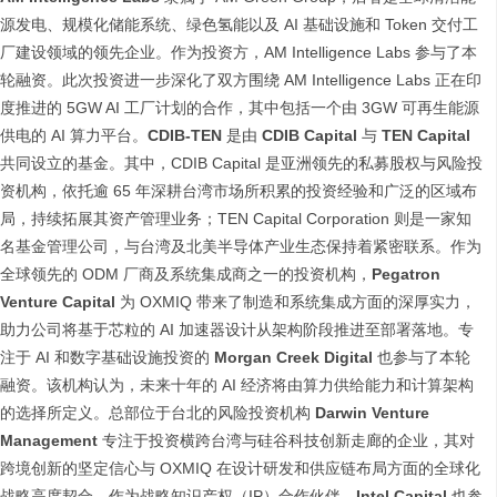
源发电、规模化储能系统、绿色氢能以及 AI 基础设施和 Token 交付工
厂建设领域的领先企业。作为投资方，AM Intelligence Labs 参与了本
轮融资。此次投资进一步深化了双方围绕 AM Intelligence Labs 正在印
度推进的 5GW AI 工厂计划的合作，其中包括一个由 3GW 可再生能源
供电的 AI 算力平台。
CDIB-TEN
是由
CDIB Capital
与
TEN Capital
共同设立的基金。其中，CDIB Capital 是亚洲领先的私募股权与风险投
资机构，依托逾 65 年深耕台湾市场所积累的投资经验和广泛的区域布
局，持续拓展其资产管理业务；TEN Capital Corporation 则是一家知
名基金管理公司，与台湾及北美半导体产业生态保持着紧密联系。作为
全球领先的 ODM 厂商及系统集成商之一的投资机构，
Pegatron
Venture Capital
为 OXMIQ 带来了制造和系统集成方面的深厚实力，
助力公司将基于芯粒的 AI 加速器设计从架构阶段推进至部署落地。专
注于 AI 和数字基础设施投资的
Morgan Creek Digital
也参与了本轮
融资。该机构认为，未来十年的 AI 经济将由算力供给能力和计算架构
的选择所定义。总部位于台北的风险投资机构
Darwin Venture
Management
专注于投资横跨台湾与硅谷科技创新走廊的企业，其对
跨境创新的坚定信心与 OXMIQ 在设计研发和供应链布局方面的全球化
战略高度契合。作为战略知识产权（IP）合作伙伴，
Intel Capital
也参