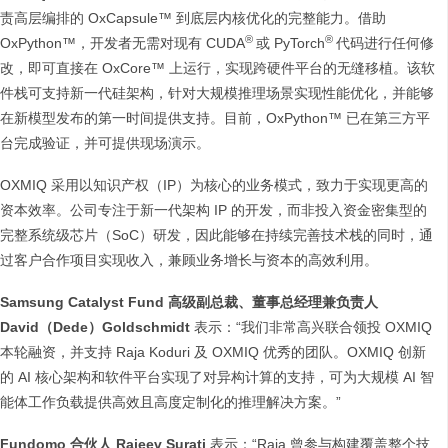
责高层编排的 OxCapsule™ 到底层内核优化的完整能力。借助
®
®
OxPython™，开发者无需对现有 CUDA
或 PyTorch
代码进行任何修
改，即可直接在 OxCore™ 上运行，实现跨硬件平台的无缝移植。该软
件栈可支持新一代硅架构，针对大规模推理场景实现性能优化，并能够
在新模型发布的第一时间提供支持。目前，OxPython™ 已在第三方平
台完成验证，并可提供现场演示。
OXMIQ 采用以知识产权（IP）为核心的业务模式，致力于实现更高的
资本效率。公司专注于新一代架构 IP 的开发，而非投入资金密集型的
完整系统级芯片（SoC）研发，因此能够在持续完善技术栈的同时，通
过客户合作项目实现收入，兼顾业务增长与资本的高效利用。
Samsung Catalyst Fund 高级副总裁、董事总经理兼负责人
David（Dede）Goldschmidt
表示：“我们非常高兴联合领投 OXMIQ
本轮融资，并支持 Raja Koduri 及 OXMIQ 优秀的团队。OXMIQ 创新
的 AI 核心架构和软件平台实现了对异构计算的支持，可为大规模 AI 智
能体工作负载提供高效且高度定制化的推理解决方案。”
Fundomo 合伙人 Rajeev Surati
表示：“Raja 曾参与构建覆盖整个技