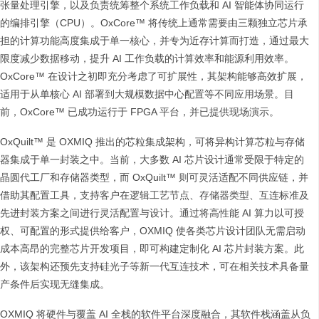
张量处理引擎，以及负责统筹整个系统工作负载和 AI 智能体协同运行
的编排引擎（CPU）。OxCore™ 将传统上通常需要由三颗独立芯片承
担的计算功能高度集成于单一核心，并专为近存计算而打造，通过最大
限度减少数据移动，提升 AI 工作负载的计算效率和能源利用效率。
OxCore™ 在设计之初即充分考虑了可扩展性，其架构能够高效扩展，
适用于从单核心 AI 部署到大规模数据中心配置等不同应用场景。目
前，OxCore™ 已成功运行于 FPGA 平台，并已提供现场演示。
OxQuilt™ 是 OXMIQ 推出的芯粒集成架构，可将异构计算芯粒与存储
器集成于单一封装之中。当前，大多数 AI 芯片设计通常受限于特定的
晶圆代工厂和存储器类型，而 OxQuilt™ 则可灵活适配不同供应链，并
借助其配置工具，支持客户在逻辑工艺节点、存储器类型、互连标准及
先进封装方案之间进行灵活配置与设计。通过将高性能 AI 算力以可授
权、可配置的形式提供给客户，OXMIQ 使各类芯片设计团队无需启动
成本高昂的完整芯片开发项目，即可构建定制化 AI 芯片封装方案。此
外，该架构还预先支持硅光子等新一代互连技术，可在相关技术具备量
产条件后实现无缝集成。
OXMIQ 将硬件与覆盖 AI 全栈的软件平台深度融合，其软件栈涵盖从负