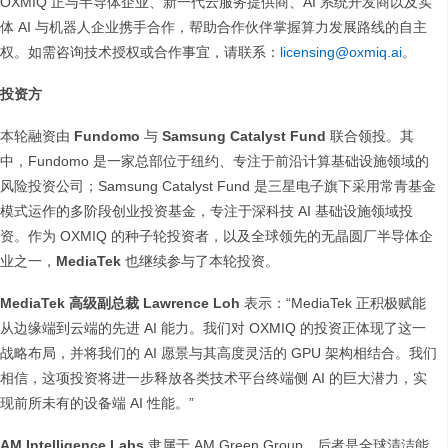
OXMIQ 正与半导体企业、新一代云服务提供商、AI 系统开发商以及实
体 AI 与机器人企业携手合作，帮助合作伙伴掌握算力发展路线的自主
权。如需咨询技术授权或合作事宜，请联系：
licensing@oxmiq.ai
。
投资方
本轮融资由
Fundomo
与
Samsung Catalyst Fund
联合领投。其
中，Fundomo 是一家总部位于纽约、专注于前沿计算基础设施领域的
风险投资公司；Samsung Catalyst Fund 是三星电子旗下采用常青基金
模式运作的多阶段创业投资基金，专注于深科技 AI 基础设施领域投
资。作为 OXMIQ 的种子轮投资者，以及全球领先的无晶圆厂半导体企
业之一，
MediaTek
也继续参与了本轮投资。
MediaTek
高级副总裁 Lawrence Loh
表示：“MediaTek 正积极赋能
从边缘端到云端的先进 AI 能力。我们对 OXMIQ 的投资正体现了这一
战略布局，并将我们的 AI 愿景与其高度灵活的 GPU 架构相结合。我们
相信，这项投资将进一步释放各类技术平台终端侧 AI 的巨大潜力，实
现前所未有的设备端 AI 性能。”
AM Intelligence Labs
隶属于 AM Green Group，后者是全球清洁能